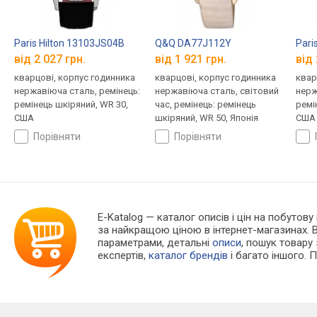
Paris Hilton 13103JS04B
Q&Q DA77J112Y
Pari
від 2 027 грн.
від 1 921 грн.
від 
кварцові, корпус годинника
кварцові, корпус годинника
квар
нержавіюча сталь, ремінець:
нержавіюча сталь, світовий
нерж
ремінець шкіряний, WR 30,
час, ремінець: ремінець
ремі
США
шкіряний, WR 50, Японія
США
порівняти
порівняти
E-Katalog
— каталог описів і цін на побутову 
за найкращою ціною в інтернет-магазинах. 
параметрами, детальні
описи
, пошук товару
експертів,
каталог брендів
і багато іншого. 