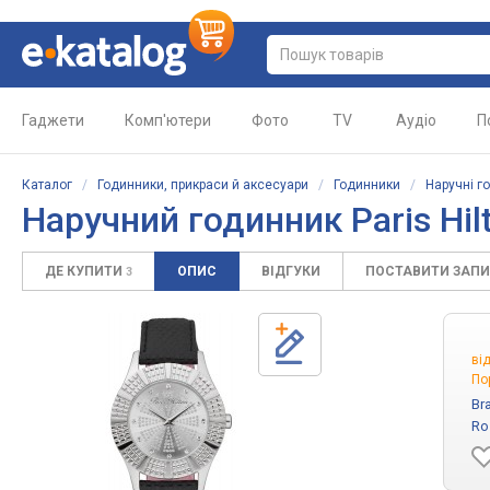
Гаджети
Комп'ютери
Фото
TV
Аудіо
П
Каталог
/
Годинники, прикраси й аксесуари
/
Годинники
/
Наручні г
Наручний годинник Paris Hi
ДЕ КУПИТИ
ОПИС
ВІДГУКИ
ПОСТАВИТИ ЗАП
3
ві
По
Br
Ro