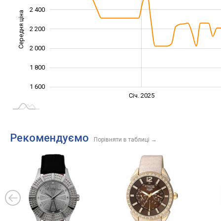
2 400
Середня ціна
2 200
1 600
2 000
1 800
1 600
Січ. 2027
Лип.
Січ. 2025
L
Рекомендуємо
Порівняти в таблиці
→