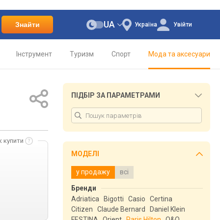
UA
Знайти
Україна
Увійти
Інструмент
Туризм
Спорт
Мода та аксесуари
ПІДБІР ЗА ПАРАМЕТРАМИ
к купити
МОДЕЛІ
у продажу
всі
Бренди
Adriatica
Bigotti
Casio
Certina
Citizen
Claude Bernard
Daniel Klein
FESTINA
Orient
Paris Hilton
Q&Q