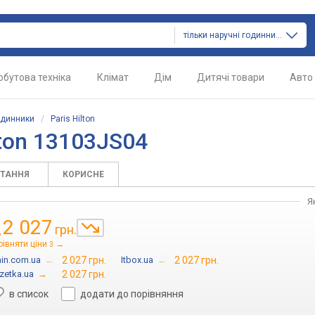
тільки наручні годинники
обутова техніка
Клімат
Дім
Дитячі товари
Авто
одинники
/
Paris Hilton
lton 13103JS04
ИТАННЯ
КОРИСНЕ
Я
2 027
грн.
д
рівняти ціни
→
3
ain.com.ua
→
2 027 грн.
Itbox.ua
→
2 027 грн.
zetka.ua
→
2 027 грн.
в список
додати до порівняння