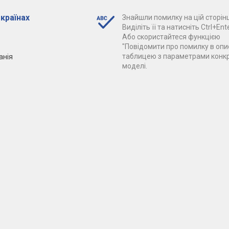
 країнах
Знайшли помилку на цій сторінц
Виділіть її та натисніть Ctrl+Ente
Або скористайтеся функцією
"Повідомити про помилку в опис
анія
таблицею з параметрами конк
моделі.