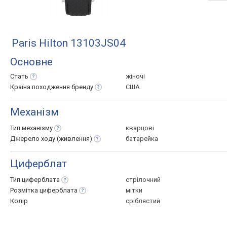
Paris Hilton 13103JS04
Основне
Стать
жіночі
Країна походження
бренду
США
Механізм
Тип
механізму
кварцові
Джерело ходу
(живлення)
батарейка
Циферблат
Тип
циферблата
стрілочний
Розмітка
циферблата
мітки
Колір
сріблястий