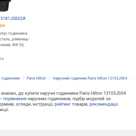
n 13181JSB02A
Paris Hilton 13181JSG04
Paris Hilton 13520J
рн.
від 2 352 грн.
від 2 352 грн.
рпус годинника
кварцові, корпус годинника
кварцові, корпус го
таль, ремінець:
нержавіюча сталь, ремінець:
нержавіюча сталь, р
ряний, WR 30,
ремінець шкіряний, WR 30,
ремінець шкіряний, W
США
США
яти
порівняти
порівняти
і годинники
/
Paris Hilton
/
Наручний годинник Paris Hilton 13103JS04
и знаємо, де купити наручні годинники Paris Hilton 13103JS04
 —
порівняння
наручних годинників, підбір моделей за
рмінів, огляди, інструкції,
рейтинг
товарів,
рекомендації
кції.