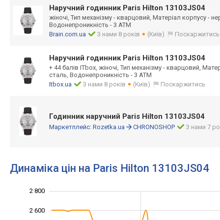
Наручний годинник Paris Hilton 13103JS04
жіночі, Тип механізму - кварцовий, Матеріал корпусу - н
Водонепроникність - 3 АТМ
Brain.com.ua
З нами 8 років
(Київ)
Поскаржитись
Наручний годинник Paris Hilton 13103JS04
+ 44 балів ITbox, жіночі, Тип механізму - кварцовий, Мат
сталь, Водонепроникність - 3 АТМ
Itbox.ua
З нами 8 років
(Київ)
Поскаржитись
Годинник наручний Paris Hilton 13103JS04
Маркетплейс:
Rozetka.ua
CHRONOSHOP
З нами 7 ро
Динаміка цін на Paris Hilton 13103JS04
2 800
1 200
1 400
3 000
2 600