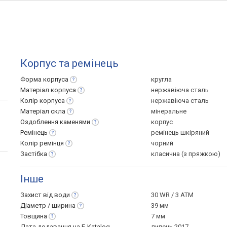
Корпус та ремінець
Форма
корпуса
кругла
Матеріал
корпуса
нержавіюча сталь
Колір
корпуса
нержавіюча сталь
Матеріал
скла
мінеральне
Оздоблення
каменями
корпус
Ремінець
ремінець шкіряний
Колір
ремінця
чорний
Застібка
класична (з пряжкою)
Інше
Захист від
води
30 WR / 3 ATM
Діаметр /
ширина
39 мм
Товщина
7 мм
Дата додавання на E-Katalog
липень 2017