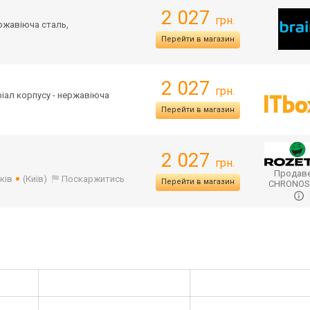
2 027
грн.
ержавіюча сталь,
Перейти в магазин
2 027
грн.
еріал корпусу - нержавіюча
Перейти в магазин
2 027
грн.
Продаве
ків
(Київ)
Поскаржитись
Перейти в магазин
CHRONO