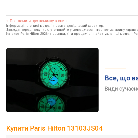
Повідомити про помилку в описі
Інформація в описі моделі носить довідковий характер.
Завжди
перед покупкою уточнюйте у менеджера інтернет-магазину характе
Каталог Paris Hilton 2026
- новинки, хіти продажів і найактуальніші моделі Pari
Все, що в
Види сучасно
Купити Paris Hilton 13103JS04