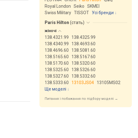
Royal London
Seiko
SKMEI
Swiss Military
TISSOT
Усі бренди
Paris Hilton
(
стать
)
жіночі
138.4321.99
138.4325.99
138.4340.99
138.4693.60
138.4696.60
138.5081.60
138.5165.60
138.5167.60
138.5170.60
138.5320.60
138.5325.60
138.5326.60
138.5327.60
138.5332.60
138.5333.60
13103JS04
13105MS02
Ще моделі
↓
Питання і побажання по підбору моделі →