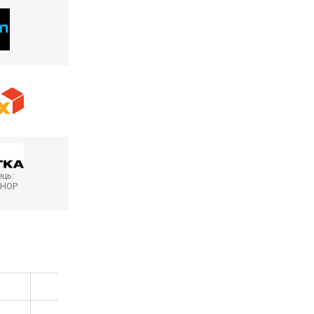
ць:
SHOP