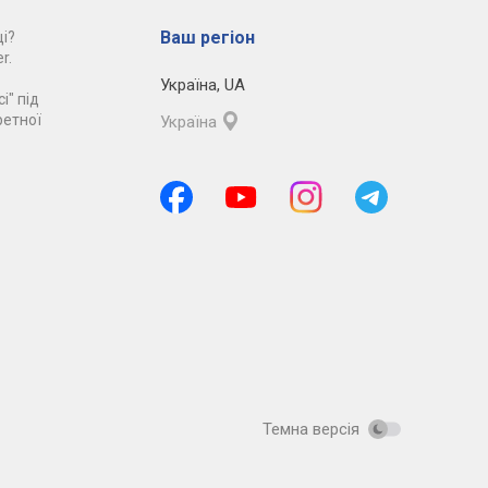
Ваш регіон
і?
r.
Україна
,
UA
і" під
ретної
Україна
Темна версія