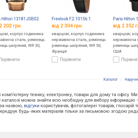
s Hilton 13181JSB02
Freelook F.2.10156.1
Paris Hilto
2 202 грн.
від 2 304 грн.
від 2 352 г
цові, корпус годинника
кварцові, корпус годинника
кварцові, ко
авіюча сталь, ремінець:
нержавіюча сталь, ремінець:
нержавіюча с
нець шкіряний, WR 30,
ремінець шкіряний, WR 50,
ремінець шкі
Франція
США
порівняти
порівняти
порівн
Каталог
/
Наручн
і комп'ютерну техніку, електроніку, товари для дому та офісу. М
В каталозі можна знайти всю необхідну для вибору інформацію
 за назвою,
відгуки
користувачів, фотогалереї товарів, глосарій те
Передрук будь-яких матеріалів тільки за письмовою згодою реда