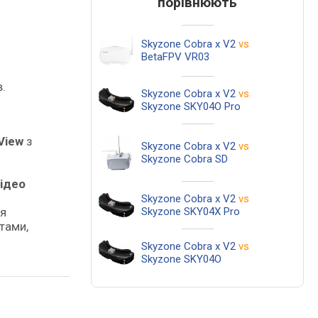
порівнюють
Skyzone Cobra x V2
vs
BetaFPV VR03
.
Skyzone Cobra x V2
vs
Skyzone SKY04O Pro
View
з
Skyzone Cobra x V2
vs
Skyzone Cobra SD
ідео
Skyzone Cobra x V2
vs
ня
Skyzone SKY04X Pro
тами,
Skyzone Cobra x V2
vs
Skyzone SKY04O