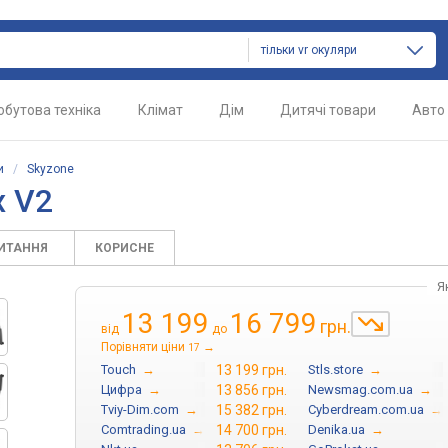
тільки vr окуляри
обутова техніка
Клімат
Дім
Дитячі товари
Авто
и
/
Skyzone
x V2
ПИТАННЯ
КОРИСНЕ
Я
13 199
16 799
грн.
від
до
Порівняти ціни
→
17
Touch
→
13 199 грн.
Stls.store
→
Цифра
→
13 856 грн.
Newsmag.com.ua
→
Tviy-Dim.com
→
15 382 грн.
Cyberdream.com.ua
→
Comtrading.ua
→
14 700 грн.
Denika.ua
→