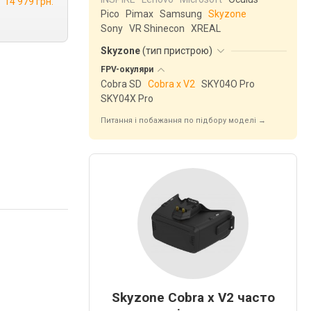
14 979 грн.
Pico
Pimax
Samsung
Skyzone
Sony
VR Shinecon
XREAL
Skyzone
(
тип пристрою
)
FPV-окуляри
Cobra SD
Cobra x V2
SKY04O Pro
SKY04X Pro
Питання і побажання по підбору моделі →
Skyzone Cobra x V2 часто