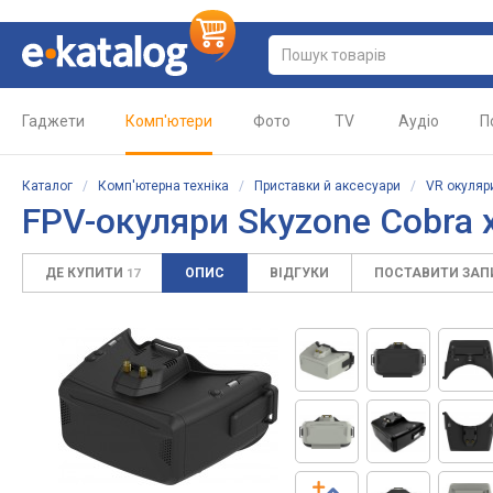
Гаджети
Комп'ютери
Фото
TV
Аудіо
П
Каталог
/
Комп'ютерна техніка
/
Приставки й аксесуари
/
VR окуляр
FPV-окуляри Skyzone Cobra 
ДЕ КУПИТИ
ОПИС
ВІДГУКИ
ПОСТАВИТИ ЗА
17