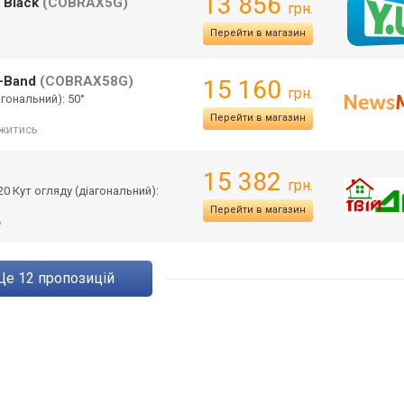
13 856
 Black
(COBRAX5G)
грн.
Перейти в магазин
L-Band
(COBRAX58G)
15 160
грн.
агональний): 50°
Перейти в магазин
житись
15 382
грн.
0 Кут огляду (діагональний):
Перейти в магазин
ь
ще
12
пропозицій