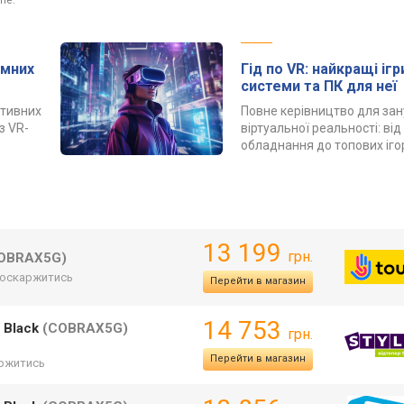
ne.
омних
Гід по VR: найкращі ігр
системи та ПК для неї
ативних
Повне керівництво для зан
з VR-
віртуальної реальності: ві
обладнання до топових іго
13 199
грн.
OBRAX5G)
оскаржитись
Перейти в магазин
14 753
 Black
(COBRAX5G)
грн.
Перейти в магазин
ржитись