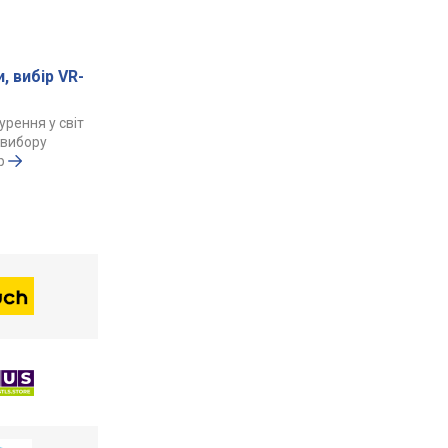
и, вибір VR-
урення у світ
д вибору
р