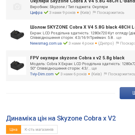
Окуляри Skyzone Cobra X V4 5.8G 48CH L-Band
Виробник: Skyzone / Тип гаджета: Окуляри
Цифра
З нами 9 років
(Київ)
Поскаржитись
Шолом SKYZONE Cobra X V4 5.8G black 48CH 
Екран: LCD Роздільна здатність: 1280x720 Кут огляду (ді
Співвідношення сторін: 4:3/16:9 Приймач: 5.8
... ще
Newsmag.com.ua
З нами 4 роки
(Дніпро)
Поскар
FPV окуляри skyzone Cobra x v2 5.8g black
Модель: Cobra X Екран: LCD Роздільна здатність: 1280x72
50° Співвідношення сторін: 4:3/
... ще
Tviy-Dim.com
З нами 6 років
(Київ)
Поскаржитис
Динаміка цін на Skyzone Cobra x V2
Ціна
К-сть магазинів