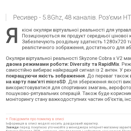
Ресивер - 5.8Ghz, 48 каналів. Роз'єми HT
Я
кісні окуляри віртуальної реальності для управління звичайними квадрокоптерами та FPV-дронами.
Позиціонуються як продукт середньої цінової к
Забезпечують роздільну здатність 1280х720 та
реалістичного зображення, достатнього для аб
Окуляри віртуальної реальності Skyzone Cobra x V2 м
двома режимами роботи: Diversity та RapidMix
. Ре
самостійно вибирає найкращий сигнал із 2 антен. У р
покращуючи якість зображення
. До переваг також 
на карту пам'яті microSD
. Для збереження якості ви
використовуватися для спортивних змагань, аерофото
пошуково-рятувальних операцій. Також буде корисним
моніторингу стану важкодоступних частин об'єктів, інсп
Повідомити про помилку в описі
Інформація в описі моделі носить довідковий характер.
Завжди
перед покупкою уточнюйте у менеджера інтернет-магазину характе