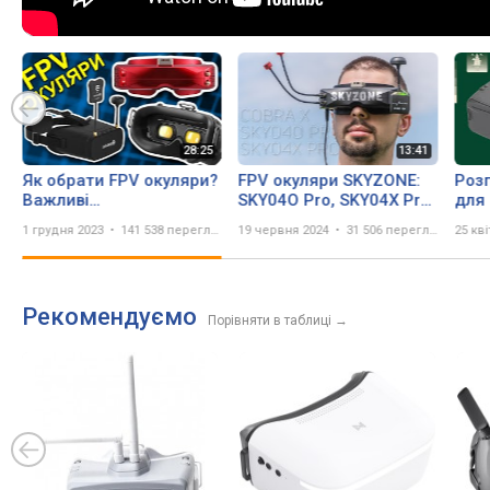
Як обрати FPV окуляри?
FPV окуляри SKYZONE:
Роз
Важливі
SKY04O Pro, SKY04X Pro,
для
характеристики та
Cobra X V2. Які обрати?
x V4
1 грудня 2023
141 538 переглядів
19 червня 2024
31 506 переглядів
25 кв
порівняння Skyzone
Порівняння ФПВ окуляр.
48c
Cobra, SKY04X V2,
Eachine EV800
Рекомендуємо
Порівняти в таблиці
→