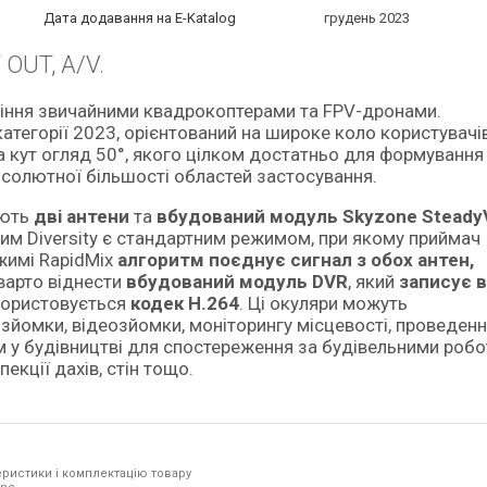
Дата додавання на E-Katalog
грудень 2023
 OUT, A/V.
атегорії 2023, орієнтований на широке коло користувачів
 кут огляд 50°, якого цілком достатньо для формування
солютної більшості областей застосування.
ають
дві антени
та
вбудований модуль Skyzone Steady
жим Diversity є стандартним режимом, при якому приймач
ежимі RapidMix
алгоритм поєднує сигнал з обох антен,
варто віднести
вбудований модуль DVR
, який
записує в
користовується
кодек H.264
. Ці окуляри можуть
зйомки, відеозйомки, моніторингу місцевості, проведен
 у будівництві для спостереження за будівельними робо
екції дахів, стін тощо.
ристики і комплектацію товару