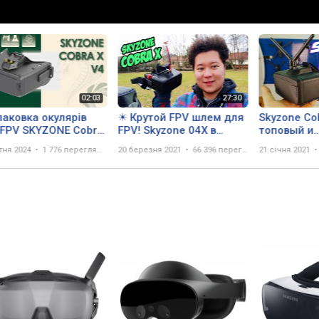
паковка окулярів
☀ Крутой FPV шлем для
Skyzone Co
 FPV SKYZONE Cobra
FPV! Skyzone 04X в
топовый и
 Diversity 5.8ghz
формате шлема.
наворочен
ітня 2024
1 776 переглядів
20 березня 2021
66 396 переглядів
21 січня 2021
h
[Skyzone Cobra X]
видеошлем