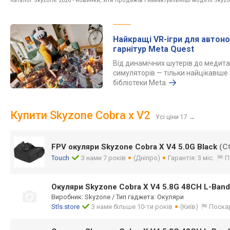
Каталог Skyzone 2026
- новинки, хіти продажів і найактуальніші моделі Skyzo
Найкращі VR-ігри для автон
гарнітур Meta Quest
Від динамічних шутерів до медит
симуляторів — тільки найцікавіше 
бібліотеки Meta.
Купити Skyzone Cobra x V2
Усі ціни 17
→
FPV окуляри Skyzone Cobra X V4 5.0G Black
(C
Touch
З нами 7 років
(Дніпро)
Гарантія: 3 міс.
П
Окуляри Skyzone Cobra X V4 5.8G 48CH L-Band
Виробник: Skyzone / Тип гаджета: Окуляри
Stls.store
З нами більше 10-ти років
(Київ)
Поска