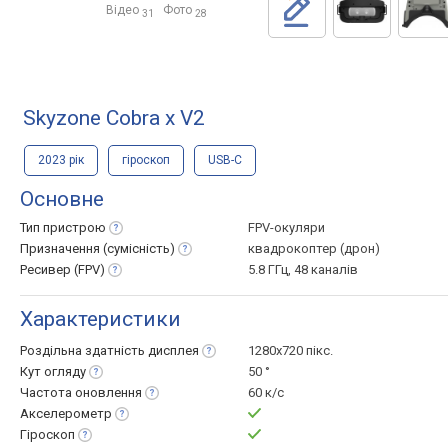
Відео
Фото
31
28
Skyzone Cobra x V2
2023 рік
гіроскоп
USB-C
Основне
Тип
пристрою
FPV-окуляри
Призначення
(сумісність)
квадрокоптер (дрон)
Ресивер
(FPV)
5.8 ГГц, 48 каналів
Характеристики
Роздільна здатність
дисплея
1280x720 пікс.
Кут
огляду
50 °
Частота
оновлення
60 к/с
Акселерометр
Гіроскоп