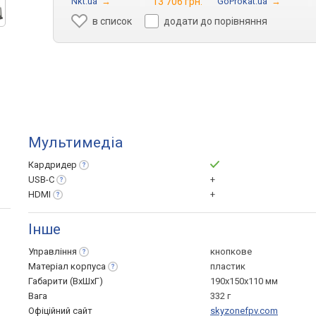
Nkt.ua
→
13 706 грн.
GoProkat.ua
→
в список
додати до порівняння
Мультимедіа
Кардридер
USB-C
+
HDMI
+
Інше
Управління
кнопкове
Матеріал
корпуса
пластик
Габарити (ВхШхГ)
190x150x110 мм
Вага
332 г
Офіційний сайт
skyzonefpv.com