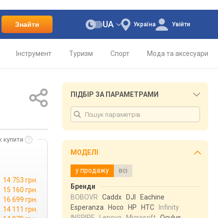
UA
Знайти
Україна
Увійти
Інструмент
Туризм
Спорт
Мода та аксесуари
ПІДБІР ЗА ПАРАМЕТРАМИ
к купити
МОДЕЛІ
у продажу
всі
14 753 грн.
Бренди
15 160 грн.
BOBOVR
Caddx
DJI
Eachine
16 699 грн.
Esperanza
Hoco
HP
HTC
Infinity
14 111 грн.
INSPIRE
Lenovo
Microsoft
Oculus