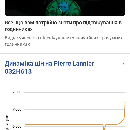
Все, що вам потрібно знати про підсвічування в
годинниках
Види сучасного підсвічування у звичайних і розумних
годинниках
Динаміка цін на Pierre Lannier
032H613
7 500
 500
 000
 000
7 000
Середня ціна
6 500
5 500