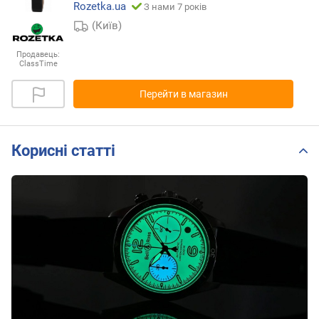
Rozetka.ua
З нами 7 років
(Київ)
Продавець:
ClassTime
Перейти в магазин
Корисні статті