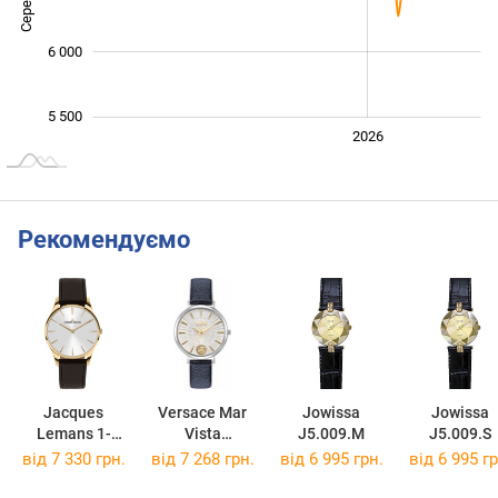
6 000
5 500
2024
2025
2028
2026
L
Рекомендуємо
Jacques
Versace Mar
Jowissa
Jowissa
Lemans 1-
Vista
J5.009.M
J5.009.S
2123F
VSP1F0121
від 7 330 грн.
від 7 268 грн.
від 6 995 грн.
від 6 995 гр