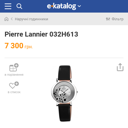
Наручні годинники
Фільтр
Шукали
раніше
Pierre Lannier 032H613
7 300
грн.
в порівняння
в список