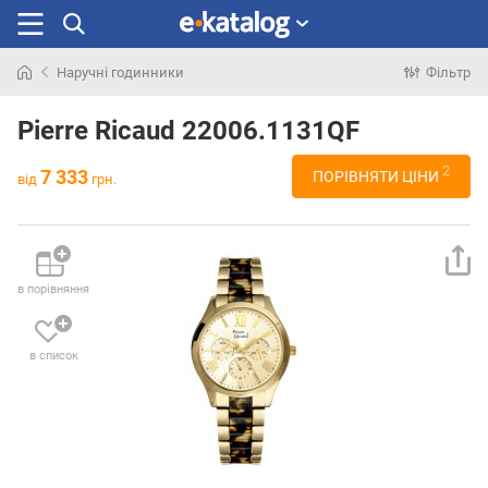
Наручні годинники
Фільтр
Шукали
раніше
Pierre Ricaud 22006.1131QF
2
7 333
ПОРІВНЯТИ ЦІНИ
від
грн.
в порівняння
в список