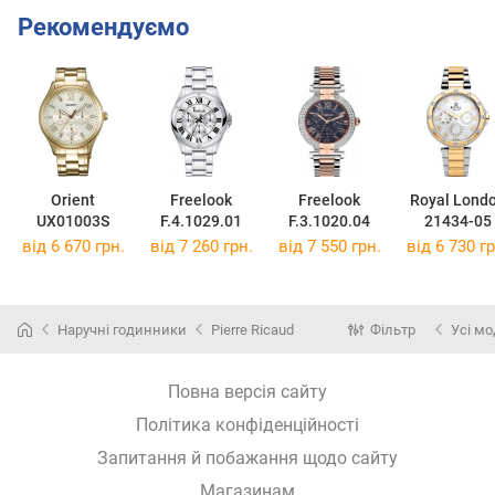
Рекомендуємо
Orient
Freelook
Freelook
Royal Lond
UX01003S
F.4.1029.01
F.3.1020.04
21434-05
від 6 670 грн.
від 7 260 грн.
від 7 550 грн.
від 6 730 гр
Наручні годинники
Pierre Ricaud
Фільтр
Усі мо
Повна версія сайту
Політика конфіденційності
Запитання й побажання щодо сайту
Магазинам