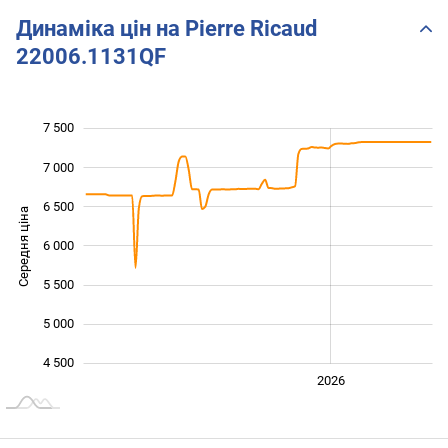
Динаміка цін на Pierre Ricaud
22006.1131QF
7 500
 500
 000
 000
7 000
6 500
Середня ціна
6 000
4 500
5 500
5 000
4 500
2024
2025
2028
2026
L