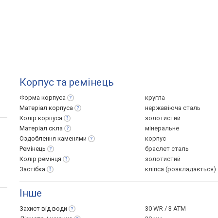
Корпус та ремінець
Форма
корпуса
кругла
Матеріал
корпуса
нержавіюча сталь
Колір
корпуса
золотистий
Матеріал
скла
мінеральне
Оздоблення
каменями
корпус
Ремінець
браслет сталь
Колір
ремінця
золотистий
Застібка
кліпса (розкладається)
Інше
Захист від
води
30 WR / 3 ATM