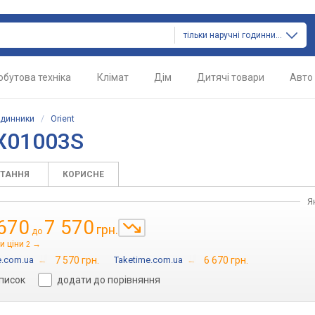
тільки наручні годинники
обутова техніка
Клімат
Дім
Дитячі товари
Авто
одинники
/
Orient
UX01003S
ИТАННЯ
КОРИСНЕ
Я
670
7 570
грн.
до
и ціни
→
2
e.com.ua
→
7 570 грн.
Taketime.com.ua
→
6 670 грн.
список
додати до порівняння