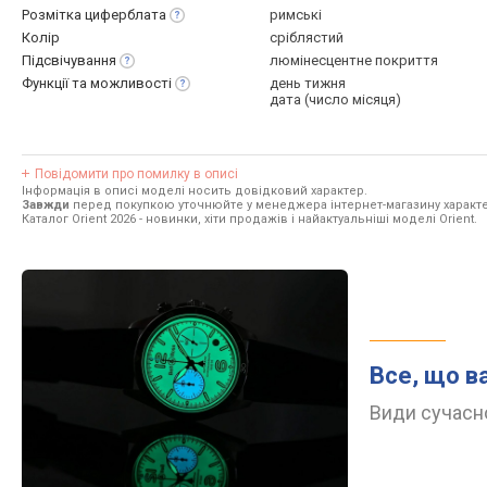
Розмітка
циферблата
римські
Колір
сріблястий
Підсвічування
люмінесцентне покриття
Функції та
можливості
день тижня
дата (число місяця)
Повідомити про помилку в описі
Інформація в описі моделі носить довідковий характер.
Завжди
перед покупкою уточнюйте у менеджера інтернет-магазину характе
Каталог Orient 2026
- новинки, хіти продажів і найактуальніші моделі Orient.
Все, що в
Види сучасно