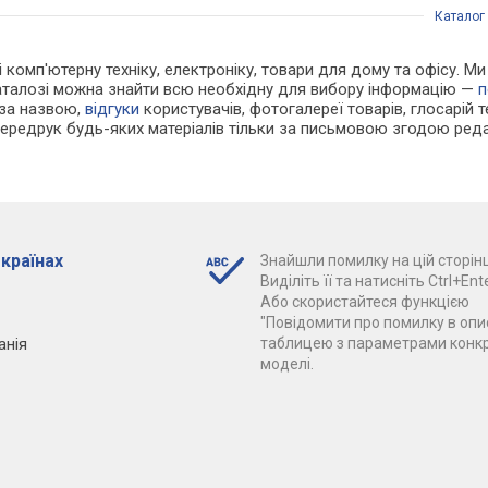
Каталог
 і комп'ютерну техніку, електроніку, товари для дому та офісу. М
каталозі можна знайти всю необхідну для вибору інформацію —
п
 за назвою,
відгуки
користувачів, фотогалереї товарів, глосарій те
Передрук будь-яких матеріалів тільки за письмовою згодою реда
 країнах
Знайшли помилку на цій сторінц
Виділіть її та натисніть Ctrl+Ente
Або скористайтеся функцією
"Повідомити про помилку в опис
анія
таблицею з параметрами конк
моделі.