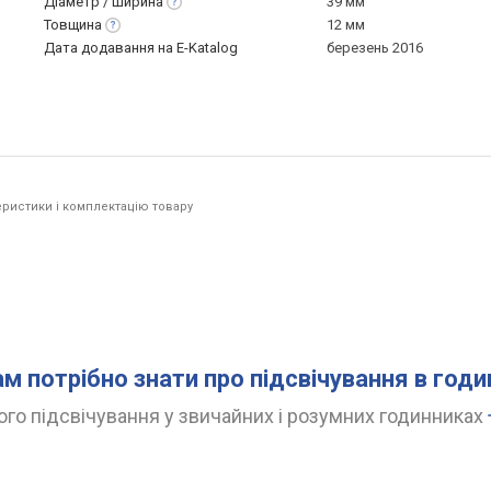
Діаметр /
ширина
39 мм
Товщина
12 мм
Дата додавання на E-Katalog
березень 2016
ристики і комплектацію товару
ам потрібно знати про підсвічування в год
го підсвічування у звичайних і розумних годинниках