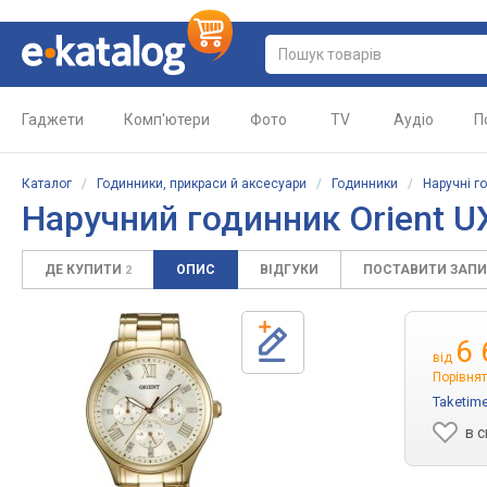
Гаджети
Комп'ютери
Фото
TV
Аудіо
П
Каталог
/
Годинники, прикраси й аксесуари
/
Годинники
/
Наручні г
Наручний годинник Orient 
ДЕ КУПИТИ
ОПИС
ВІДГУКИ
ПОСТАВИТИ ЗАП
2
6 
від
Порівнят
Taketim
в 