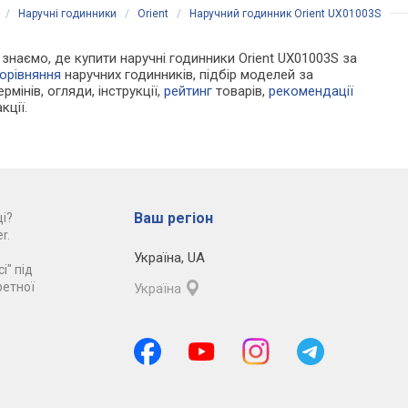
/
Наручні годинники
/
Orient
/
Наручний годинник Orient UX01003S
и знаємо, де купити наручні годинники Orient UX01003S за
орівняння
наручних годинників, підбір моделей за
рмінів, огляди, інструкції,
рейтинг
товарів,
рекомендації
кції.
Ваш регіон
і?
r.
Україна
,
UA
і" під
ретної
Україна