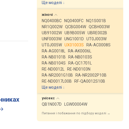
Ще моделі
↓
жіночі
NQ0400BC
NQ0400FC
NQ1S001B
NR1Q002W
QCBG004W
QCBH003W
UB91002W
UB9B005W
UBRE002B
UNF0003W
UNG1001D
UT0J003W
UT0J005W
UX01003S
RA-AC0008S
RA-AG0018L
RA-AK0006L
RA-NB0101B
RA-NB0103S
RA-NB0104S
RA-QC1701L
RE-ND0012L
RE-ND0103N
RA-NR2001G10B
RA-NR2002P10B
RE-ND0017L00B
RF-QA0012S10B
Ще моделі
↓
инниках
унісекс
QB1N007D
LGW00004W
Питання і побажання по підбору моделі →