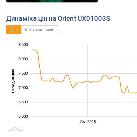
Динаміка цін на Orient UX01003S
Ціна
К-сть магазинів
8 500
5 000
5 500
9 000
9 500
8 000
Середня ціна
7 500
6 000
7 000
6 500
6 000
Січ. 2027
Лип.
Січ. 2025
L