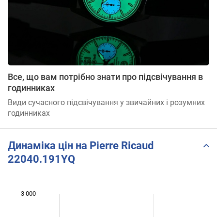
Все, що вам потрібно знати про підсвічування в
годинниках
Види сучасного підсвічування у звичайних і розумних
годинниках
Динаміка цін на Pierre Ricaud
22040.191YQ
 200
 400
 500
600
800
500
0
3 000