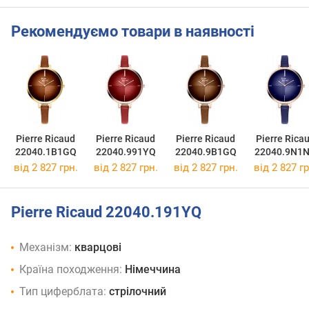
Рекомендуємо товари в наявності
Pierre Ricaud
Pierre Ricaud
Pierre Ricaud
Pierre Rica
22040.1B1GQ
22040.991YQ
22040.9B1GQ
22040.9N1
від 2 827 грн.
від 2 827 грн.
від 2 827 грн.
від 2 827 гр
Pierre Ricaud 22040.191YQ
Механізм:
кварцові
Країна походження:
Німеччина
Тип циферблата:
стрілочний