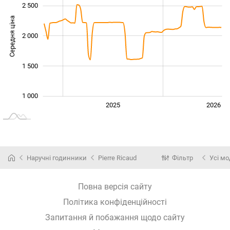
2 500
Середня ціна
2 000
1 000
1 500
1 000
2024
2027
2025
2026
L
Наручні годинники
Pierre Ricaud
Фільтр
Усі мо
Повна версія сайту
Політика конфіденційності
Запитання й побажання щодо сайту