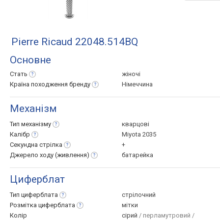
Pierre Ricaud 22048.514BQ
Основне
Стать
жіночі
Країна походження
бренду
Німеччина
Механізм
Тип
механізму
кварцові
Калібр
Miyota 2035
Секундна
стрілка
+
Джерело ходу
(живлення)
батарейка
Циферблат
Тип
циферблата
стрілочний
Розмітка
циферблата
мітки
Колір
сірий
/ перламутровий /