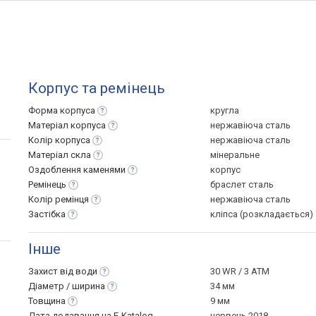
Корпус та ремінець
Форма
корпуса
кругла
Матеріал
корпуса
нержавіюча сталь
Колір
корпуса
нержавіюча сталь
Матеріал
скла
мінеральне
Оздоблення
каменями
корпус
Ремінець
браслет сталь
Колір
ремінця
нержавіюча сталь
Застібка
кліпса (розкладається)
Інше
Захист від
води
30 WR / 3 ATM
Діаметр /
ширина
34 мм
Товщина
9 мм
Дата додавання на E-Katalog
червень 2018