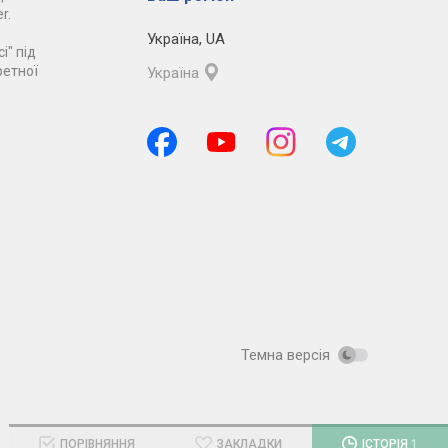
r.
Україна
,
UA
і" під
ретної
Україна
Темна версія
ПОРІВНЯННЯ
ЗАКЛАДКИ
ІСТОРІЯ
1