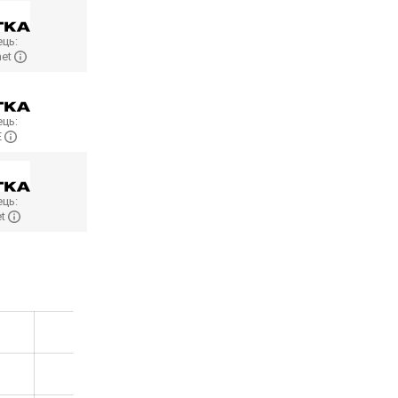
ць:
net
ць:
E
ць:
et