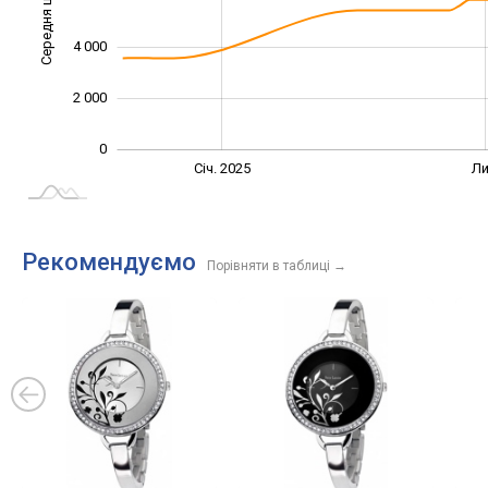
Середня ціна
10 000
4 000
2 000
0
Січ. 2027
Жовт.
Жовт.
Квіт.
Лип.
Січ. 2025
Ли
L
Рекомендуємо
Порівняти в таблиці
→