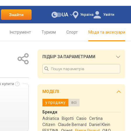
UA
Знайти
Україна
Увійти
Інструмент
Туризм
Спорт
Мода та аксесуари
ПІДБІР ЗА ПАРАМЕТРАМИ
к купити
МОДЕЛІ
у продажу
всі
Бренди
Adriatica
Bigotti
Casio
Certina
Citizen
Claude Bernard
Daniel Klein
FESTINA
Orient
Pierre Ricaud
Q&Q