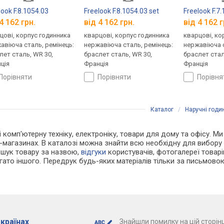
look F.8.1054.03
Freelook F.8.1054.03 set
Freelook F.7
4 162 грн.
від 4 162 грн.
від 4 162 г
цові, корпус годинника
кварцові, корпус годинника
кварцові, ко
авіюча сталь, ремінець:
нержавіюча сталь, ремінець:
нержавіюча с
лет сталь, WR 30,
браслет сталь, WR 30,
браслет стал
ція
Франція
Франція
порівняти
порівняти
порівн
Каталог
/
Наручні годи
і комп'ютерну техніку, електроніку, товари для дому та офісу. Ми
-магазинах. В каталозі можна знайти всю необхідну для вибор
ошук товару за назвою,
відгуки
користувачів, фотогалереї товарів,
агато іншого. Передрук будь-яких матеріалів тільки за письмово
 країнах
Знайшли помилку на цій сторінц