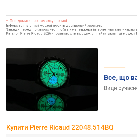
Повідомити про помилку в описі
Інформація в описі моделі носить довідковий характер.
Завжди
перед покупкою уточнюйте у менеджера інтернет-магазину характе
Каталог Pierre Ricaud 2026
- новинки, хіти продажів і найактуальніші моделі P
Все, що в
Види сучасно
Купити Pierre Ricaud 22048.514BQ