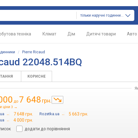
тільки наручні годинники
обутова техніка
Клімат
Дім
Дитячі товари
Авто
одинники
/
Pierre Ricaud
icaud 22048.514BQ
ИТАННЯ
КОРИСНЕ
Я
000
7 648
грн.
до
и ціни
→
3
.ua
→
7 648 грн.
Rozetka.ua
→
5 663 грн.
.ua
→
4 000 грн.
список
додати до порівняння