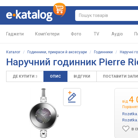
Гаджети
Комп'ютери
Фото
TV
Аудіо
П
Каталог
/
Годинники, прикраси й аксесуари
/
Годинники
/
Наручні г
Наручний годинник Pierre R
ДЕ КУПИТИ
ОПИС
ВІДГУКИ
ПОСТАВИТИ ЗАП
3
4 
від
Порівнят
Rozetka
Rozetka
в 