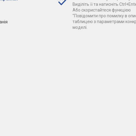
Виділіть її та натисніть Ctrl+Ente
Або скористайтеся функцією
"Повідомити про помилку в опис
анія
таблицею з параметрами конк
моделі.