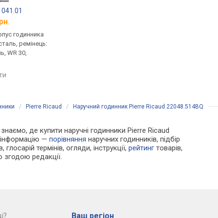
.1041.01
Pierre Ricaud 21093.514EQ
FESTINA F20619/1
рн.
від 3 832 грн.
від 3 913 грн.
рпус годинника
кварцові, корпус годинника
кварцові, корпус го
таль, ремінець:
нержавіюча сталь, ремінець:
нержавіюча сталь, р
ь, WR 30,
браслет сталь, WR 30,
браслет сталь, WR 10
Німеччина
Іспанія
яти
порівняти
порівняти
нники
/
Pierre Ricaud
/
Наручний годинник Pierre Ricaud 22048.514BQ
 знаємо, де купити наручні годинники Pierre Ricaud
у інформацію —
порівняння
наручних годинників, підбір
 глосарій термінів, огляди, інструкції,
рейтинг
товарів,
ю згодою редакції.
Ваш регіон
і?