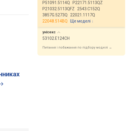
P51091.5114Q
P22171.5113QZ
P21032.5113QFZ
2543.C152Q
3857G.5273Q
22021.1117Q
22048.514BQ
Ще моделі
↓
унісекс
53102.E124CH
Питання і побажання по підбору моделі →
инниках