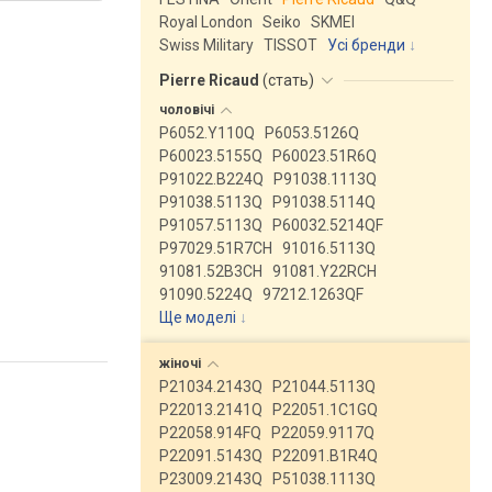
Royal London
Seiko
SKMEI
Swiss Military
TISSOT
Усі бренди
Pierre Ricaud
(
стать
)
чоловічі
P6052.Y110Q
P6053.5126Q
P60023.5155Q
P60023.51R6Q
P91022.B224Q
P91038.1113Q
P91038.5113Q
P91038.5114Q
P91057.5113Q
P60032.5214QF
P97029.51R7CH
91016.5113Q
91081.52B3CH
91081.Y22RCH
91090.5224Q
97212.1263QF
Ще моделі
↓
жіночі
P21034.2143Q
P21044.5113Q
P22013.2141Q
P22051.1C1GQ
P22058.914FQ
P22059.9117Q
P22091.5143Q
P22091.B1R4Q
P23009.2143Q
P51038.1113Q