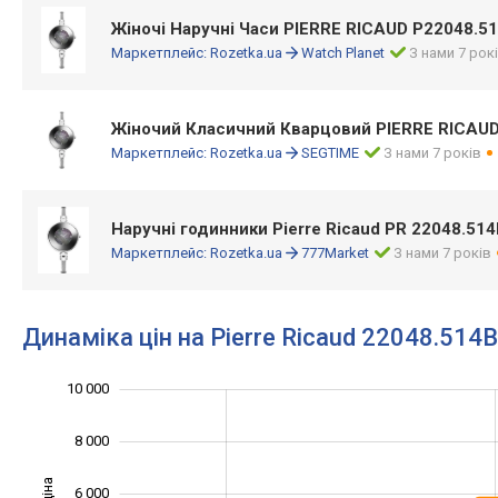
Жіночі Наручні Часи PIERRE RICAUD P22048.5
Маркетплейс:
Rozetka.ua
Watch Planet
З нами 7 рок
Жіночий Класичний Кварцовий PIERRE RICAU
Маркетплейс:
Rozetka.ua
SEGTIME
З нами 7 років
Наручні годинники Pierre Ricaud PR 22048.51
Маркетплейс:
Rozetka.ua
777Market
З нами 7 років
Динаміка цін на Pierre Ricaud 22048.514
10 000
12 000
-4 000
-2 000
8 000
6 000