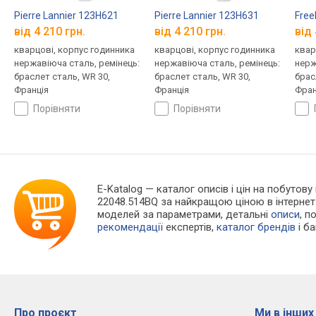
Pierre Lannier 123H621
Pierre Lannier 123H631
Free
від 4 210 грн.
від 4 210 грн.
від 
кварцові, корпус годинника
кварцові, корпус годинника
квар
нержавіюча сталь, ремінець:
нержавіюча сталь, ремінець:
нерж
браслет сталь, WR 30,
браслет сталь, WR 30,
брас
Франція
Франція
Фран
порівняти
порівняти
E-Katalog
— каталог описів і цін на побутову 
22048.514BQ за найкращою ціною в інтернет
моделей за параметрами, детальні
описи
, п
рекомендації
експертів,
каталог брендів
і б
Про проєкт
Ми в інших