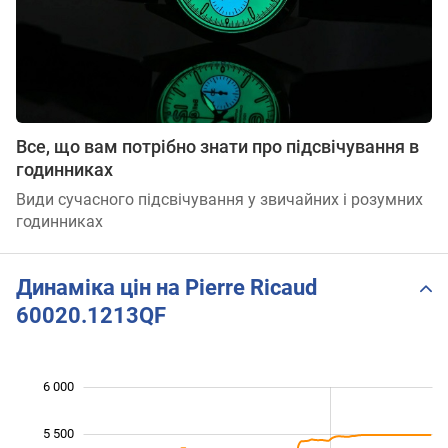
Все, що вам потрібно знати про підсвічування в
годинниках
Види сучасного підсвічування у звичайних і розумних
годинниках
Динаміка цін на Pierre Ricaud
60020.1213QF
6 000
 500
 000
 500
5 500