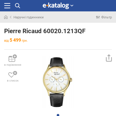
Наручні годинники
Фільтр
Шукали
раніше
Pierre Ricaud 60020.1213QF
5 499
від
грн.
в порівняння
в список