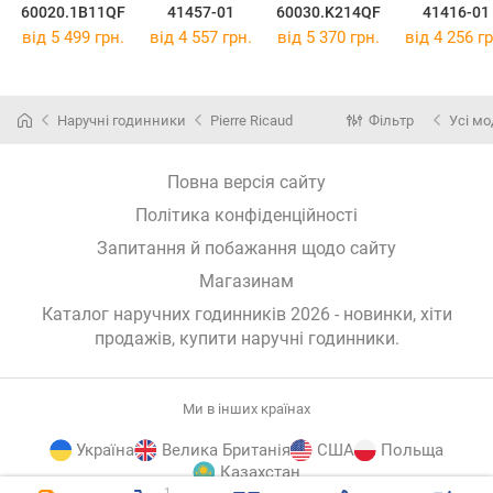
60020.1B11QF
41457-01
60030.K214QF
41416-01
від 5 499 грн.
від 4 557 грн.
від 5 370 грн.
від 4 256 гр
Наручні годинники
Pierre Ricaud
Фільтр
Усі мо
Повна версія сайту
Політика конфіденційності
Запитання й побажання щодо сайту
Магазинам
Каталог наручних годинників 2026 - новинки, хіти
продажів,
купити наручні годинники
.
Ми в інших країнах
Україна
Велика Британія
США
Польща
Казахстан
1