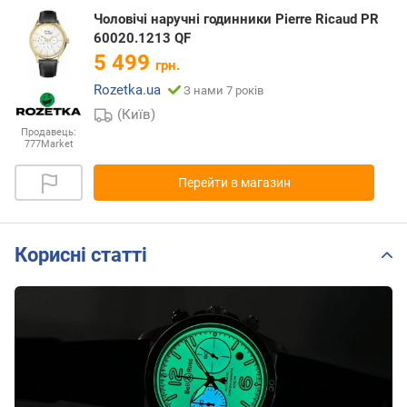
Чоловічі наручні годинники Pierre Ricaud PR
60020.1213 QF
5 499
грн.
Rozetka.ua
З нами 7 років
(Київ)
Продавець:
777Market
Перейти в магазин
Корисні статті