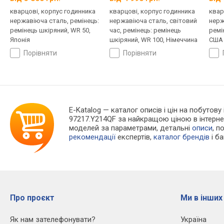
кварцові, корпус годинника
кварцові, корпус годинника
квар
нержавіюча сталь, ремінець:
нержавіюча сталь, світовий
нерж
ремінець шкіряний, WR 50,
час, ремінець: ремінець
ремі
Японія
шкіряний, WR 100, Німеччина
США
порівняти
порівняти
E-Katalog
— каталог описів і цін на побутову 
97217.Y214QF за найкращою ціною в інтерне
моделей за параметрами, детальні
описи
, п
рекомендації
експертів,
каталог брендів
і б
Про проєкт
Ми в інших
Як нам зателефонувати?
Україна