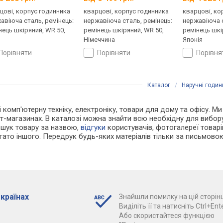
цові, корпус годинника
кварцові, корпус годинника
кварцові, ко
авіюча сталь, ремінець:
нержавіюча сталь, ремінець:
нержавіюча с
нець шкіряний, WR 50,
ремінець шкіряний, WR 50,
ремінець шкі
Німеччина
Японія
порівняти
порівняти
порівн
Каталог
/
Наручні годин
і комп'ютерну техніку, електроніку, товари для дому та офісу. Ми
т-магазинах. В каталозі можна знайти всю необхідну для вибо
ошук товару за назвою,
відгуки
користувачів, фотогалереї товарів,
агато іншого. Передрук будь-яких матеріалів тільки за письмово
 країнах
Знайшли помилку на цій сторінц
Виділіть її та натисніть Ctrl+Ente
Або скористайтеся функцією