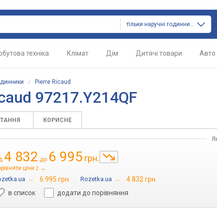
тільки наручні годинники
обутова техніка
Клімат
Дім
Дитячі товари
Авто
одинники
/
Pierre Ricaud
icaud 97217.Y214QF
ИТАННЯ
КОРИСНЕ
Я
4 832
6 995
грн.
ід
до
рівняти ціни
→
2
zetka.ua
→
6 995 грн.
Rozetka.ua
→
4 832 грн.
в список
додати до порівняння