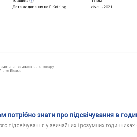
Товщина
11 мм
Дата додавання на E-Katalog
січень 2021
ристики і комплектацію товару
ierre Ricaud.
ам потрібно знати про підсвічування в год
го підсвічування у звичайних і розумних годинниках