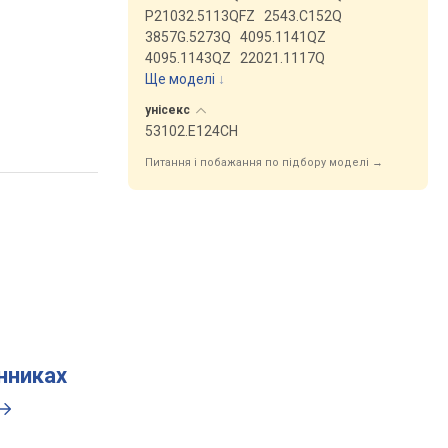
P21032.5113QFZ
2543.C152Q
3857G.5273Q
4095.1141QZ
4095.1143QZ
22021.1117Q
Ще моделі
↓
унісекс
53102.E124CH
Питання і побажання по підбору моделі →
инниках