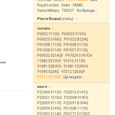
Royal London
Seiko
SKMEI
Swiss Military
TISSOT
Усі бренди
Pierre Ricaud
(
стать
)
чоловічі
P6052.Y110Q
P60023.5155Q
P60023.51R6Q
P91022.B224Q
P91038.1113Q
P91038.5113Q
P91038.5114Q
P91057.5113Q
P60032.5214QF
P97029.51R7CH
11082.5213CH
91016.5113Q
рним
91081.52B3CH
91081.Y22RCH
91090.5224Q
97212.1263QF
97217.Y214QF
Ще моделі
↓
жіночі
P21044.5113Q
P22013.2141Q
P22051.1C1GQ
P22058.914FQ
P22059.9117Q
P22091.B1R4Q
P23009.2143Q
P51038.1113Q
P51091.5114Q
P22171.5113QZ