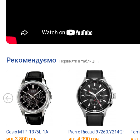
Рекомендуємо
Порівняти в таблиці
→
Casio MTP-1375L-1A
Pierre Ricaud 97260.Y214QF
Tomm
від 3 800 грн.
від 4 990 грн.
від 