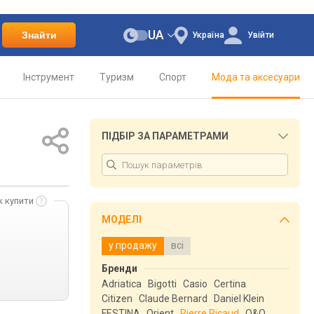
UA
Знайти
Україна
Увійти
Інструмент
Туризм
Спорт
Мода та аксесуари
ПІДБІР ЗА ПАРАМЕТРАМИ
к купити
МОДЕЛІ
у продажу
всі
Бренди
Adriatica
Bigotti
Casio
Certina
Citizen
Claude Bernard
Daniel Klein
FESTINA
Orient
Pierre Ricaud
Q&Q