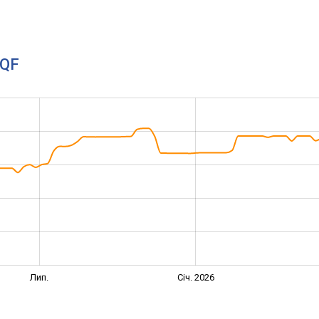
4QF
Лип.
Січ. 2026