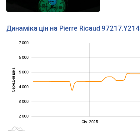
Динаміка цін на Pierre Ricaud 97217.Y21
7 000
1 000
8 000
0
6 000
Середня ціна
5 000
2 000
4 000
3 000
2 000
Січ. 2027
Лип.
Січ. 2025
L