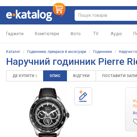
Гаджети
Комп'ютери
Фото
TV
Аудіо
П
Каталог
/
Годинники, прикраси й аксесуари
/
Годинники
/
Наручні г
Наручний годинник Pierre R
ДЕ КУПИТИ
ОПИС
ВІДГУКИ
ПОСТАВИТИ ЗАП
2
в
По
Ro