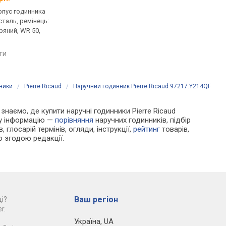
рпус годинника
кварцові, корпус годинника
кварцові, корпус го
таль, ремінець:
нержавіюча сталь, ремінець:
нержавіюча сталь, р
ряний, WR 50,
ремінець шкіряний, WR 30,
ремінець шкіряний, W
Велика Британія
Німеччина
яти
порівняти
порівняти
ники
/
Pierre Ricaud
/
Наручний годинник Pierre Ricaud 97217.Y214QF
 знаємо, де купити наручні годинники Pierre Ricaud
ру інформацію —
порівняння
наручних годинників, підбір
 глосарій термінів, огляди, інструкції,
рейтинг
товарів,
ю згодою редакції.
Ваш регіон
і?
r.
Україна
,
UA