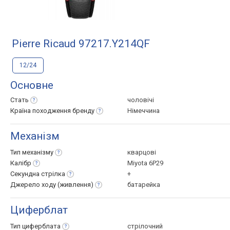
Pierre Ricaud 97217.Y214QF
12/24
Основне
Стать
чоловічі
Країна походження
бренду
Німеччина
Механізм
Тип
механізму
кварцові
Калібр
Miyota 6P29
Секундна
стрілка
+
Джерело ходу
(живлення)
батарейка
Циферблат
Тип
циферблата
стрілочний