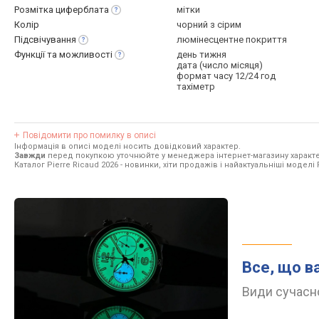
Розмітка
циферблата
мітки
Колір
чорний з сірим
Підсвічування
люмінесцентне покриття
Функції та
можливості
день тижня
дата (число місяця)
формат часу 12/24 год
тахіметр
Повідомити про помилку в описі
Інформація в описі моделі носить довідковий характер.
Завжди
перед покупкою уточнюйте у менеджера інтернет-магазину характе
Каталог Pierre Ricaud 2026
- новинки, хіти продажів і найактуальніші моделі P
Все, що в
Види сучасно