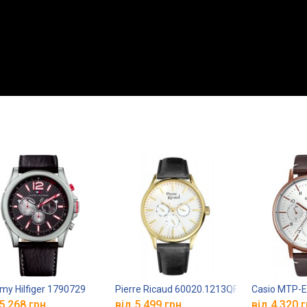
y Hilfiger 1790729
Pierre Ricaud 60020.1213QF
Casio MTP-
5 268 грн.
від 5 499 грн.
від 4 320 г