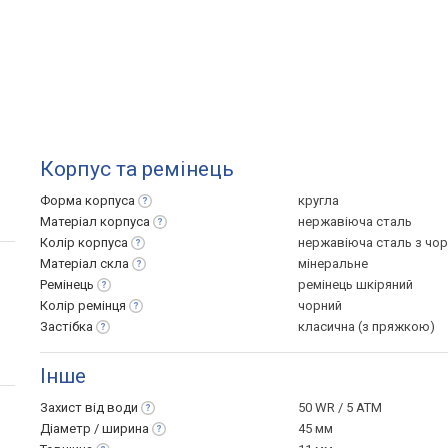
Корпус та ремінець
Форма
корпуса
кругла
Матеріал
корпуса
нержавіюча сталь
Колір
корпуса
нержавіюча сталь з чо
Матеріал
скла
мінеральне
Ремінець
ремінець шкіряний
Колір
ремінця
чорний
Застібка
класична (з пряжкою)
Інше
Захист від
води
50 WR / 5 ATM
Діаметр /
ширина
45 мм