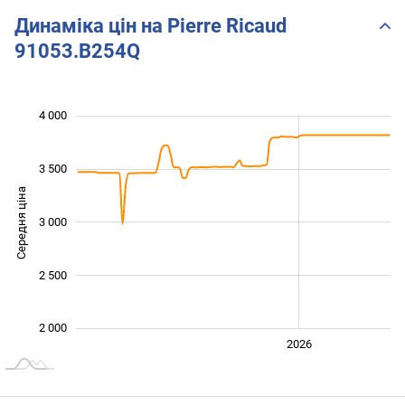
Динаміка цін на Pierre Ricaud
91053.B254Q
 200
 400
 600
 800
 500
 500
 000
4 000
3 500
Середня ціна
3 000
2 400
2 500
2 000
2024
2025
2028
2026
L