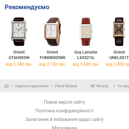
Рекомендуємо
Orient
Orient
Guy Laroche
Orient
UTAH005W
FUNDR005W0
LX5521IL
UNEL001T
від 3 240 грн.
від 3 130 грн.
від 3 639 грн.
від 3 450 гр
Наручні годинники
Pierre Ricaud
Фільтр
Усі мо
Повна версія сайту
Політика конфіденційності
Запитання й побажання щодо сайту
Магазинам