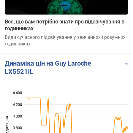
Все, що вам потрібно знати про підсвічування в
годинниках
Види сучасного підсвічування у звичайних і розумних
годинниках
Динаміка цін на Guy Laroche
LX5521IL
4 400
 800
 000
 600
4 200
4 000
Середня ціна
3 800
3 200