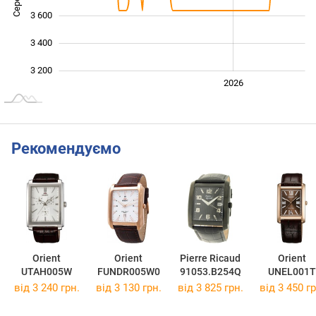
3 600
3 400
3 200
2024
2025
2028
2026
L
Рекомендуємо
Orient
Orient
Pierre Ricaud
Orient
UTAH005W
FUNDR005W0
91053.B254Q
UNEL001T
від 3 240 грн.
від 3 130 грн.
від 3 825 грн.
від 3 450 гр