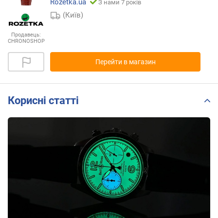
Rozetka.ua
З нами 7 років
(Київ)
Продавець:
CHRONOSHOP
Перейти в магазин
Корисні статті