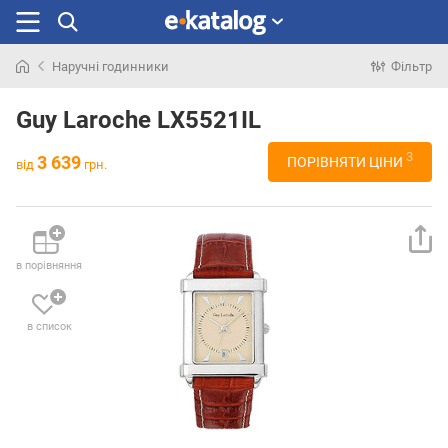
Наручні годинники
Фільтр
Шукали
раніше
Guy Laroche LX5521IL
3
3 639
ПОРІВНЯТИ ЦІНИ
від
грн.
в порівняння
в список