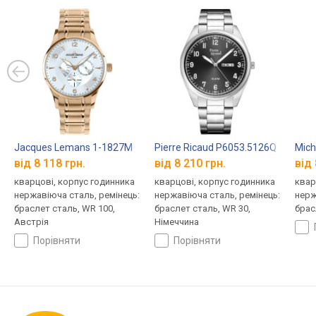
Jacques Lemans 1-1827M
Pierre Ricaud P6053.5126Q
Mich
від 8 118 грн.
від 8 210 грн.
від 
кварцові, корпус годинника
кварцові, корпус годинника
квар
нержавіюча сталь, ремінець:
нержавіюча сталь, ремінець:
нерж
браслет сталь, WR 100,
браслет сталь, WR 30,
брас
Австрія
Німеччина
порівняти
порівняти