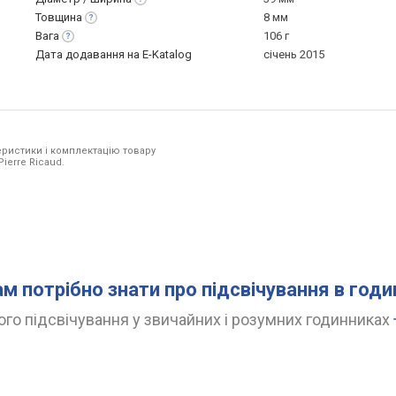
Товщина
8 мм
Вага
106 г
Дата додавання на E-Katalog
січень 2015
ристики і комплектацію товару
ierre Ricaud.
ам потрібно знати про підсвічування в год
го підсвічування у звичайних і розумних годинниках