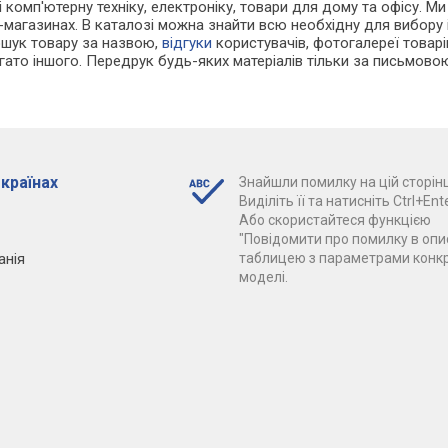
і комп'ютерну техніку, електроніку, товари для дому та офісу. Ми
-магазинах. В каталозі можна знайти всю необхідну для вибор
ошук товару за назвою,
відгуки
користувачів, фотогалереї товарів,
агато іншого. Передрук будь-яких матеріалів тільки за письмово
 країнах
Знайшли помилку на цій сторінц
Виділіть її та натисніть Ctrl+Ente
Або скористайтеся функцією
"Повідомити про помилку в опис
анія
таблицею з параметрами конк
моделі.