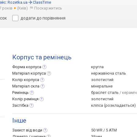
ейс:
Rozetka.ua
ClassTime
7 років
(Київ)
Поскаржитись
исок
додати до порівняння
Корпус та ремінець
Форма
корпуса
кругла
Матеріал
корпуса
нержавіюча сталь
Колір
корпуса
золотистий
Матеріал
скла
мінеральне
Ремінець
браслет сталь
/ кераміч
Колір
ремінця
золотистий
Застібка
кліпса (розкладається)
Інше
Захист від
води
50 WR / 5 ATM
Діаметр /
ширина
39 мм