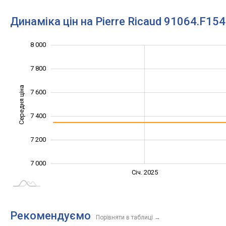
Динаміка цін на Pierre Ricaud 91064.F15
8 000
6 600
6 800
8 200
7 800
Середня ціна
7 600
7 000
7 400
7 200
7 000
Січ. 2027
Лип.
Січ. 2025
L
Рекомендуємо
Порівняти в таблиці
→