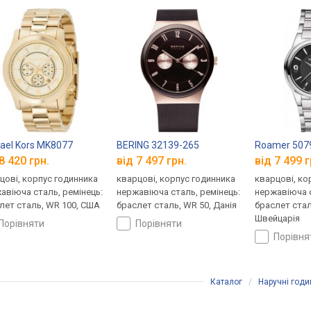
ael Kors MK8077
BERING 32139-265
Roamer 5079
8 420 грн.
від 7 497 грн.
від 7 499 г
цові, корпус годинника
кварцові, корпус годинника
кварцові, ко
авіюча сталь, ремінець:
нержавіюча сталь, ремінець:
нержавіюча с
лет сталь, WR 100, США
браслет сталь, WR 50, Данія
браслет стал
Швейцарія
порівняти
порівняти
порівн
Каталог
/
Наручні год