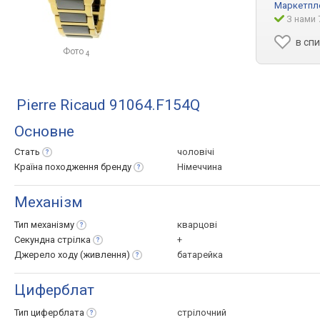
Маркетпл
З нами 
в сп
Фото
4
Pierre Ricaud 91064.F154Q
Основне
Стать
чоловічі
Країна походження
бренду
Німеччина
Механізм
Тип
механізму
кварцові
Секундна
стрілка
+
Джерело ходу
(живлення)
батарейка
Циферблат
Тип
циферблата
стрілочний