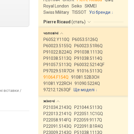
Royal London
Seiko
SKMEI
Swiss Military
TISSOT
Усі бренди
Pierre Ricaud
(
стать
)
чоловічі
P6052.Y110Q
P6053.5126Q
P60023.5155Q
P60023.51R6Q
P91022.B224Q
P91038.1113Q
P91038.5113Q
P91038.5114Q
P91057.5113Q
P60032.5214QF
P97029.51R7CH
91016.5113Q
91064.F154Q
91081.52B3CH
91081.Y22RCH
91090.5224Q
97212.1263QF
Ще моделі
↓
ні вставки /
жіночі
P21034.2143Q
P21044.5113Q
P22013.2141Q
P22051.1C1GQ
P22058.914FQ
P22059.9117Q
P22091.5143Q
P22091.B1R4Q
P23009.2143Q
P51038.1113Q