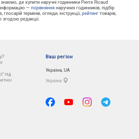
 знаємо, де купити наручні годинники Pierre Ricaud
у інформацію —
порівняння
наручних годинників, підбір
 глосарій термінів, огляди, інструкції,
рейтинг
товарів,
ю згодою редакції.
Ваш регіон
і?
r.
Україна
,
UA
і" під
ретної
Україна