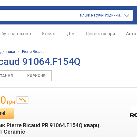
тільки наручні годинники
обутова техніка
Клімат
Дім
Дитячі товари
Авто
одинники
/
Pierre Ricaud
icaud 91064.F154Q
ИТАННЯ
КОРИСНЕ
10
грн.
ти!
к Pierre Ricaud PR 91064.F154Q кварц.
т Ceramic