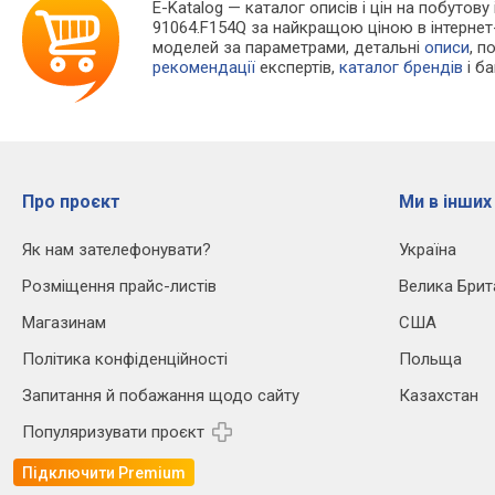
E-Katalog
— каталог описів і цін на побутову 
91064.F154Q за найкращою ціною в інтернет
моделей за параметрами, детальні
описи
, п
рекомендації
експертів,
каталог брендів
і б
Про проєкт
Ми в інших
Як нам зателефонувати?
Україна
Розміщення прайс-листів
Велика Брит
Магазинам
США
Політика конфіденційності
Польща
Запитання й побажання щодо сайту
Казахстан
Популяризувати проєкт
Підключити Premium