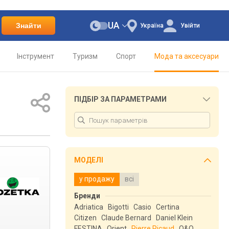
UA
Знайти
Україна
Увійти
Інструмент
Туризм
Спорт
Мода та аксесуари
ПІДБІР ЗА ПАРАМЕТРАМИ
МОДЕЛІ
у продажу
всі
Бренди
Adriatica
Bigotti
Casio
Certina
Citizen
Claude Bernard
Daniel Klein
FESTINA
Orient
Pierre Ricaud
Q&Q