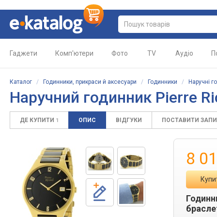
Гаджети
Комп'ютери
Фото
TV
Аудіо
П
Каталог
/
Годинники, прикраси й аксесуари
/
Годинники
/
Наручні г
Наручний годинник Pierre R
ДЕ КУПИТИ
ОПИС
ВІДГУКИ
ПОСТАВИТИ ЗАП
1
8 0
Купи
Годинни
брасле