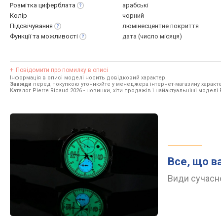
Розмітка
циферблата
арабські
Колір
чорний
Підсвічування
люмінесцентне покриття
Функції та
можливості
дата (число місяця)
Повідомити про помилку в описі
Інформація в описі моделі носить довідковий характер.
Завжди
перед покупкою уточнюйте у менеджера інтернет-магазину характе
Каталог Pierre Ricaud 2026
- новинки, хіти продажів і найактуальніші моделі P
Все, що в
Види сучасно