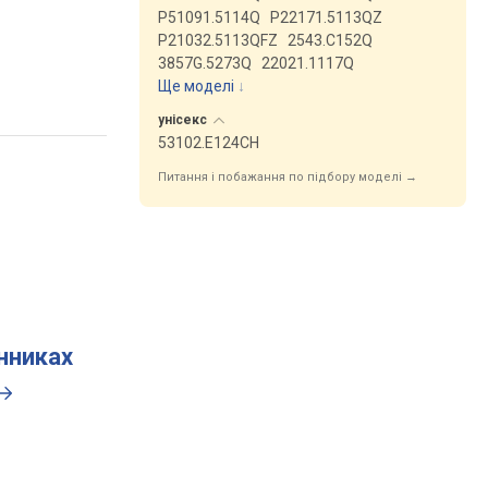
P51091.5114Q
P22171.5113QZ
P21032.5113QFZ
2543.C152Q
3857G.5273Q
22021.1117Q
Ще моделі
↓
унісекс
53102.E124CH
Питання і побажання по підбору моделі →
инниках