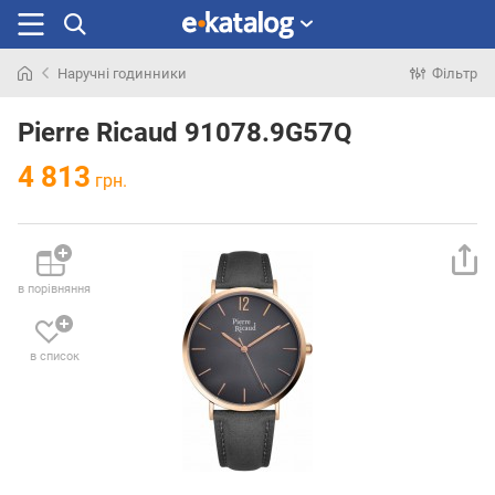
Наручні годинники
Фільтр
Шукали
раніше
Pierre Ricaud 91078.9G57Q
4 813
грн.
в порівняння
в список