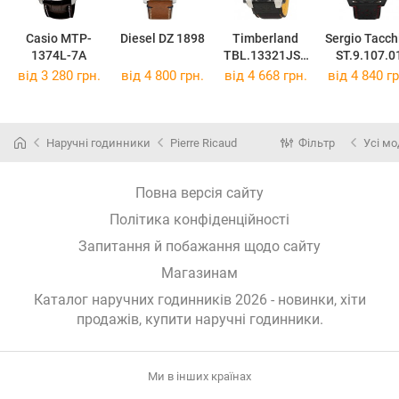
Casio MTP-
Diesel DZ 1898
Timberland
Sergio Tacch
1374L-7A
TBL.13321JST
ST.9.107.0
B/02B
від 3 280 грн.
від 4 800 грн.
від 4 668 грн.
від 4 840 гр
Наручні годинники
Pierre Ricaud
Фільтр
Усі мо
Повна версія сайту
Політика конфіденційності
Запитання й побажання щодо сайту
Магазинам
Каталог наручних годинників 2026 - новинки, хіти
продажів,
купити наручні годинники
.
Ми в інших країнах