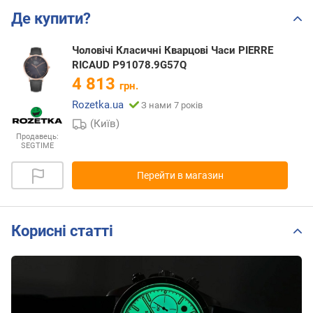
Де купити?
Чоловічі Класичні Кварцові Часи PIERRE
RICAUD P91078.9G57Q
4 813
грн.
Rozetka.ua
З нами 7 років
(Київ)
Продавець:
SEGTIME
Перейти в магазин
Корисні статті