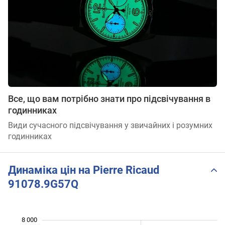
Все, що вам потрібно знати про підсвічування в
годинниках
Види сучасного підсвічування у звичайних і розумних
годинниках
Динаміка цін на Pierre Ricaud
91078.9G57Q
 500
 500
 500
 000
 000
 000
8 000