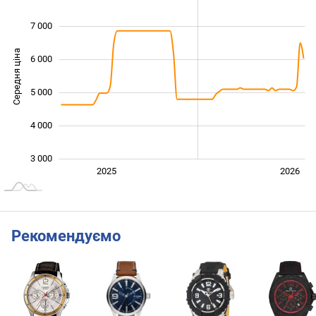
7 000
Середня ціна
6 000
3 500
5 000
4 000
3 000
Січ. 2025
Лип.
2027
2025
2026
L
Рекомендуємо