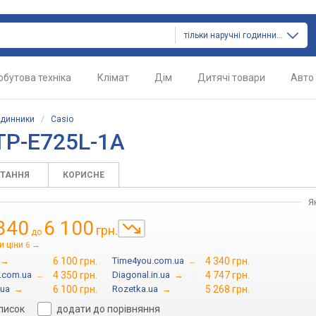
тільки наручні годинники
обутова техніка
Клімат
Дім
Дитячі товари
Авто
одинники
/
Casio
TP-E725L-1A
ИТАННЯ
КОРИСНЕ
Я
340
6 100
грн.
до
и ціни
→
6
→
6 100 грн.
Time4you.com.ua
→
4 340 грн.
h.com.ua
→
4 350 грн.
Diagonal.in.ua
→
4 747 грн.
.ua
→
6 100 грн.
Rozetka.ua
→
5 268 грн.
список
додати до порівняння