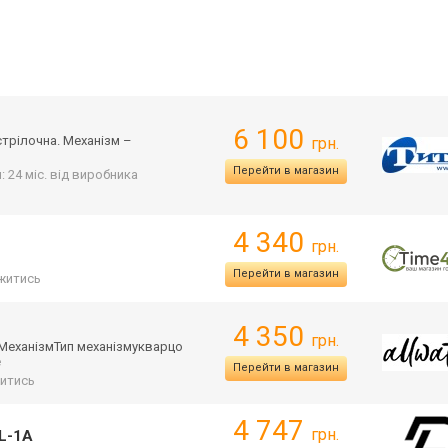
6 100
стрілочна. Механізм –
грн.
Перейти в магазин
: 24 міс. від виробника
4 340
грн.
Перейти в магазин
житись
4 350
грн.
яМех
анізмТип механізмукварцо
е
Перейти в магазин
итись
4 747
грн.
5L-1A