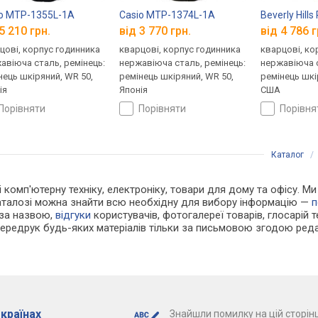
o MTP-1355L-1A
Casio MTP-1374L-1A
Beverly Hill
5 210 грн.
від 3 770 грн.
від 4 786 г
цові, корпус годинника
кварцові, корпус годинника
кварцові, ко
авіюча сталь, ремінець:
нержавіюча сталь, ремінець:
нержавіюча с
нець шкіряний, WR 50,
ремінець шкіряний, WR 50,
ремінець шкі
ія
Японія
США
порівняти
порівняти
порівн
Каталог
 і комп'ютерну техніку, електроніку, товари для дому та офісу. 
каталозі можна знайти всю необхідну для вибору інформацію —
п
 за назвою,
відгуки
користувачів, фотогалереї товарів, глосарій те
Передрук будь-яких матеріалів тільки за письмовою згодою реда
 країнах
Знайшли помилку на цій сторінц