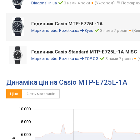
Diagonal.in.ua
З нами 4 роки
(Ужгород)
Поскарж
Годинник Casio MTP-E725L-1A
Маркетплейс:
Rozetka.ua
3yes
З нами 7 років
(Киї
Годинник Casio Standard MTP-E725L-1A MISC
Маркетплейс:
Rozetka.ua
TOP OG
З нами 7 років
(
Динаміка цін на Casio MTP-E725L-1A
Ціна
К-сть магазинів
10 000
12 000
-4 000
-2 000
8 000
6 000