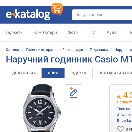
Гаджети
Комп'ютери
Фото
TV
Аудіо
П
Каталог
/
Годинники, прикраси й аксесуари
/
Годинники
/
Наручні г
Наручний годинник Casio M
ДЕ КУПИТИ
ОПИС
ВІДГУКИ
ПОСТАВИТИ ЗАП
6
4 
від
Порівнят
Titan.ua
Allwatc
Rozetka
в 