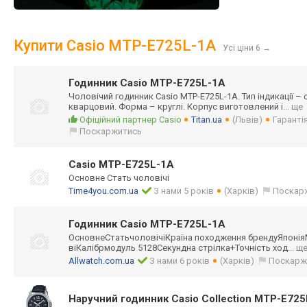
Купити Casio MTP-E725L-1A
Усі ціни 6
→
Годинник Casio MTP-E725L-1A
Чоловічий годинник Casio MTP-E725L-1A. Тип індикації – 
кварцовий. Форма – круглі. Корпус виготовлений і
... ще
Офіційний партнер Casio
Titan.ua
(Львів)
Гарантія
Поскаржитись
Casio MTP-E725L-1A
Основне Стать чоловічі
Time4you.com.ua
З нами 5 років
(Харків)
Поскар
Годинник Casio MTP-E725L-1A
ОсновнеСтатьчол
овічіКраїна походження брендуЯпоні
віКалібрмодуль 5128Секундна стрілка+Точніст
ь ход
... щ
Allwatch.com.ua
З нами 6 років
(Харків)
Поскарж
Наручний годинник Casio Collection MTP-E72