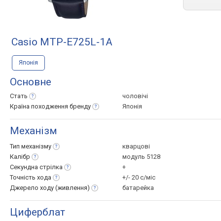
Casio MTP-E725L-1A
Японія
Основне
Стать
чоловічі
Країна походження
бренду
Японія
Механізм
Тип
механізму
кварцові
Калібр
модуль 5128
Секундна
стрілка
+
Точність
хода
+/- 20 с/міс
Джерело ходу
(живлення)
батарейка
Циферблат