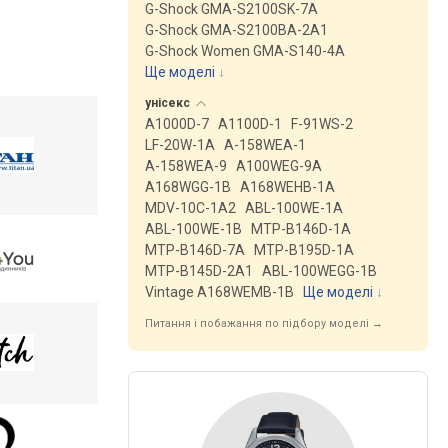
G-Shock GMA-S2100SK-7A
G-Shock GMA-S2100BA-2A1
G-Shock Women GMA-S140-4A
Ще моделі
↓
унісекс
A1000D-7
A1100D-1
F-91WS-2
LF-20W-1A
A-158WEA-1
A-158WEA-9
A100WEG-9A
A168WGG-1B
A168WEHB-1A
MDV-10C-1A2
ABL-100WE-1A
ABL-100WE-1B
MTP-B146D-1A
MTP-B146D-7A
MTP-B195D-1A
MTP-B145D-2A1
ABL-100WEGG-1B
Vintage A168WEMB-1B
Ще моделі
↓
Питання і побажання по підбору моделі →