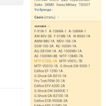
Seiko
SKMEI
Swiss Military
TISSOT
Усі бренди
Casio
(
стать
)
чоловічі
F-91W-1
A-158WA-1
A-168WA-1
AW-80V-5B
F-91WB-1A
W-800H-1A
AMW-880-1A
MDV-106-1A
SGW-100-3A
AE-1600H-1A
AQ-S810W-1A
AE-1500WH-1A
AE-1500WH-8B
MTP-1384D-7A
MTP-E725L-1A
MTP-V001L-7B
MTP-VD01D-1B
G-Shock GW-9500-1
Edifice EF-129D-1A
G-Shock GA-B010-1A
Pro Trek PRW-35-1A
Edifice EFV-620D-2A
G-Shock DW-5600UE-1
G-Shock GA-B2100-1A
Edifice ECB-950DB-2A
Edifice EFR-S108D-3A