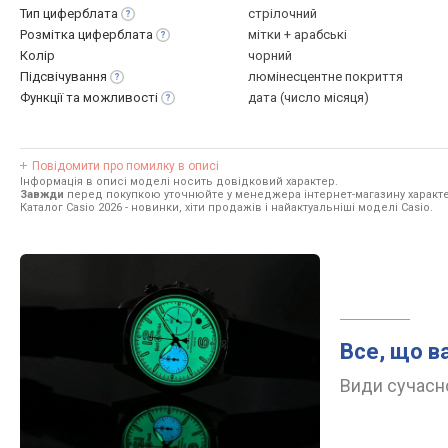
Тип
циферблата
стрілочний
Розмітка
циферблата
мітки + арабські
Колір
чорний
Підсвічування
люмінесцентне покриття
Функції та
можливості
дата (число місяця)
Повідомити про помилку в описі
Інформація в описі моделі носить довідковий характер.
Завжди
перед покупкою уточнюйте у менеджера інтернет-магазину характе
Каталог Casio 2026
- новинки, хіти продажів і найактуальніші моделі Casio.
Все, що в
Види сучасно