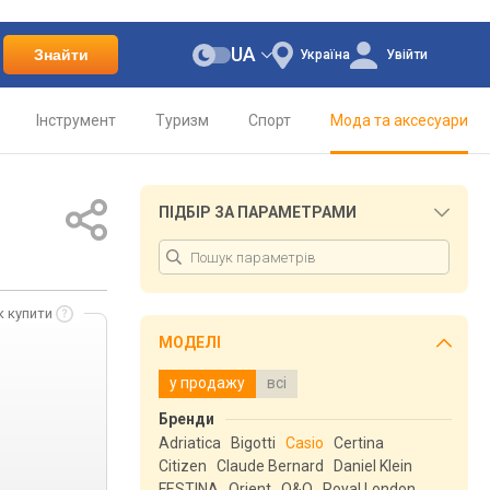
UA
Знайти
Україна
Увійти
Інструмент
Туризм
Спорт
Мода та аксесуари
ПІДБІР ЗА ПАРАМЕТРАМИ
к купити
МОДЕЛІ
у продажу
всі
Бренди
Adriatica
Bigotti
Casio
Certina
Citizen
Claude Bernard
Daniel Klein
FESTINA
Orient
Q&Q
Royal London