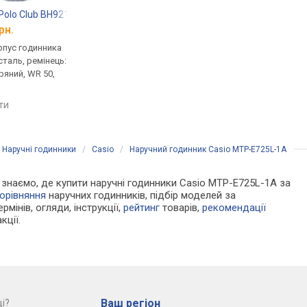
s Polo Club BH9210-04
Beverly Hills Polo Club BH549-04
Royal London 41461
рн.
від 4 968 грн.
від 4 256 грн.
рпус годинника
кварцові, корпус годинника
кварцові, корпус го
таль, ремінець:
нержавіюча сталь, ремінець:
нержавіюча сталь, р
ряний, WR 50,
ремінець шкіряний, WR 30,
ремінець шкіряний, W
США
Велика Британія
яти
порівняти
порівняти
/
Наручні годинники
/
Casio
/
Наручний годинник Casio MTP-E725L-1A
Ми знаємо, де купити наручні годинники Casio MTP-E725L-1A за
орівняння
наручних годинників, підбір моделей за
рмінів, огляди, інструкції,
рейтинг
товарів,
рекомендації
кції.
Ваш регіон
і?