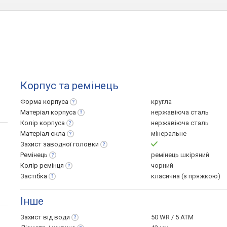
Корпус та ремінець
Форма
корпуса
кругла
Матеріал
корпуса
нержавіюча сталь
Колір
корпуса
нержавіюча сталь
Матеріал
скла
мінеральне
Захист заводної
головки
Ремінець
ремінець шкіряний
Колір
ремінця
чорний
Застібка
класична (з пряжкою)
Інше
Захист від
води
50 WR / 5 ATM