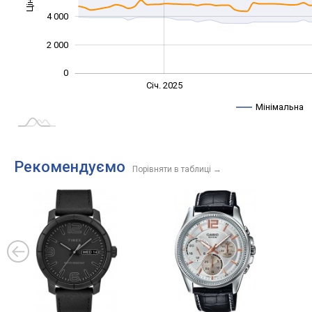
Ціна
10 000
4 000
2 000
0
Січ. 2027
Жовт.
Жовт.
Лип.
Квіт.
Квіт.
Січ. 2025
L
Мінімальна
Рекомендуємо
Порівняти в таблиці
→