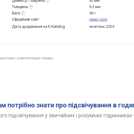
Діаметр /
ширина
42 мм
Товщина
9.2 мм
Вага
56 г
Офіційний сайт
casio.com
Дата додавання на E-Katalog
жовтень 2024
ристики і комплектацію товару
ам потрібно знати про підсвічування в год
го підсвічування у звичайних і розумних годинниках