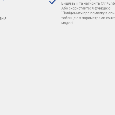
Виділіть її та натисніть Ctrl+Ente
Або скористайтеся функцією
"Повідомити про помилку в опис
анія
таблицею з параметрами конк
моделі.