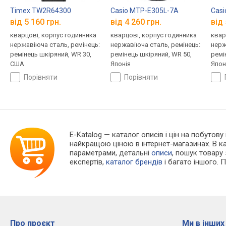
Timex TW2R64300
Casio MTP-E305L-7A
Casi
від 5 160 грн.
від 4 260 грн.
від 
кварцові, корпус годинника
кварцові, корпус годинника
квар
нержавіюча сталь, ремінець:
нержавіюча сталь, ремінець:
нерж
ремінець шкіряний, WR 30,
ремінець шкіряний, WR 50,
ремі
США
Японія
Япон
порівняти
порівняти
E-Katalog
— каталог описів і цін на побутову
найкращою ціною в інтернет-магазинах. В 
параметрами, детальні
описи
, пошук товару
експертів,
каталог брендів
і багато іншого. 
Про проєкт
Ми в інших