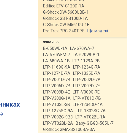
Edifice EFV-C120D-1A
G-Shock DW-5600UBB-1
G-Shock GST-B100D-1A
G-Shock GW-M5610U-1E
Pro Trek PRG-340T-7E
Ще моделі
↓
жіночі
B-650WD-1A
LA-670WA-7
LA-670WEM-7
LA-670WGA-1
LA-680WA-1B
LTP-1129A-7B
LTP-1169G-9A
LTP-1234G-7A
LTP-1274D-7A
LTP-1335D-7A
LTP-V001D-7B
LTP-V002D-7A
LTP-V006D-7B
LTP-V007D-7E
LTP-V009D-4E
LTP-V009G-7E
LTP-V300G-1A
LTP-VT01D-7B
инниках
LTP-VT03L-3B
LTP-1234DD-4A
LTP-1275SG-9A
LTP-1302SG-7A
LTP-V002G-9B3
LTP-VT02BL-1A
LTP-VT02BL-2A
Baby-G BGD-565U-7
G-Shock GMA-S2100BA-3A