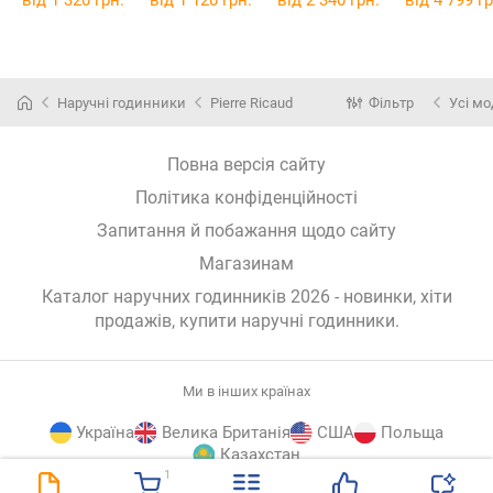
від 1 320 грн.
від 1 120 грн.
від 2 340 грн.
від 4 799 гр
Наручні годинники
Pierre Ricaud
Фільтр
Усі мо
Повна версія сайту
Політика конфіденційності
Запитання й побажання щодо сайту
Магазинам
Каталог наручних годинників 2026 - новинки, хіти
продажів,
купити наручні годинники
.
Ми в інших країнах
Україна
Велика Британія
США
Польща
Казахстан
1