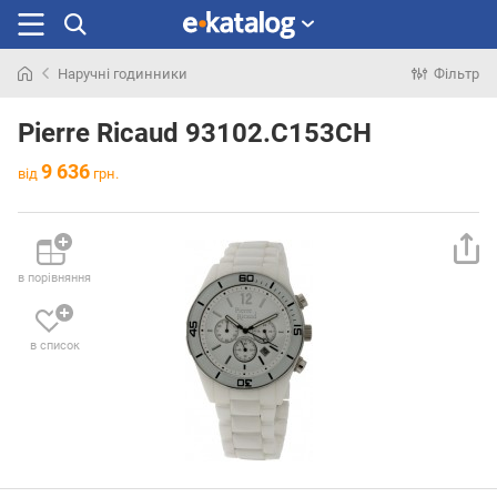
Наручні годинники
Фільтр
Шукали
раніше
Pierre Ricaud 93102.C153CH
9 636
від
грн.
в порівняння
в список