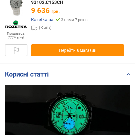
93102.C153CH
9 636
грн.
Rozetka.ua
З нами 7 років
(Київ)
Продавець:
777Market
Перейти в магазин
Корисні статті