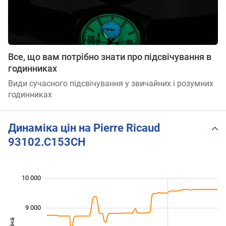
Все, що вам потрібно знати про підсвічування в
годинниках
Види сучасного підсвічування у звичайних і розумних
годинниках
Динаміка цін на Pierre Ricaud
93102.C153CH
10 000
 000
 000
 500
 500
 500
 500
 000
9 000