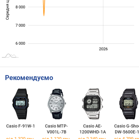
Середня ціна
8 000
10 000
7 000
6 000
2024
2025
2028
2026
L
Рекомендуємо
Casio F-91W-1
Casio MTP-
Casio AE-
Casio G-Sho
V001L-7B
1200WHD-1A
DW-5600E-