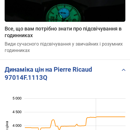
Все, що вам потрібно знати про підсвічування в
годинниках
Види сучасного підсвічування у звичайних і розумних
годинниках
Динаміка цін на Pierre Ricaud
97014F.1113Q
5 000
 500
 000
 500
4 500
4 000