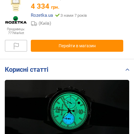
4 334
грн.
Rozetka.ua
З нами 7 років
(Київ)
Продавець:
777Market
Перейти в магазин
Корисні статті