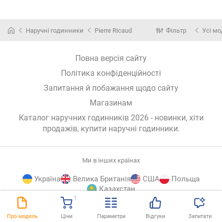
Наручні годинники
Pierre Ricaud
Фільтр
Усі мо
Повна версія сайту
Політика конфіденційності
Запитання й побажання щодо сайту
Магазинам
Каталог наручних годинників 2026 - новинки, хіти
продажів,
купити наручні годинники
.
Ми в інших країнах
Україна
Велика Британія
США
Польща
Казахстан
1
E-
© E-Katalog, 2026
ВГОРУ
Про модель
Ціни
Параметри
Відгуки
Запитати
Katalog