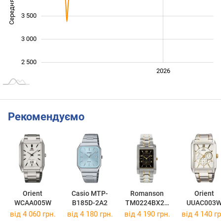
Середня ціна
2 500
3 500
3 000
2 500
2024
2025
2028
2026
L
Рекомендуємо
Orient
Casio MTP-
Romanson
Orient
WCAA005W
B185D-2A2
TM0224BX2T
UUAC003
BK
від 4 060 грн.
від 4 180 грн.
від 4 190 грн.
від 4 140 гр