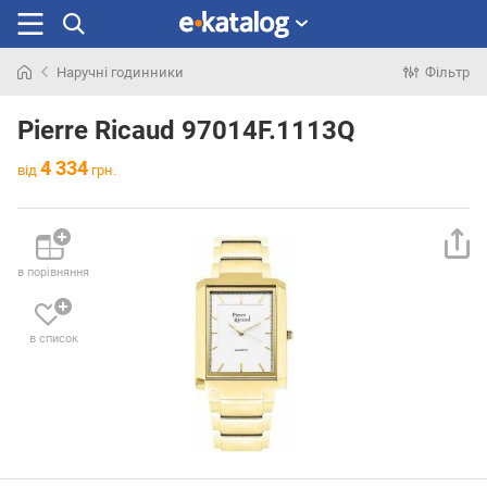
Наручні годинники
Фільтр
Шукали
раніше
Pierre Ricaud 97014F.1113Q
4 334
від
грн.
в порівняння
в список