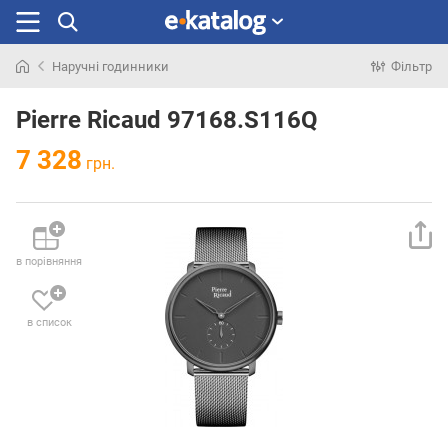
Наручні годинники
Фільтр
Шукали
раніше
Pierre Ricaud 97168.S116Q
7 328
грн.
в порівняння
в список