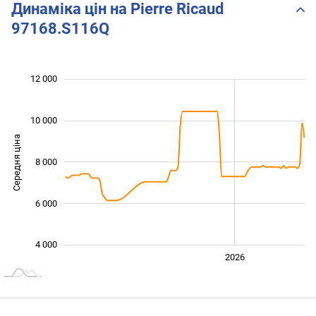
Динаміка цін на Pierre Ricaud
97168.S116Q
 000
 000
 000
 000
 000
0
12 000
10 000
Середня ціна
8 000
10 000
6 000
4 000
2024
2025
2028
2026
L