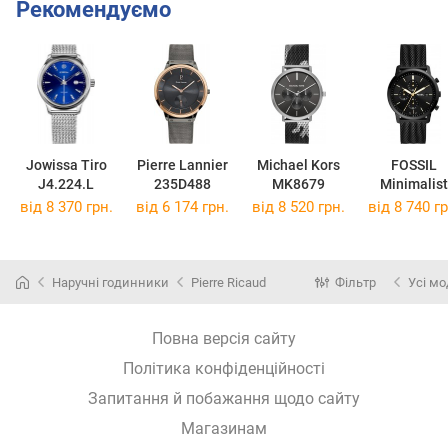
Рекомендуємо
Jowissa Tiro
Pierre Lannier
Michael Kors
FOSSIL
J4.224.L
235D488
MK8679
Minimalist
FS5943
від 8 370 грн.
від 6 174 грн.
від 8 520 грн.
від 8 740 гр
Наручні годинники
Pierre Ricaud
Фільтр
Усі мо
Повна версія сайту
Політика конфіденційності
Запитання й побажання щодо сайту
Магазинам