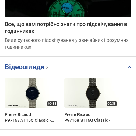
Все, що вам потрібно знати про підсвічування в
годинниках
Види сучасного підсвічування у звичайних і розумних
годинниках
Відеоогляди
2
Pierre Ricaud
Pierre Ricaud
P97168.5115Q Classic •
P97168.S116Q Classic •
Zegarek męski
Zegarek męski