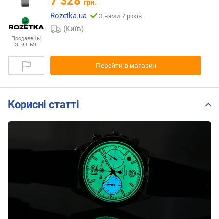
7 328
грн.
Rozetka.ua
З нами 7 років
(Київ)
Продавець:
SEGTIME
Перейти в магазин
Корисні статті