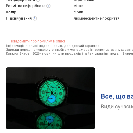
Розмітка
циферблата
мітки
Колір
сірий
Підсвічування
люмінесцентне покриття
Повідомити про помилку в описі
Інформація в описі моделі носить довідковий характер.
Завжди
перед покупкою уточнюйте у менеджера інтернет-магазину характе
Каталог Skagen 2026
- новинки, хіти продажів і найактуальніші моделі Skage
Все, що в
Види сучасно