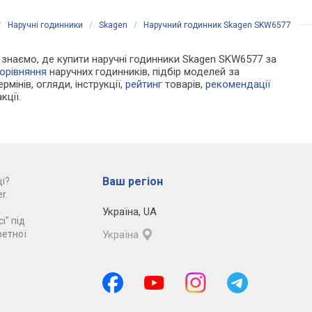
/
Наручні годинники
/
Skagen
/
Наручний годинник Skagen SKW6577
Ми знаємо, де купити наручні годинники Skagen SKW6577 за
орівняння
наручних годинників, підбір моделей за
рмінів, огляди, інструкції,
рейтинг
товарів,
рекомендації
кції.
Ваш регіон
і?
r.
Україна
,
UA
і" під
ретної
Україна