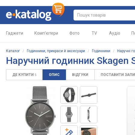
Гаджети
Комп'ютери
Фото
TV
Аудіо
П
Каталог
/
Годинники, прикраси й аксесуари
/
Годинники
/
Наручні г
Наручний годинник Skagen
ДЕ КУПИТИ
ОПИС
ВІДГУКИ
ПОСТАВИТИ ЗАП
5