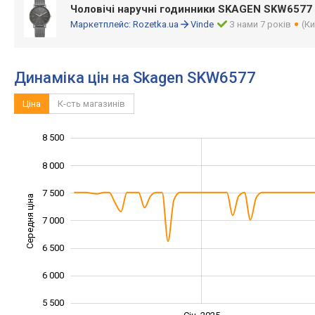
Чоловічі наручні годинники SKAGEN SKW6577
Маркетплейс:
Rozetka.ua
Vinde
З нами 7 років
(Ки
Динаміка цін на Skagen SKW6577
Ціна
К-сть магазинів
8 500
4 500
5 000
9 000
8 000
7 500
Середня ціна
7 000
5 500
6 500
6 000
5 500