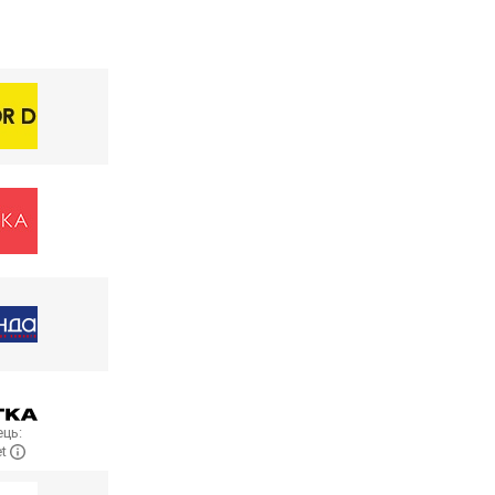
ць:
et