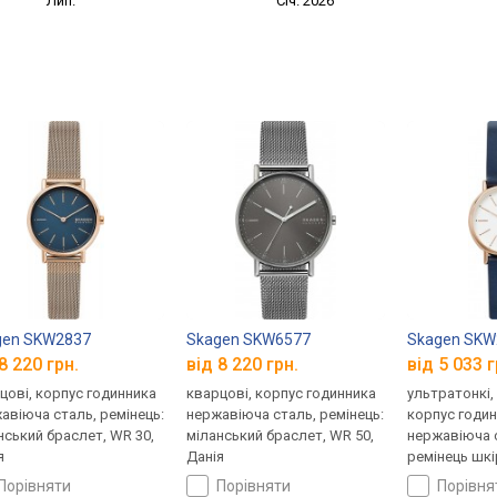
Лип.
Січ. 2026
gen SKW2837
Skagen SKW6577
Skagen SKW
8 220 грн.
від 8 220 грн.
від 5 033 г
цові, корпус годинника
кварцові, корпус годинника
ультратонкі,
авіюча сталь, ремінець:
нержавіюча сталь, ремінець:
корпус годи
нський браслет, WR 30,
міланський браслет, WR 50,
нержавіюча с
я
Данія
ремінець шкі
Данія
порівняти
порівняти
порівн