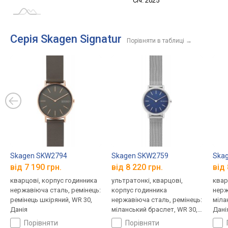
Січ. 2027
Лип.
Січ. 2025
L
Серія Skagen Signatur
Порівняти в таблиці
→
Skagen SKW2794
Skagen SKW2759
Ska
від 7 190 грн.
від 8 220 грн.
від 
кварцові, корпус годинника
ультратонкі, кварцові,
квар
нержавіюча сталь, ремінець:
корпус годинника
нерж
ремінець шкіряний, WR 30,
нержавіюча сталь, ремінець:
міла
Данія
міланський браслет, WR 30,
Дані
Данія
порівняти
порівняти