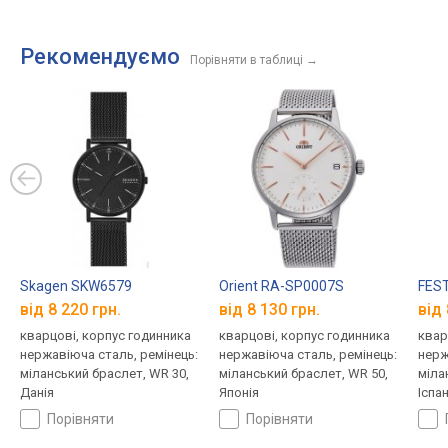
Рекомендуємо
Порівняти в таблиці
→
Skagen SKW6579
Orient RA-SP0007S
FEST
від 8 220 грн.
від 8 130 грн.
від 
кварцові, корпус годинника
кварцові, корпус годинника
квар
нержавіюча сталь, ремінець:
нержавіюча сталь, ремінець:
нерж
міланський браслет, WR 30,
міланський браслет, WR 50,
міла
Данія
Японія
Іспан
порівняти
порівняти