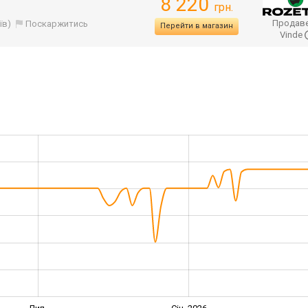
8 220
грн.
Продаве
їв)
Поскаржитись
Перейти в магазин
Vinde