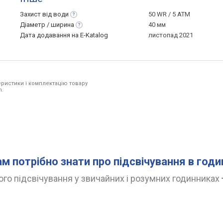
Захист від
води
50 WR / 5 ATM
Діаметр /
ширина
40 мм
Дата додавання на E-Katalog
листопад 2021
ристики і комплектацію товару
n.
ам потрібно знати про підсвічування в год
го підсвічування у звичайних і розумних годинниках