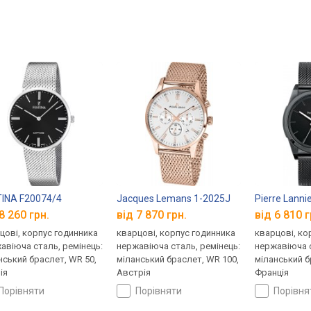
INA F20074/4
Jacques Lemans 1-2025J
Pierre Lanni
8 260 грн.
від 7 870 грн.
від 6 810 г
цові, корпус годинника
кварцові, корпус годинника
кварцові, ко
авіюча сталь, ремінець:
нержавіюча сталь, ремінець:
нержавіюча с
нський браслет, WR 50,
міланський браслет, WR 100,
міланський б
ія
Австрія
Франція
порівняти
порівняти
порівн