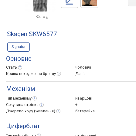
Фото
6
Skagen SKW6577
Signatur
Основне
Стать
чоловічі
Країна походження
бренду
Данія
Механізм
Тип
механізму
кварцові
Секундна
стрілка
+
Джерело ходу
(живлення)
батарейка
Циферблат
Тип
циферблата
стрілочний