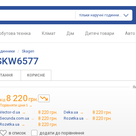
тільки наручні годинники
обутова техніка
Клімат
Дім
Дитячі товари
Авто
одинники
/
Skagen
 SKW6577
ИТАННЯ
КОРИСНЕ
Я
8 220
грн.
від
Порівняти ціни
→
5
Vector-d.ua
→
8 220 грн.
Deka.ua
→
8 220 грн.
Secunda.com.ua
→
8 220 грн.
Rozetka.ua
→
8 220 грн.
Rozetka.ua
→
8 220 грн.
в список
додати до порівняння