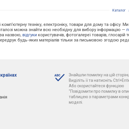
Каталог
 і комп'ютерну техніку, електроніку, товари для дому та офісу. 
каталозі можна знайти всю необхідну для вибору інформацію —
п
 за назвою,
відгуки
користувачів, фотогалереї товарів, глосарій те
Передрук будь-яких матеріалів тільки за письмовою згодою реда
 країнах
Знайшли помилку на цій сторінц
Виділіть її та натисніть Ctrl+Ente
Або скористайтеся функцією
"Повідомити про помилку в опис
анія
таблицею з параметрами конк
моделі.