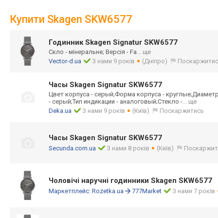
Купити Skagen SKW6577
Годинник Skagen Signatur SKW6577
Скло - мінеральне; Версія - Fa
... ще
Vector-d.ua
З нами 9 років
(Дніпро)
Поскаржити
Часы Skagen Signatur SKW6577
Цвет корпуса - серый;Форма корпуса - круглые;Диаметр
- серый;Тип индикации - аналоговый;Стек
ло -
... ще
Deka.ua
З нами 9 років
(Київ)
Поскаржитись
Часы Skagen Signatur SKW6577
Secunda.com.ua
З нами 8 років
(Київ)
Поскаржит
Чоловічі наручні годинники Skagen SKW6577
Маркетплейс:
Rozetka.ua
777Market
З нами 7 років