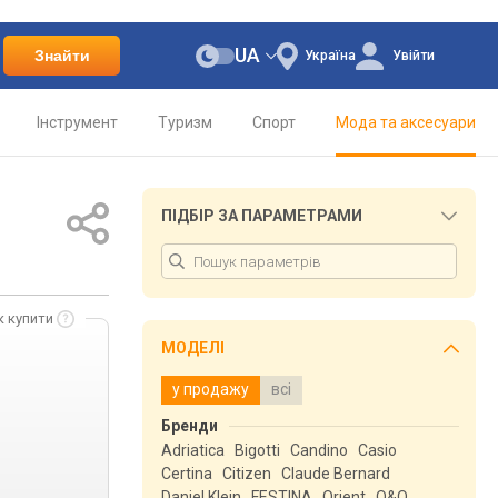
UA
Знайти
Україна
Увійти
Інструмент
Туризм
Спорт
Мода та аксесуари
ПІДБІР ЗА ПАРАМЕТРАМИ
к купити
МОДЕЛІ
у продажу
всі
Бренди
Adriatica
Bigotti
Candino
Casio
Certina
Citizen
Claude Bernard
Daniel Klein
FESTINA
Orient
Q&Q