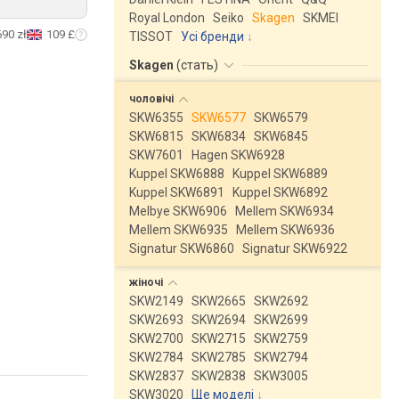
Royal London
Seiko
Skagen
SKMEI
690 zł
109 £
TISSOT
Усі бренди
Skagen
(
стать
)
чоловічі
SKW6355
SKW6577
SKW6579
SKW6815
SKW6834
SKW6845
SKW7601
Hagen SKW6928
Kuppel SKW6888
Kuppel SKW6889
Kuppel SKW6891
Kuppel SKW6892
Melbye SKW6906
Mellem SKW6934
Mellem SKW6935
Mellem SKW6936
Signatur SKW6860
Signatur SKW6922
жіночі
SKW2149
SKW2665
SKW2692
SKW2693
SKW2694
SKW2699
SKW2700
SKW2715
SKW2759
SKW2784
SKW2785
SKW2794
SKW2837
SKW2838
SKW3005
SKW3020
Ще моделі
↓