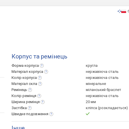
Корпус та ремінець
Форма
корпуса
кругла
Матеріал
корпуса
нержавіюча сталь
Колір
корпуса
нержавіюча сталь
Матеріал
скла
мінеральне
Ремінець
міланський браслет
Колір
ремінця
нержавіюча сталь
Ширина
ремінця
20 мм
Застібка
кліпса (розкладається)
Швидке
подовження
Інше