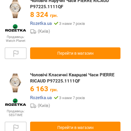
Чоловічі Наручні Часи PIERRE RICAUD
P97225.1111QF
8 324
грн.
Rozetka.ua
З нами 7 років
(Київ)
Продавець:
Watch Planet
Перейти в магазин
Чоловічі Класичні Кварцові Часи PIERRE
RICAUD P97225.1111QF
6 163
грн.
Rozetka.ua
З нами 7 років
(Київ)
Продавець:
SEGTIME
Перейти в магазин