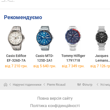
Рекомендуємо
Casio Edifice
Casio MTD-
Tommy Hilfiger
Jacques
EF-326D-7A
125D-2A1
1791718
Lemans
London 1-
від 7 210 грн.
від 5 640 грн.
від 7 349 грн.
від 7 126 гр
2193F
Наручні годинники
Pierre Ricaud
Фільтр
Усі мо
Повна версія сайту
Політика конфіденційності