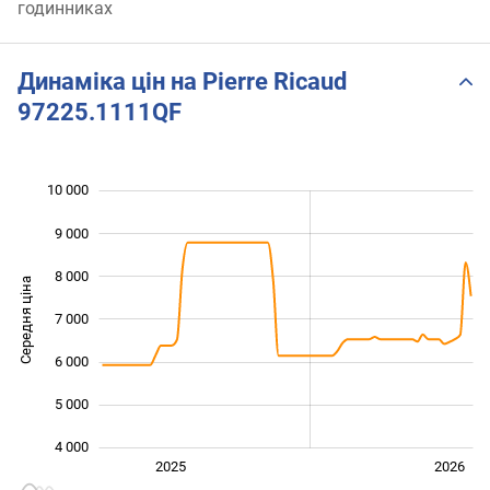
годинниках
Динаміка цін на Pierre Ricaud
97225.1111QF
10 000
 000
 000
 000
9 000
8 000
Середня ціна
7 000
10 000
6 000
5 000
4 000
Січ. 2025
Лип.
2027
2025
2026
L