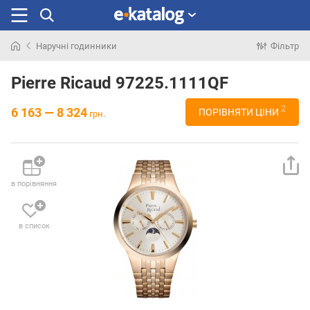
Наручні годинники
Фільтр
Шукали
раніше
Pierre Ricaud 97225.1111QF
2
6 163 — 8 324
ПОРІВНЯТИ ЦІНИ
грн.
в порівняння
в список