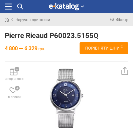
Наручні годинники
Фільтр
Шукали
раніше
Pierre Ricaud P60023.5155Q
2
4 800 — 6 329
ПОРІВНЯТИ ЦІНИ
грн.
в порівняння
в список