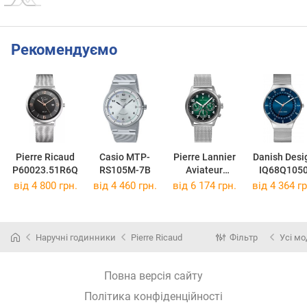
Рекомендуємо
Pierre Ricaud
Casio MTP-
Pierre Lannier
Danish Desi
P60023.51R6Q
RS105M-7B
Aviateur
IQ68Q105
257H171
від 4 800 грн.
від 4 460 грн.
від 6 174 грн.
від 4 364 гр
Наручні годинники
Pierre Ricaud
Фільтр
Усі мо
Повна версія сайту
Політика конфіденційності