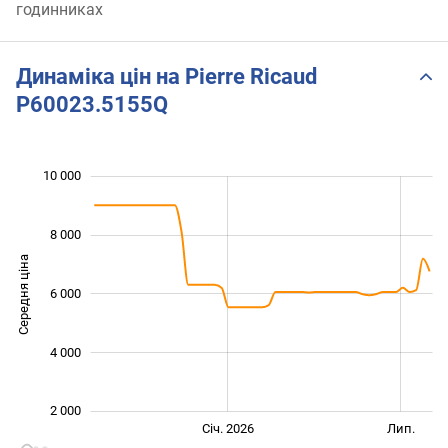
годинниках
Динаміка цін на Pierre Ricaud
P60023.5155Q
 000
 000
 000
 000
 000
0
10 000
8 000
Середня ціна
6 000
10 000
4 000
2 000
Січ. 2027
Лип.
Січ. 2026
Лип.
L