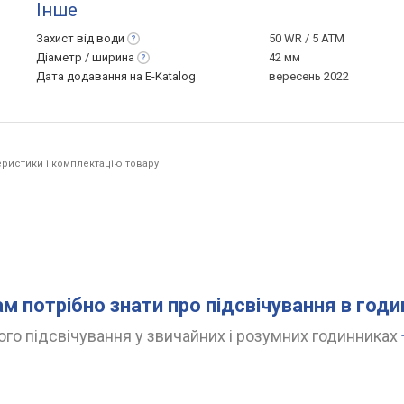
Інше
Захист від
води
50 WR / 5 ATM
Діаметр /
ширина
42 мм
Дата додавання на E-Katalog
вересень 2022
ристики і комплектацію товару
.
ам потрібно знати про підсвічування в год
го підсвічування у звичайних і розумних годинниках