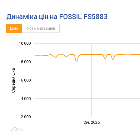
Динаміка цін на FOSSIL FS5883
Ціна
К-сть магазинів
12 000
-2 000
1 000
3 000
5 000
0
10 000
8 000
Середня ціна
6 000
10 000
4 000
2 000
Січ. 2027
Лип.
Січ. 2025
L