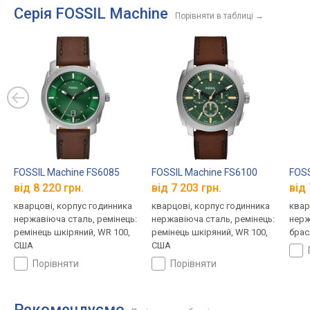
Серія FOSSIL Machine
Порівняти в таблиці
→
FOSSIL Machine FS6085
FOSSIL Machine FS6100
FOSS
від 8 220 грн.
від 7 203 грн.
від 
кварцові, корпус годинника
кварцові, корпус годинника
квар
нержавіюча сталь, ремінець:
нержавіюча сталь, ремінець:
нерж
ремінець шкіряний, WR 100,
ремінець шкіряний, WR 100,
брас
США
США
порівняти
порівняти
Рекомендуємо