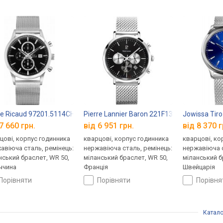
re Ricaud 97201.5114CH
Pierre Lannier Baron 221F131
Jowissa Tiro
7 660 грн.
від 6 951 грн.
від 8 370 г
цові, корпус годинника
кварцові, корпус годинника
кварцові, ко
авіюча сталь, ремінець:
нержавіюча сталь, ремінець:
нержавіюча с
нський браслет, WR 50,
міланський браслет, WR 50,
міланський б
ччина
Франція
Швейцарія
порівняти
порівняти
порівн
Катало