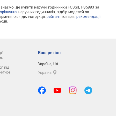
Ми знаємо, де купити наручні годинники FOSSIL FS5883 за
орівняння
наручних годинників, підбір моделей за
рмінів, огляди, інструкції,
рейтинг
товарів,
рекомендації
кції.
Ваш регіон
і?
r.
Україна
,
UA
і" під
ретної
Україна