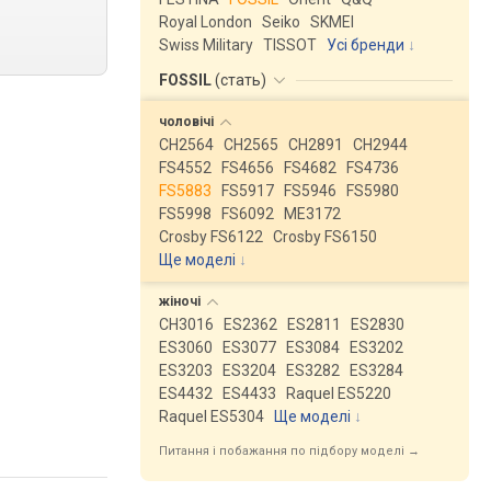
Royal London
Seiko
SKMEI
Swiss Military
TISSOT
Усі бренди
FOSSIL
(
стать
)
чоловічі
CH2564
CH2565
CH2891
CH2944
FS4552
FS4656
FS4682
FS4736
FS5883
FS5917
FS5946
FS5980
FS5998
FS6092
ME3172
Crosby FS6122
Crosby FS6150
Ще моделі
↓
жіночі
CH3016
ES2362
ES2811
ES2830
ES3060
ES3077
ES3084
ES3202
ES3203
ES3204
ES3282
ES3284
ES4432
ES4433
Raquel ES5220
Raquel ES5304
Ще моделі
↓
Питання і побажання по підбору моделі →