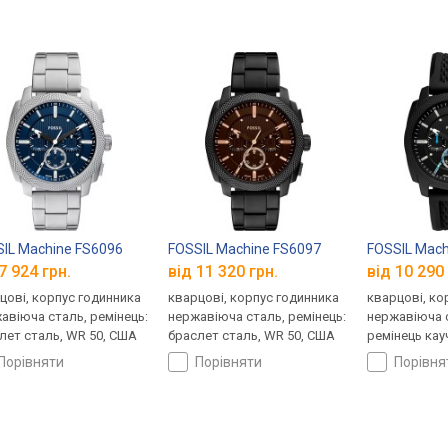
IL Machine FS6096
FOSSIL Machine FS6097
FOSSIL Mach
7 924 грн.
від 11 320 грн.
від 10 290 
цові, корпус годинника
кварцові, корпус годинника
кварцові, ко
авіюча сталь, ремінець:
нержавіюча сталь, ремінець:
нержавіюча с
лет сталь, WR 50, США
браслет сталь, WR 50, США
ремінець кау
порівняти
порівняти
порівн