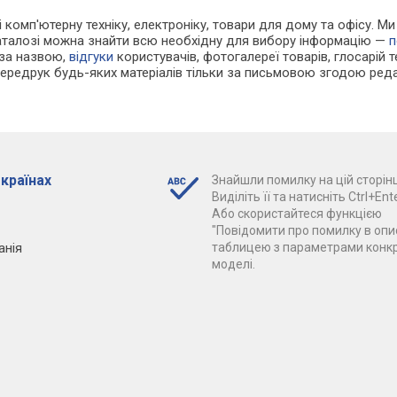
 і комп'ютерну техніку, електроніку, товари для дому та офісу. 
каталозі можна знайти всю необхідну для вибору інформацію —
п
 за назвою,
відгуки
користувачів, фотогалереї товарів, глосарій те
Передрук будь-яких матеріалів тільки за письмовою згодою реда
 країнах
Знайшли помилку на цій сторінц
Виділіть її та натисніть Ctrl+Ente
Або скористайтеся функцією
"Повідомити про помилку в опис
анія
таблицею з параметрами конк
моделі.