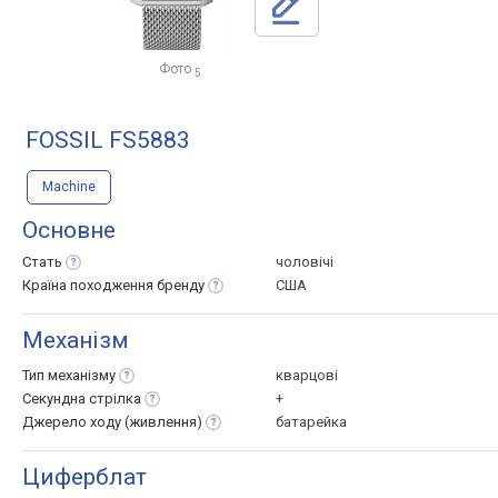
Фото
5
FOSSIL FS5883
Machine
Основне
Стать
чоловічі
Країна походження
бренду
США
Механізм
Тип
механізму
кварцові
Секундна
стрілка
+
Джерело ходу
(живлення)
батарейка
Циферблат