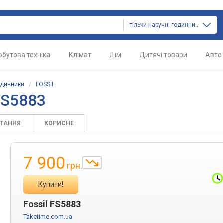
тільки наручні годинники
обутова техніка
Клімат
Дім
Дитячі товари
Авто
одинники
/
FOSSIL
FS5883
ИТАННЯ
КОРИСНЕ
7 900
грн.
Купити!
Fossil FS5883
Taketime.com.ua