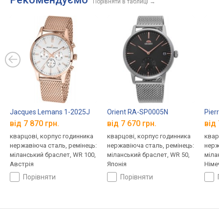
Порівняти в таблиці
→
Jacques Lemans 1-2025J
Orient RA-SP0005N
Pier
від 7 870 грн.
від 7 670 грн.
від 
кварцові, корпус годинника
кварцові, корпус годинника
квар
нержавіюча сталь, ремінець:
нержавіюча сталь, ремінець:
нерж
міланський браслет, WR 100,
міланський браслет, WR 50,
міла
Австрія
Японія
Німе
порівняти
порівняти