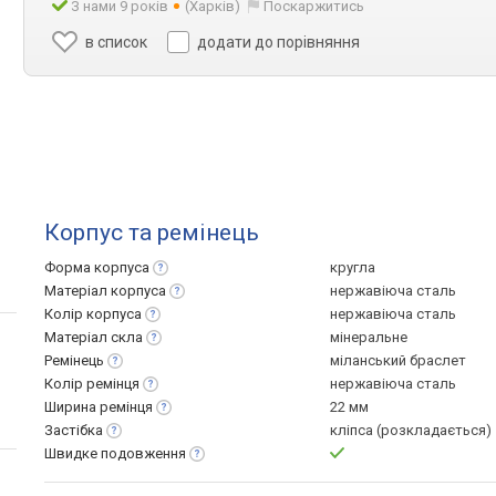
З нами 9 років
(Харків)
Поскаржитись
в список
додати до порівняння
Корпус та ремінець
Форма
корпуса
кругла
Матеріал
корпуса
нержавіюча сталь
Колір
корпуса
нержавіюча сталь
Матеріал
скла
мінеральне
Ремінець
міланський браслет
Колір
ремінця
нержавіюча сталь
Ширина
ремінця
22 мм
Застібка
кліпса (розкладається)
Швидке
подовження