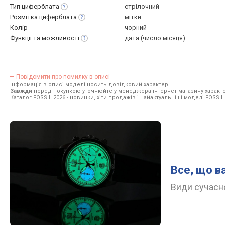
Тип
циферблата
стрілочний
Розмітка
циферблата
мітки
Колір
чорний
Функції та
можливості
дата (число місяця)
Повідомити про помилку в описі
Інформація в описі моделі носить довідковий характер.
Завжди
перед покупкою уточнюйте у менеджера інтернет-магазину характе
Каталог FOSSIL 2026
- новинки, хіти продажів і найактуальніші моделі FOSSIL
Все, що в
Види сучасно