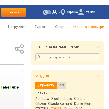
UA
Знайти
Україна
Увійти
Інструмент
Туризм
Спорт
Мода та аксесуари
ПІДБІР ЗА ПАРАМЕТРАМИ
МОДЕЛІ
у продажу
всі
Бренди
Adriatica
Bigotti
Casio
Certina
Citizen
Claude Bernard
Daniel Klein
FESTINA
FOSSIL
Orient
Q&Q