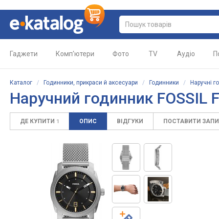
Гаджети
Комп'ютери
Фото
TV
Аудіо
П
Каталог
/
Годинники, прикраси й аксесуари
/
Годинники
/
Наручні г
Наручний годинник FOSSIL 
ДЕ КУПИТИ
ОПИС
ВІДГУКИ
ПОСТАВИТИ ЗАП
1