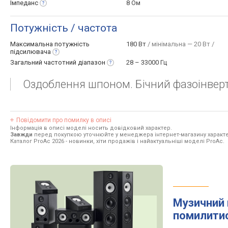
Імпеданс
8 Ом
Потужність / частота
Максимальна потужність
180 Вт
/ мінімальна — 20 Вт /
підсилювача
Загальний частотний
діапазон
28 – 33000 Гц
Оздоблення шпоном. Бічний фазоінверт
Повідомити про помилку в описі
Інформація в описі моделі носить довідковий характер.
Завжди
перед покупкою уточнюйте у менеджера інтернет-магазину характе
Каталог ProAc 2026
- новинки, хіти продажів і найактуальніші моделі ProAc.
Музичний 
помилити