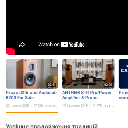
Proac d20r and Audiolab
ANTHEM STR Pre/Power
Як в
8200 For Sale
Amplifier & Proac
сис
Response D-20R // 12
20 травня 2020
17 256 переглядів
13 березня 2019
11 478 переглядів
Female Voices
Успішне продовження традицій