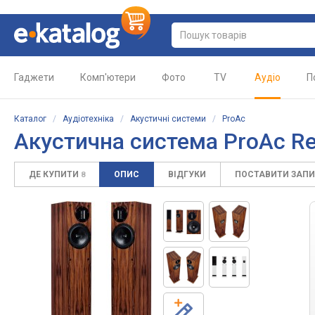
Гаджети
Комп'ютери
Фото
TV
Аудіо
П
Каталог
/
Аудіотехніка
/
Акустичні системи
/
ProAc
Акустична система ProAc R
ДЕ КУПИТИ
ОПИС
ВІДГУКИ
ПОСТАВИТИ ЗАП
8