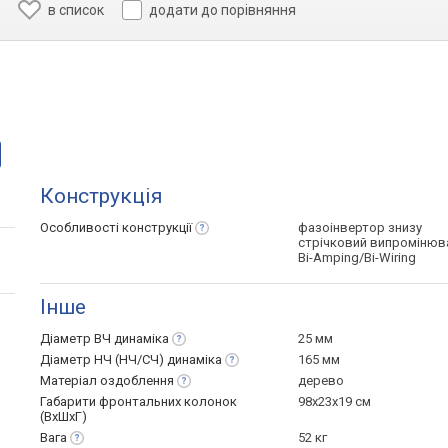
в список
додати до порівняння
Конструкція
Особливості
конструкції
фазоінвертор знизу
стрічковий випромінюв
Bi-Amping/Bi-Wiring
Інше
Діаметр ВЧ
динаміка
25 мм
Діаметр НЧ (НЧ/СЧ)
динаміка
165 мм
Матеріал
оздоблення
дерево
Габарити фронтальних колонок
98x23x19 см
(ВхШхГ)
Вага
52 кг