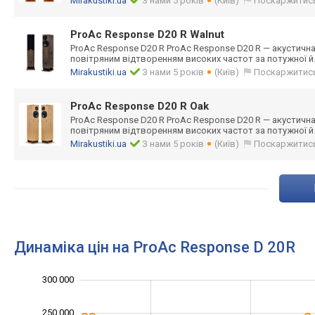
Mirakustiki.ua
З нами 5 років
(Київ)
Поскаржитис
ProAc Response D20 R Walnut
ProAc Response D20 R ProAc Response D20 R — акустична 
повітряним відтворенням високих частот за потужної й
Mirakustiki.ua
З нами 5 років
(Київ)
Поскаржитис
ProAc Response D20 R Oak
ProAc Response D20 R ProAc Response D20 R — акустична 
повітряним відтворенням високих частот за потужної й
Mirakustiki.ua
З нами 5 років
(Київ)
Поскаржитис
Динаміка цін на ProAc Response D 20R
300 000
350 000
-50 000
0
250 000