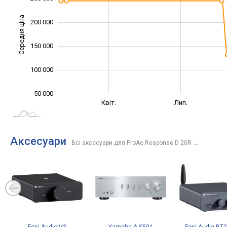
Середня ціна
200 000
100 000
150 000
100 000
50 000
Січ. 2025
Жовт.
Квіт.
Лип.
L
Аксесуари
Всі аксесуари для ProAc Response D 20R
→