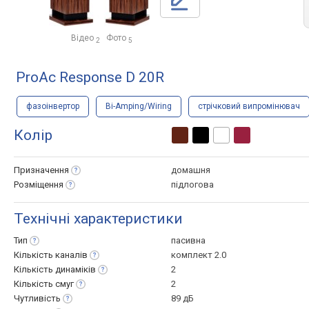
Відео
Фото
2
5
ProAc Response D 20R
фазоінвертор
Bi-Amping/Wiring
стрічковий випромінювач
Колір
Призначення
домашня
Розміщення
підлогова
Технічні характеристики
Тип
пасивна
Кількість
каналів
комплект 2.0
Кількість
динаміків
2
Кількість
смуг
2
Чутливість
89 дБ