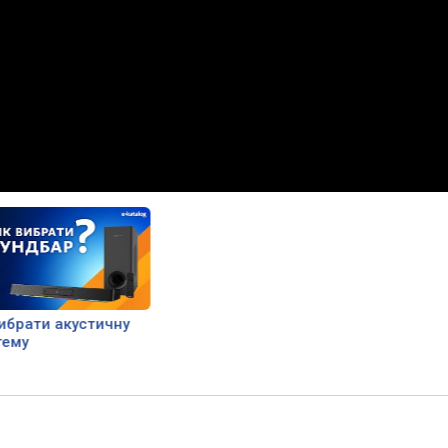
ибрати акустичну
тему