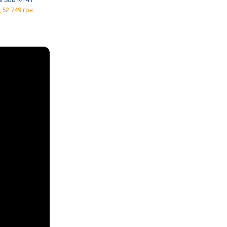
li SUB K-14 F
B&W DB1D
TAGA Harmony HTA-25
 52 749 грн.
від 211 095 грн.
від 10 022 грн.