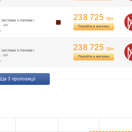
ь
238 725
грн.
система з легким і
... ще
Перейти в магазин
ь
238 725
грн.
система з легким і
... ще
Перейти в магазин
ь
ще
3
пропозиції