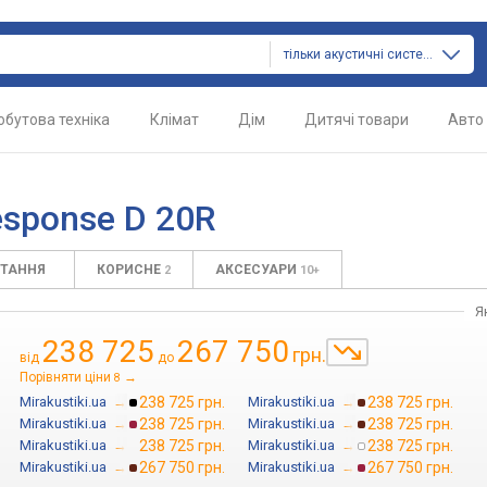
тільки акустичні системи
обутова техніка
Клімат
Дім
Дитячі товари
Авто
esponse D 20R
ИТАННЯ
КОРИСНЕ
АКСЕСУАРИ
2
10+
Я
238 725
267 750
грн.
від
до
Порівняти ціни
→
8
Mirakustiki.ua
→
238 725 грн.
Mirakustiki.ua
→
238 725 грн.
Mirakustiki.ua
→
238 725 грн.
Mirakustiki.ua
→
238 725 грн.
Mirakustiki.ua
→
238 725 грн.
Mirakustiki.ua
→
238 725 грн.
Mirakustiki.ua
→
267 750 грн.
Mirakustiki.ua
→
267 750 грн.