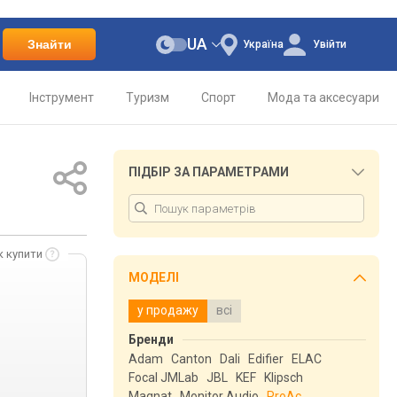
UA
Знайти
Україна
Увійти
Інструмент
Туризм
Спорт
Мода та аксесуари
ПІДБІР ЗА ПАРАМЕТРАМИ
к купити
МОДЕЛІ
у продажу
всі
Бренди
Adam
Canton
Dali
Edifier
ELAC
Focal JMLab
JBL
KEF
Klipsch
Magnat
Monitor Audio
ProAc