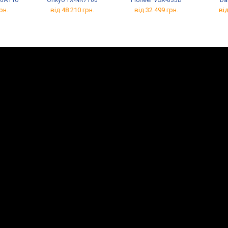
0A Pro
Onkyo TX-NR7100
Pioneer VSX-835D
Da
рн.
від 48 210 грн.
від 32 499 грн.
від