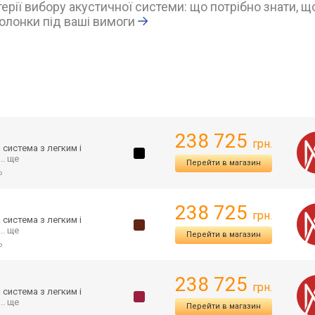
ерії вибору акустичної системи: що потрібно знати, щ
олонки під ваші вимоги
238 725
грн.
система з легким і
... ще
Перейти в магазин
ь
238 725
грн.
система з легким і
... ще
Перейти в магазин
ь
238 725
грн.
система з легким і
... ще
Перейти в магазин