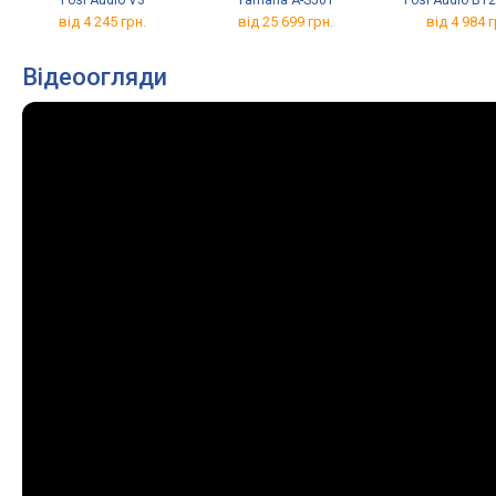
Fosi Audio V3
Yamaha A-S501
Fosi Audio BT2
від 4 245 грн.
від 25 699 грн.
від 4 984 г
Відеоогляди