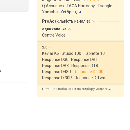
Q Acoustics
TAGA Harmony
Triangle
Yamaha
Усі бренди
ProAc
(
кількість каналів
)
одна
колонка
Centre Voice
2.0
Kevlar K6
Studio 100
Tablette 10
Response D30
Response DB1
Response DB3
Response DT8
ач
Response D48R
Response D 20R
Response D 30R
Response D Two
Питання і побажання по підбору моделі →