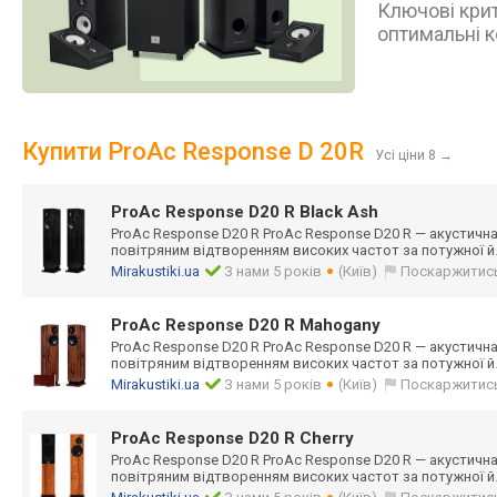
Ключові крит
оптимальні к
Купити ProAc Response D 20R
Усі ціни 8
→
ProAc Response D20 R Black Ash
ProAc Response D20 R ProAc Response D20 R — акустична 
повітряним відтворенням високих частот за потужної й
Mirakustiki.ua
З нами 5 років
(Київ)
Поскаржитис
ProAc Response D20 R Mahogany
ProAc Response D20 R ProAc Response D20 R — акустична 
повітряним відтворенням високих частот за потужної й
Mirakustiki.ua
З нами 5 років
(Київ)
Поскаржитис
ProAc Response D20 R Cherry
ProAc Response D20 R ProAc Response D20 R — акустична 
повітряним відтворенням високих частот за потужної й