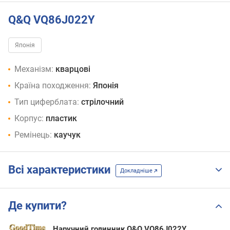
Q&Q VQ86J022Y
Японія
Механізм:
кварцові
Країна походження:
Японія
Тип циферблата:
стрілочний
Корпус:
пластик
Ремінець:
каучук
Всі характеристики
Докладніше
Де купити?
Наручний годинник Q&Q VQ86J022Y