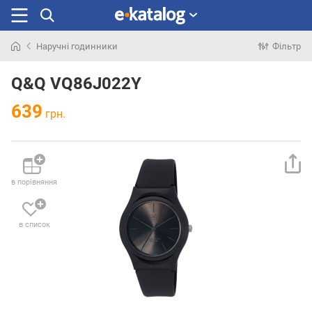
Наручні годинники
Фільтр
Шукали
раніше
Q&Q VQ86J022Y
639
грн.
в порівняння
в список