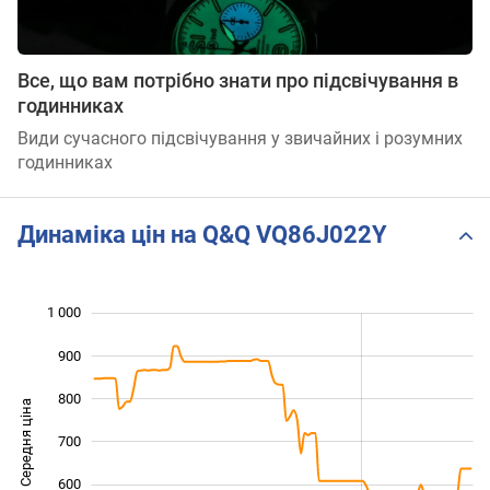
Все, що вам потрібно знати про підсвічування в
годинниках
Види сучасного підсвічування у звичайних і розумних
годинниках
Динаміка цін на Q&Q VQ86J022Y
1 000
 100
200
300
900
800
Середня ціна
700
1 000
600