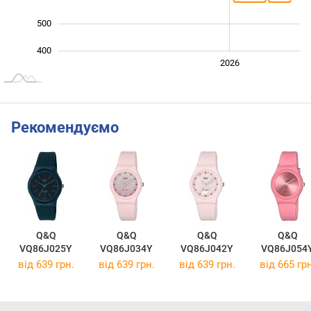
500
400
2024
2025
2028
2026
L
Рекомендуємо
Q&Q
Q&Q
Q&Q
Q&Q
VQ86J025Y
VQ86J034Y
VQ86J042Y
VQ86J054
від 639 грн.
від 639 грн.
від 639 грн.
від 665 грн