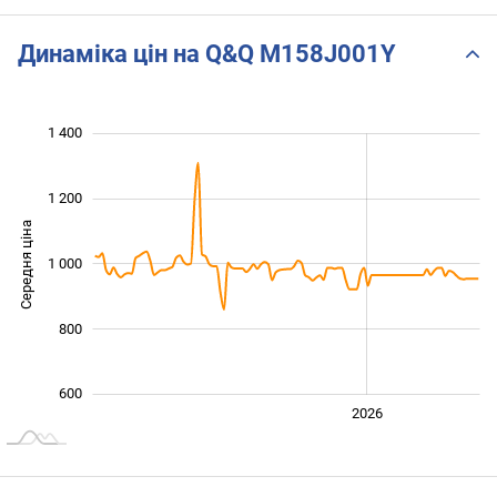
Динаміка цін на Q&Q M158J001Y
1 400
 100
 600
400
500
700
900
200
1 200
Середня ціна
1 000
1 000
800
600
2024
2025
2028
2026
L