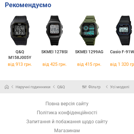
Рекомендуємо
Q&Q
SKMEI 1278SI
SKMEI 1299AG
Casio F-91W
M158J005Y
від 913 грн.
від 425 грн.
від 415 грн.
від 1 320 гр
Наручні годинники
Q&Q
Фільтр
Усі моделі
Повна версія сайту
Політика конфіденційності
Запитання й побажання щодо сайту
Магазинам