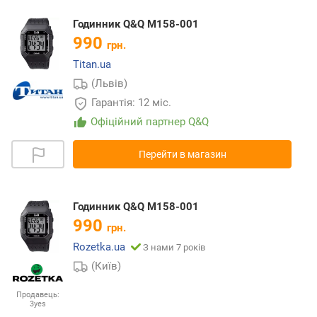
Годинник Q&Q M158-001
990
грн.
Titan.ua
(Львів)
Гарантія: 12 міс.
Офіційний партнер Q&Q
Перейти в магазин
Годинник Q&Q M158-001
990
грн.
Rozetka.ua
З нами 7 років
(Київ)
Продавець:
3yes