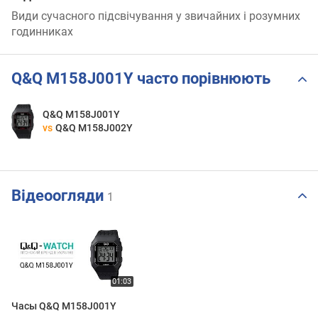
Види сучасного підсвічування у звичайних і розумних
годинниках
Q&Q M158J001Y часто порівнюють
Q&Q M158J001Y
vs
Q&Q M158J002Y
Відеоогляди
1
Часы Q&Q M158J001Y