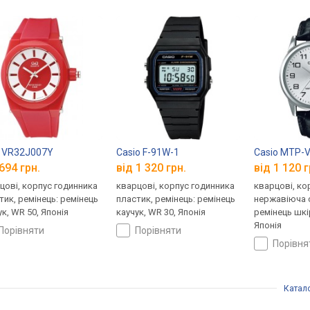
 VR32J007Y
Casio F-91W-1
Casio MTP-
694 грн.
від 1 320 грн.
від 1 120 г
цові, корпус годинника
кварцові, корпус годинника
кварцові, ко
тик, ремінець: ремінець
пластик, ремінець: ремінець
нержавіюча с
ук, WR 50, Японія
каучук, WR 30, Японія
ремінець шкі
Японія
порівняти
порівняти
порівн
Катал