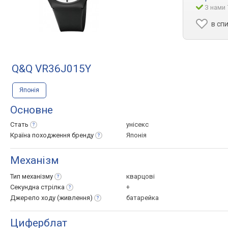
З нами 
в сп
Q&Q VR36J015Y
Японія
Основне
Стать
унісекс
Країна походження
бренду
Японія
Механізм
Тип
механізму
кварцові
Секундна
стрілка
+
Джерело ходу
(живлення)
батарейка
Циферблат