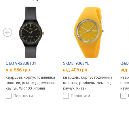
Q&Q VR28J813Y
SKMEI 9068YL
Q&Q
від 586 грн.
від 405 грн.
від 
кварцові, корпус годинника
кварцові, корпус годинника
квар
пластик, ремінець: ремінець
пластик, ремінець: ремінець
плас
каучук, WR 100, Японія
каучук, Китай
кауч
порівняти
порівняти