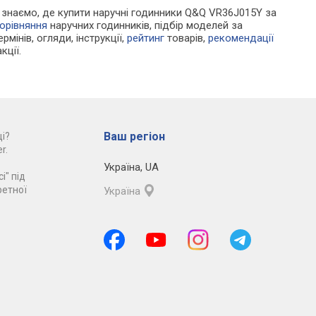
Ми знаємо, де купити наручні годинники Q&Q VR36J015Y за
орівняння
наручних годинників, підбір моделей за
рмінів, огляди, інструкції,
рейтинг
товарів,
рекомендації
кції.
Ваш регіон
і?
r.
Україна
,
UA
і" під
ретної
Україна