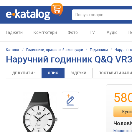
Гаджети
Комп'ютери
Фото
TV
Аудіо
П
Каталог
/
Годинники, прикраси й аксесуари
/
Годинники
/
Наручні г
Наручний годинник Q&Q VR
ДЕ КУПИТИ
ОПИС
ВІДГУКИ
ПОСТАВИТИ ЗАП
1
58
Купи
Чолові
Маркетпл