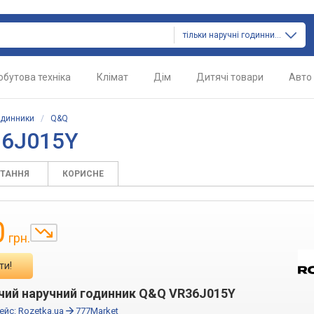
тільки наручні годинники
обутова техніка
Клімат
Дім
Дитячі товари
Авто
одинники
/
Q&Q
36J015Y
ИТАННЯ
КОРИСНЕ
0
грн.
ти!
чий наручний годинник Q&Q VR36J015Y
ейс:
Rozetka.ua
777Market