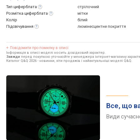
Тип
циферблата
стрілочний
Розмітка
циферблата
мітки
Колір
білий
Підсвічування
люмінесцентне покриття
Повідомити про помилку в описі
Інформація в описі моделі носить довідковий характер.
Завжди
перед покупкою уточнюйте у менеджера інтернет-магазину характе
Каталог Q&Q 2026
- новинки, хіти продажів і найактуальніші моделі Q&Q.
Все, що в
Види сучасно