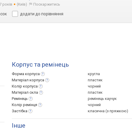
7 років
(Київ)
Поскаржитись
исок
додати до порівняння
Корпус та ремінець
Форма
корпуса
кругла
Матеріал
корпуса
пластик
Колір
корпуса
чорний
Матеріал
скла
пластик
Ремінець
ремінець каучук
Колір
ремінця
чорний
Застібка
класична (з пряжкою)
Інше