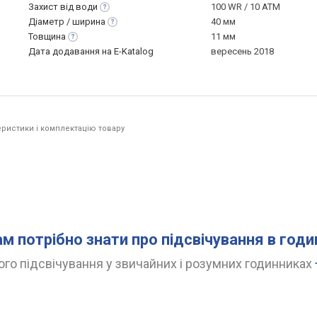
Захист від
води
100 WR / 10 ATM
Діаметр /
ширина
40 мм
Товщина
11 мм
Дата додавання на E-Katalog
вересень 2018
ристики і комплектацію товару
ам потрібно знати про підсвічування в год
го підсвічування у звичайних і розумних годинниках