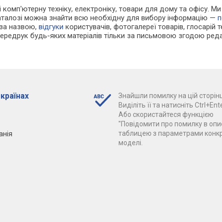
 і комп'ютерну техніку, електроніку, товари для дому та офісу. 
каталозі можна знайти всю необхідну для вибору інформацію —
п
 за назвою,
відгуки
користувачів, фотогалереї товарів, глосарій те
Передрук будь-яких матеріалів тільки за письмовою згодою реда
 країнах
Знайшли помилку на цій сторінц
Виділіть її та натисніть Ctrl+Ente
Або скористайтеся функцією
"Повідомити про помилку в опис
анія
таблицею з параметрами конк
моделі.