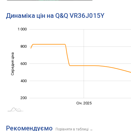
Динаміка цін на Q&Q VR36J015Y
1 200
-200
100
300
500
0
1 000
800
Середня ціна
600
1 000
400
200
Січ. 2027
Лип.
Січ. 2025
L
Рекомендуємо
Порівняти в таблиці
→