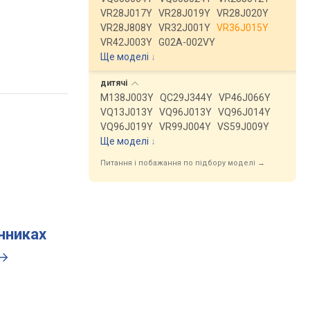
VR28J017Y
VR28J019Y
VR28J020Y
VR28J808Y
VR32J001Y
VR36J015Y
VR42J003Y
G02A-002VY
Ще моделі
↓
дитячі
M138J003Y
QC29J344Y
VP46J066Y
VQ13J013Y
VQ96J013Y
VQ96J014Y
VQ96J019Y
VR99J004Y
VS59J009Y
Ще моделі
↓
Питання і побажання по підбору моделі →
инниках