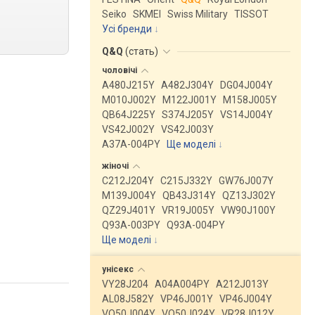
Seiko
SKMEI
Swiss Military
TISSOT
Усі бренди
Q&Q
(
стать
)
чоловічі
A480J215Y
A482J304Y
DG04J004Y
M010J002Y
M122J001Y
M158J005Y
QB64J225Y
S374J205Y
VS14J004Y
VS42J002Y
VS42J003Y
A37A-004PY
Ще моделі
↓
жіночі
C212J204Y
C215J332Y
GW76J007Y
M139J004Y
QB43J314Y
QZ13J302Y
QZ29J401Y
VR19J005Y
VW90J100Y
Q93A-003PY
Q93A-004PY
Ще моделі
↓
унісекс
VY28J204
A04A004PY
A212J013Y
AL08J582Y
VP46J001Y
VP46J004Y
VQ50J004Y
VQ50J024Y
VR28J012Y