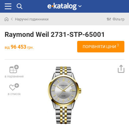
Наручні годинники
Фільтр
Шукали
раніше
Raymond Weil 2731-STP-65001
3
96 453
ПОРІВНЯТИ ЦІНИ
від
грн.
в порівняння
в список