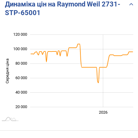
Динаміка цін на Raymond Weil 2731-
STP-65001
120 000
 000
 000
0
100 000
Середня ціна
80 000
100 000
60 000
40 000
20 000
2024
2025
2028
2026
L