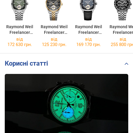
Raymond Weil
Raymond Weil
Raymond Weil
Raymond We
Freelancer
Freelancer
Freelancer
Freelance
2790-ST-52051
2781-STP-
2790-STC-
7741-ST1-
від
від
від
від
60051
50051
20021
172 630 грн.
125 230 грн.
169 170 грн.
255 800 гр
Корисні статті