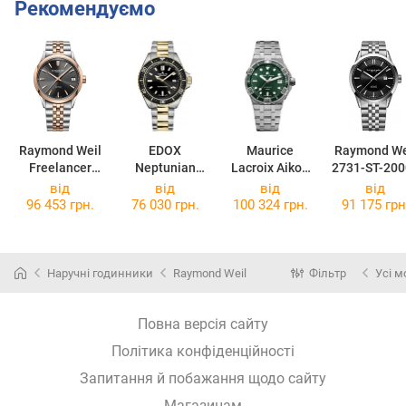
Рекомендуємо
Raymond Weil
EDOX
Maurice
Raymond We
Freelancer
Neptunian
Lacroix Aikon
2731-ST-200
2741-SP5-
80120 357JM
Venturer 38mm
від
від
від
від
20001
NID
AI6057-SSL52-
96 453 грн.
76 030 грн.
100 324 грн.
91 175 грн
630-1
Наручні годинники
Raymond Weil
Фільтр
Усі м
Повна версія сайту
Політика конфіденційності
Запитання й побажання щодо сайту
Магазинам