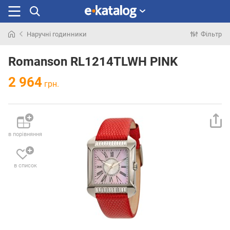
Наручні годинники
Фільтр
Шукали
раніше
Romanson RL1214TLWH PINK
2 964
грн.
в порівняння
в список