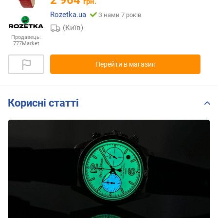
2 964
грн.
Rozetka.ua
З нами 7 років
(Київ)
Продавець:
777Market
Перейти в магазин
Корисні статті