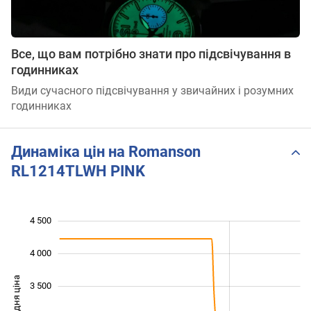
Все, що вам потрібно знати про підсвічування в
годинниках
Види сучасного підсвічування у звичайних і розумних
годинниках
Динаміка цін на Romanson
RL1214TLWH PINK
4 500
 000
 500
 000
4 000
Середня ціна
3 500
2 000