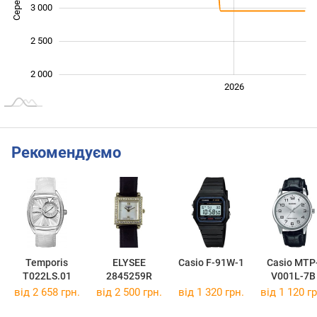
3 000
2 500
2 000
2024
2025
2028
2026
L
Рекомендуємо
Temporis
ELYSEE
Casio F-91W-1
Casio MTP
T022LS.01
2845259R
V001L-7B
від 2 658 грн.
від 2 500 грн.
від 1 320 грн.
від 1 120 гр