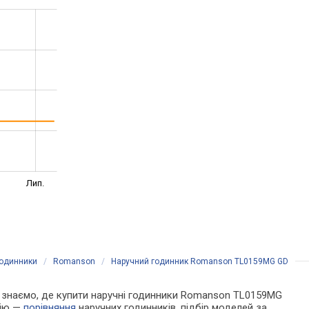
Лип.
годинники
/
Romanson
/
Наручний годинник Romanson TL0159MG GD
 Ми знаємо, де купити наручні годинники Romanson TL0159MG
цію —
порівняння
наручних годинників, підбір моделей за