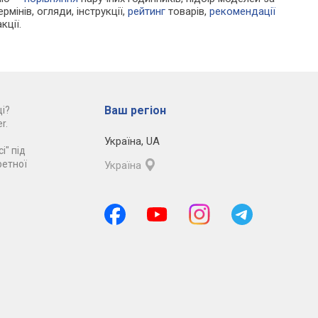
рмінів, огляди, інструкції,
рейтинг
товарів,
рекомендації
кції.
Ваш регіон
і?
r.
Україна
,
UA
і" під
ретної
Україна