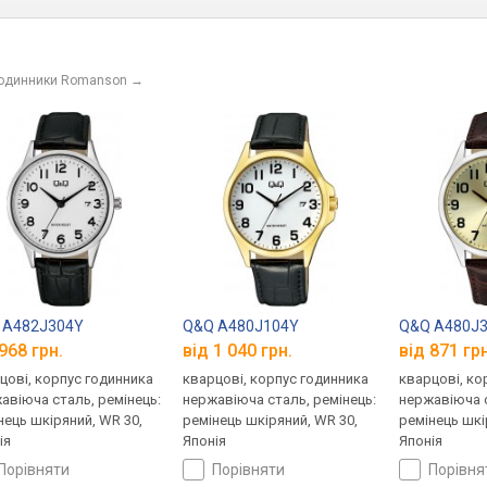
годинники Romanson
→
 A482J304Y
Q&Q A480J104Y
Q&Q A480J
968 грн.
від 1 040 грн.
від 871 грн
цові, корпус годинника
кварцові, корпус годинника
кварцові, ко
авіюча сталь, ремінець:
нержавіюча сталь, ремінець:
нержавіюча с
нець шкіряний, WR 30,
ремінець шкіряний, WR 30,
ремінець шкі
ія
Японія
Японія
порівняти
порівняти
порівн