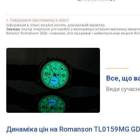
Повідомити про помилку в описі
Інформація в описі моделі носить довідковий характер.
Завжди
перед покупкою уточнюйте у менеджера інтернет-магазину характе
Каталог Romanson 2026
- новинки, хіти продажів і найактуальніші моделі R
Все, що в
Види сучасно
Динаміка цін на Romanson TL0159MG G