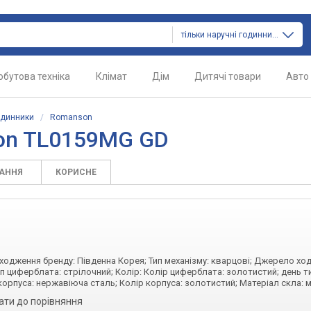
тільки наручні годинники
обутова техніка
Клімат
Дім
Дитячі товари
Авто
одинники
/
Romanson
on TL0159MG GD
ТАННЯ
КОРИСНЕ
походження бренду: Південна Корея; Тип механізму: кварцові; Джерело хо
ип циферблата: стрілочний; Колір: Колір циферблата: золотистий; день т
 корпуса: нержавіюча сталь; Колір корпуса: золотистий; Матеріал скла: 
ати до порівняння