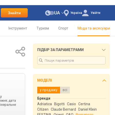
UA
Знайти
Україна
Увійти
Інструмент
Туризм
Спорт
Мода та аксесуари
ПІДБІР ЗА ПАРАМЕТРАМИ
МОДЕЛІ
у продажу
всі
ду
Бренди
ижня; дата
Adriatica
Bigotti
Casio
Certina
мінеральне
Citizen
Claude Bernard
Daniel Klein
FESTINA
Orient
Q&Q
Romanson