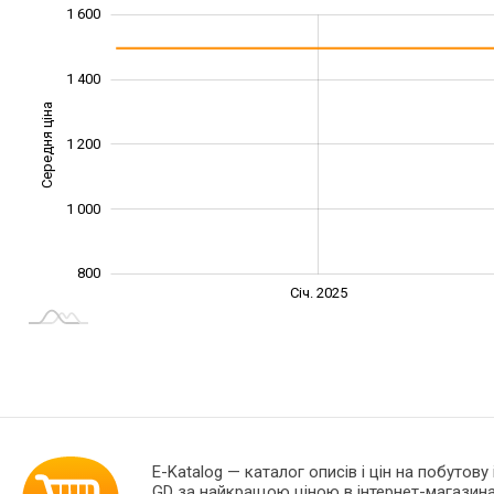
1 600
1 100
1 300
1 800
600
700
900
400
1 400
Середня ціна
1 200
1 000
1 000
800
Січ. 2027
Лип.
Січ. 2025
L
E-Katalog
— каталог описів і цін на побутову
GD за найкращою ціною в інтернет-магазина