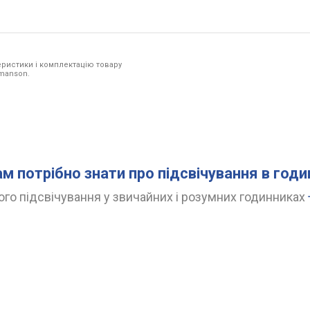
ристики і комплектацію товару
omanson.
ам потрібно знати про підсвічування в год
го підсвічування у звичайних і розумних годинниках
D