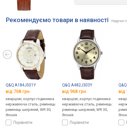
Рекомендуємо товари в наявності
Наручні 
Q&Q A184J501Y
Q&Q A482J303Y
Q&Q
від 768 грн.
від 968 грн.
від 
кварцові, корпус годинника
кварцові, корпус годинника
квар
нержавіюча сталь, ремінець:
нержавіюча сталь, ремінець:
нерж
ремінець шкіряний, WR 30,
ремінець шкіряний, WR 30,
ремі
Японія
Японія
Япон
порівняти
порівняти