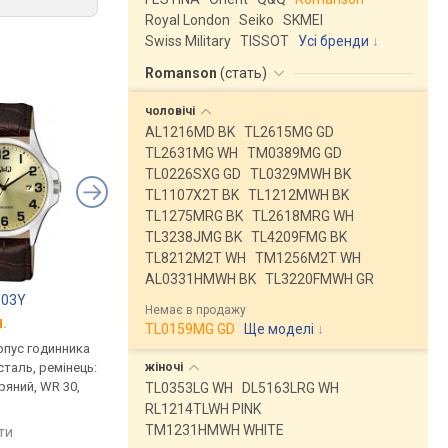
Royal London
Seiko
SKMEI
Swiss Military
TISSOT
Усі бренди
Romanson
(
стать
)
чоловічі
AL1216MD BK
TL2615MG GD
TL2631MG WH
TM0389MG GD
TL0226SXG GD
TL0329MWH BK
TL1107X2T BK
TL1212MWH BK
TL1275MRG BK
TL2618MRG WH
TL3238JMG BK
TL4209FMG BK
TL8212M2T WH
TM1256M2T WH
AL0331HMWH BK
TL3220FMWH GR
303Y
Q&Q Q606J305Y
Q&Q S280J304Y
Немає в продажу
.
від 807 грн.
від 1 407 грн.
TL0159MG GD
Ще моделі
↓
рпус годинника
кварцові, корпус годинника
кварцові, корпус го
жіночі
таль, ремінець:
нержавіюча сталь, ремінець:
нержавіюча сталь, р
ряний, WR 30,
ремінець шкіряний, WR 30,
ремінець шкіряний, W
TL0353LG WH
DL5163LRG WH
Японія
Японія
RL1214TLWH PINK
TM1231HMWH WHITE
яти
порівняти
порівняти