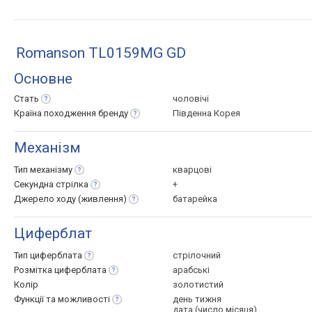
Romanson TL0159MG GD
Основне
Стать
чоловічі
Країна походження
бренду
Південна Корея
Механізм
Тип
механізму
кварцові
Секундна
стрілка
+
Джерело ходу
(живлення)
батарейка
Циферблат
Тип
циферблата
стрілочний
Розмітка
циферблата
арабські
Колір
золотистий
Функції та
можливості
день тижня
дата (число місяця)