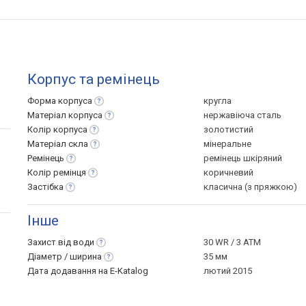
Корпус та ремінець
Форма
корпуса
кругла
Матеріал
корпуса
нержавіюча сталь
Колір
корпуса
золотистий
Матеріал
скла
мінеральне
Ремінець
ремінець шкіряний
Колір
ремінця
коричневий
Застібка
класична (з пряжкою)
Інше
Захист від
води
30 WR / 3 ATM
Діаметр /
ширина
35 мм
Дата додавання на E-Katalog
лютий 2015