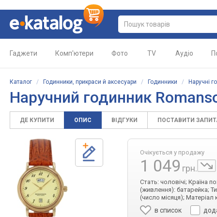
Гаджети
Комп'ютери
Фото
TV
Аудіо
П
Каталог
/
Годинники, прикраси й аксесуари
/
Годинники
/
Наручні г
Наручний годинник Romans
ДЕ КУПИТИ
ОПИС
ВІДГУКИ
ПОСТАВИТИ ЗАПИ
Очікується у продажу
1 049
грн.
Стать: чоловічі; Країна 
(живлення): батарейка; Т
(число місяця); Матеріал
в список
дод