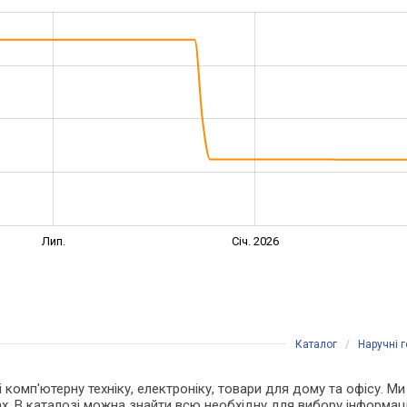
Лип.
Січ. 2026
Каталог
/
Наручні 
 і комп'ютерну техніку, електроніку, товари для дому та офісу.
х. В каталозі можна знайти всю необхідну для вибору інформа