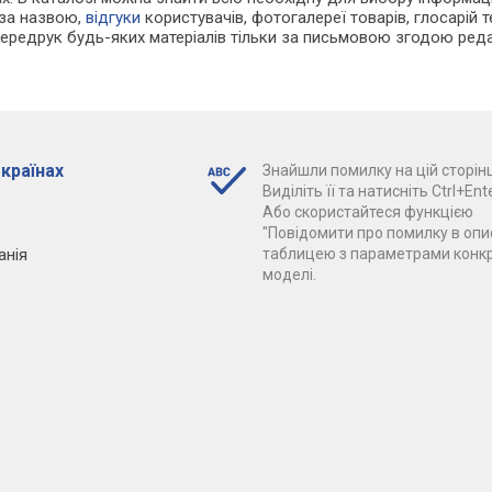
 за назвою,
відгуки
користувачів, фотогалереї товарів, глосарій те
Передрук будь-яких матеріалів тільки за письмовою згодою реда
 країнах
Знайшли помилку на цій сторінц
Виділіть її та натисніть Ctrl+Ente
Або скористайтеся функцією
"Повідомити про помилку в опис
анія
таблицею з параметрами конк
моделі.