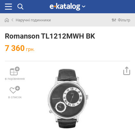
Наручні годинники
Фільтр
Шукали
раніше
Romanson TL1212MWH BK
7 360
грн.
в порівняння
в список