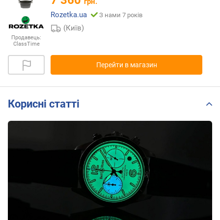
7 360
грн.
Rozetka.ua
З нами 7 років
(Київ)
Продавець:
ClassTime
Перейти в магазин
Корисні статті