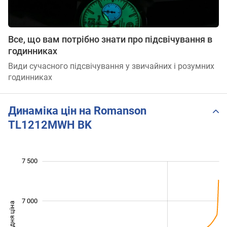
Все, що вам потрібно знати про підсвічування в
годинниках
Види сучасного підсвічування у звичайних і розумних
годинниках
Динаміка цін на Romanson
TL1212MWH BK
 600
 800
 200
 400
 000
 500
 000
7 500
7 000
Середня ціна
6 000