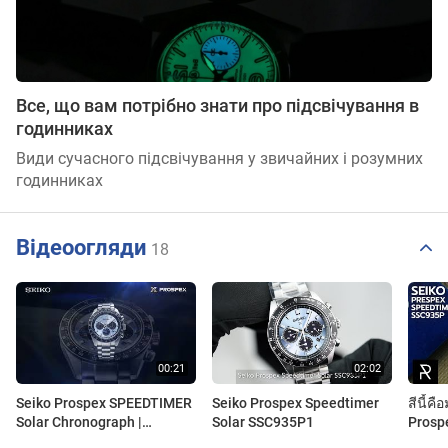
Все, що вам потрібно знати про підсвічування в
годинниках
Види сучасного підсвічування у звичайних і розумних
годинниках
Відеоогляди
18
Seiko Prospex SPEEDTIMER
Seiko Prospex Speedtimer
สีนี้ค
Solar Chronograph |
Solar SSC935P1
Prosp
SSC935P
Chron