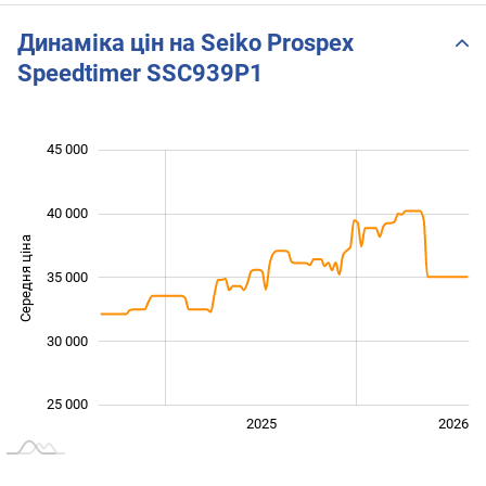
Pond 
Динаміка цін на Seiko Prospex
Speedtimer SSC939P1
 000
 000
 000
 000
 000
 000
45 000
40 000
Середня ціна
28 000
35 000
30 000
25 000
2024
2027
2025
2026
L