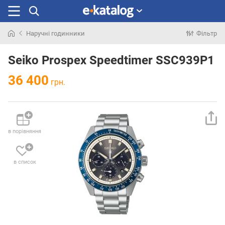
Наручні годинники
Фільтр
Шукали
раніше
Seiko Prospex Speedtimer SSC939P1
36 400
грн.
в порівняння
в список