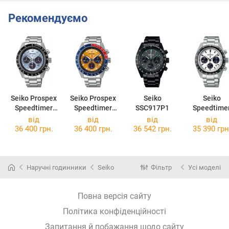
Рекомендуємо
Seiko Prospex
Seiko Prospex
Seiko
Seiko
Speedtimer
Speedtimer
SSC917P1
Speedtime
SSC935P1
SSC947P1
1969 Re-
від
від
від
від
Creation
36 400 грн.
36 400 грн.
36 542 грн.
35 390 грн
SSC813P1
Наручні годинники
Seiko
Фільтр
Усі моделі
Повна версія сайту
Політика конфіденційності
Запитання й побажання щодо сайту