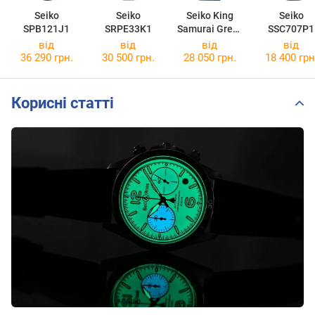
Seiko
Seiko
Seiko King
Seiko
SPB121J1
SRPE33K1
Samurai Great
SSC707P1
Blue PADI
від
від
від
від
Edition
36 290 грн.
30 500 грн.
28 050 грн.
18 400 грн
SRPJ93K1
Корисні статті