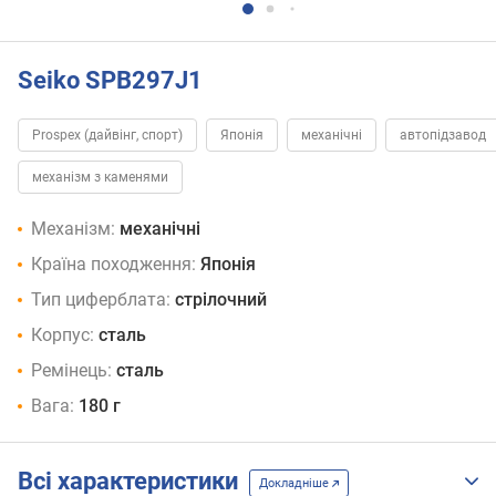
Seiko SPB297J1
Prospex (дайвінг, спорт)
Японія
механічні
автопідзавод
механізм з каменями
Механізм:
механічні
Країна походження:
Японія
Тип циферблата:
стрілочний
Корпус:
сталь
Ремінець:
сталь
Вага:
180 г
Всі характеристики
Докладніше