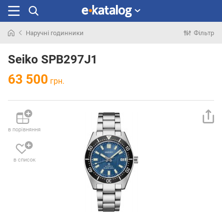
Наручні годинники
Фільтр
Шукали
раніше
Seiko SPB297J1
63 500
грн.
в порівняння
в список