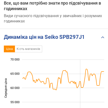
Все, що вам потрібно знати про підсвічування в
годинниках
Види сучасного підсвічування у звичайних і розумних
годинниках
Динаміка цін на Seiko SPB297J1
Ціна
К-сть магазинів
 000
 000
 000
 000
 000
 000
70 000
65 000
Середня ціна
60 000
54 000
55 000