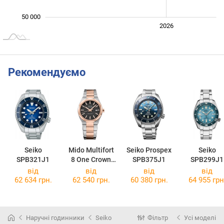
50 000
2024
2025
2028
2026
L
Рекомендуємо
Seiko
Mido Multifort
Seiko Prospex
Seiko
SPB321J1
8 One Crown
SPB375J1
SPB299J1
M055.507.22.0
від
від
від
від
51.00
62 634 грн.
62 540 грн.
60 380 грн.
64 955 грн
Наручні годинники
Seiko
Фільтр
Усі моделі