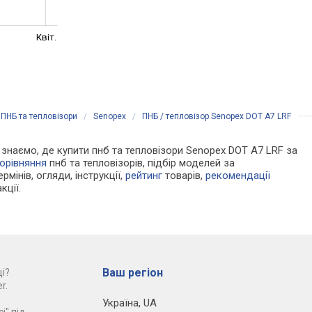
Квіт.
/
ПНБ та тепловізори
/
Senopex
/
ПНБ / тепловізор Senopex DOT A7 LRF
Ми знаємо, де купити пнб та тепловізори Senopex DOT A7 LRF за
орівняння
пнб та тепловізорів, підбір моделей за
рмінів, огляди, інструкції,
рейтинг
товарів,
рекомендації
кції.
Ваш регіон
і?
r.
Україна
,
UA