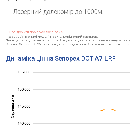
Лазерний далекомір до 1000м.
Повідомити про помилку в описі
Інформація в описі моделі носить довідковий характер.
Завжди
перед покупкою уточнюйте у менеджера інтернет-магазину характе
Каталог Senopex 2026
- новинки, хіти продажів і найактуальніші моделі Seno
Динаміка цін на Senopex DOT A7 LRF
134 000
136 000
138 000
142 000
160 000
130 000
125 000
155 000
150 000
Середня ціна
138 000
145 000
140 000