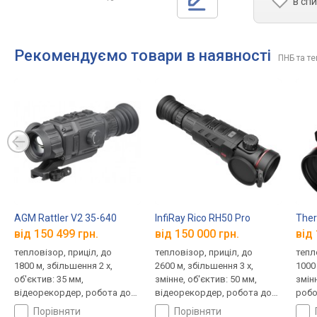
в сп
Рекомендуємо товари в наявності
ПНБ та т
AGM Rattler V2 35-640
InfiRay Rico RH50 Pro
Ther
від 150 499 грн.
від 150 000 грн.
від 
тепловізор, приціл, до
тепловізор, приціл, до
тепл
1800 м, збільшення 2 x,
2600 м, збільшення 3 x,
1000 
об'єктив: 35 мм,
змінне, об'єктив: 50 мм,
змін
відеорекордер, робота до
відеорекордер, робота до
робо
9 год
6 год
порівняти
порівняти