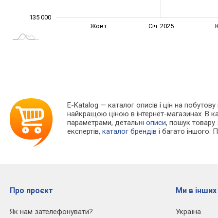
135 000
Лип.
Лип.
Жовт.
Січ. 2025
К
L
E-Katalog
— каталог описів і цін на побутову
найкращою ціною в інтернет-магазинах. В 
параметрами, детальні
описи
, пошук товару
експертів,
каталог брендів
і багато іншого. 
Про проєкт
Ми в інших
Як нам зателефонувати?
Україна