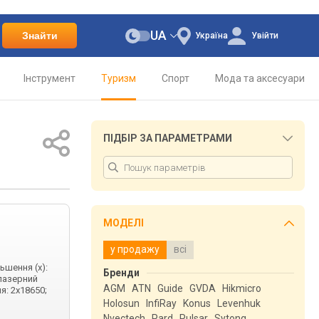
UA
Знайти
Україна
Увійти
Інструмент
Туризм
Спорт
Мода та аксесуари
ПІДБІР ЗА ПАРАМЕТРАМИ
МОДЕЛІ
у продажу
всі
ьшення (x):
Бренди
 лазерний
AGM
ATN
Guide
GVDA
Hikmicro
я: 2x18650;
Holosun
InfiRay
Konus
Levenhuk
Nvectech
Pard
Pulsar
Sytong