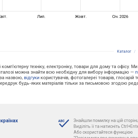
віт.
Лип.
Жовт.
Січ. 2026
Каталог
 і комп'ютерну техніку, електроніку, товари для дому та офісу. 
каталозі можна знайти всю необхідну для вибору інформацію —
п
 за назвою,
відгуки
користувачів, фотогалереї товарів, глосарій те
Передрук будь-яких матеріалів тільки за письмовою згодою реда
 країнах
Знайшли помилку на цій сторінц
Виділіть її та натисніть Ctrl+Ente
Або скористайтеся функцією