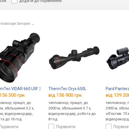
исок
додати до порівняння
епловізори Senopex
→
mTec VIDAR 660 LRF 2.0
ThermTec Oryx 650L
Pard Pantera
156 300 грн.
від 156 900 грн.
від 139 20
овізор, приціл, до
тепловізор, приціл, до
тепловізор, 
м, збільшення 3.2 x,
2600 м, збільшення 3.7 x,
2900 м, збіль
не, відеорекордер,
відеорекордер, робота до
об'єктив: 75 
та до 16 год
8 год
відеорекорд
6 год
порівняти
порівняти
порівн