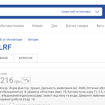
тільки пнб та тепловізори
обутова техніка
Клімат
Дім
Дитячі товари
Авто
Б та тепловізори
/
Senopex
LRF
ТАННЯ
КОРИСНЕ
тарів
 216
грн.
візор; Форм-фактор: приціл; Дальність виявлення (м): 3600; Оптичне збіл
 збільшення (x): 8; Діаметр об'єктива (мм): 75; Кутове поле зору (°): 3.5;
; вбудований відеорекордер; захист від пилу та води; Джерело живленн
ервної роботи (год): 14