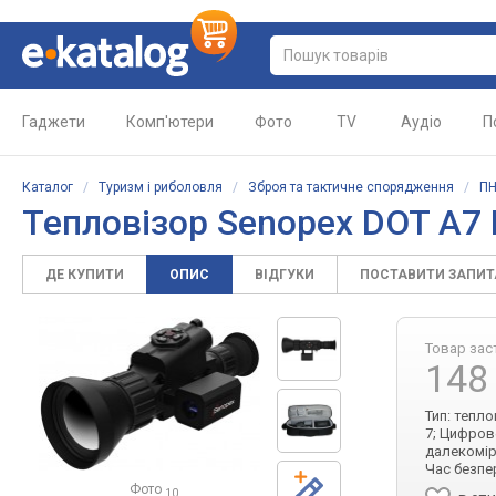
Гаджети
Комп'ютери
Фото
TV
Аудіо
П
Каталог
/
Туризм і риболовля
/
Зброя та тактичне спорядження
/
ПН
Тепловізор Senopex DOT A7 
ДЕ КУПИТИ
ОПИС
ВІДГУКИ
ПОСТАВИТИ ЗАПИ
Товар зас
148
Тип: тепло
7; Цифрове
далекомір
Час безпер
Фото
10