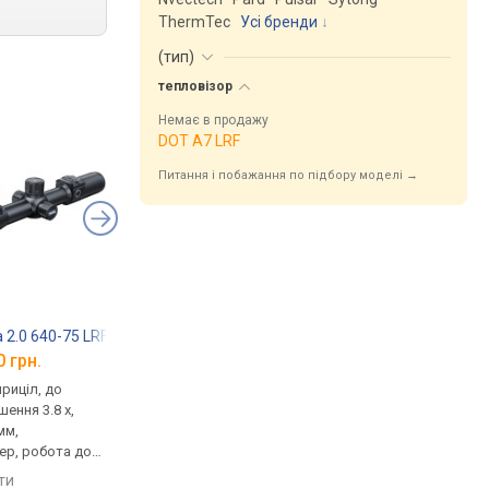
ThermTec
Усі бренди
(
тип
)
тепловізор
Немає в продажу
DOT A7 LRF
Питання і побажання по підбору моделі →
 2.0 640-75 LRF
Pulsar Thermion 2 XP50 Pro
ThermTec VIDAR 66
0 грн.
від 139 000 грн.
від 129 000 грн.
приціл, до
тепловізор, приціл, до
тепловізор, приціл,
шення 3.8 x,
1800 м, збільшення 2 x,
збільшення 3.2 x, змін
мм,
об'єктив: 50 мм,
відеорекордер, робо
ер, робота до
відеорекордер
13 год
яти
порівняти
порівняти