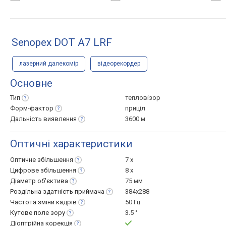
Senopex DOT A7 LRF
лазерний далекомір
відеорекордер
Основне
Тип
тепловізор
Форм-фактор
приціл
Дальність
виявлення
3600 м
Оптичні характеристики
Оптичне
збільшення
7 x
Цифрове
збільшення
8 x
Діаметр
об'єктива
75 мм
Роздільна здатність
приймача
384x288
Частота зміни
кадрів
50 Гц
Кутове поле
зору
3.5 °
Діоптрійна
корекція