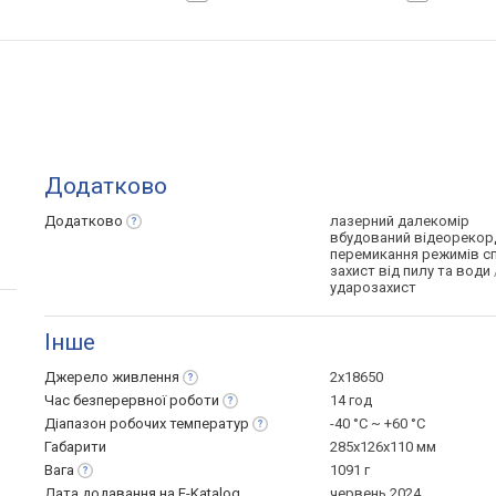
Додатково
Додатково
лазерний далекомір
вбудований відеорекор
перемикання режимів с
захист від пилу та води
ударозахист
Інше
Джерело
живлення
2x18650
Час безперервної
роботи
14 год
Діапазон робочих
температур
-40 °C ~ +60 °С
Габарити
285x126x110 мм
Вага
1091 г
Дата додавання на E-Katalog
червень 2024