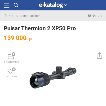
ПНБ та тепловізори
Фільтр
Шукали
раніше
Pulsar Thermion 2 XP50 Pro
139 000
грн.
в порівняння
в список