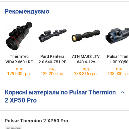
Рекомендуємо
ThermTec
Pard Pantera
ATN MARS LTV
Pulsar Trail
VIDAR 660 LRF
2.0 640-75 LRF
640 4-12x
LRF XQ50
від
від
від
від
129 000 грн.
139 200 грн.
138 316 грн.
138 000 гр
Корисні матеріали по Pulsar Thermion
2 XP50 Pro
Pulsar Thermion 2 XP50 Pro
інструкції