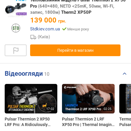
Тепловізійний модуль Pulsar Thermion 2 XP50
Pro
(640×480, NETD <25mK, 50мм, Wi-Fi,
запис, 1800м)
Therm2 XP50P
139 000
грн.
Stdkiev.com.ua
Менше року
(Київ)
Перейти в магазин
Відеоогляди
10
Pulsar Thermion 2 XP50
Pulsar Thermion 2 LRF
Termo
LRF Pro: A Ridiculously
XP50 Pro | Thermal Imaging
Pulsa
Capable Thermal
Scope | Review
PRO