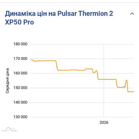
Riflescope!
Динаміка цін на Pulsar Thermion 2
XP50 Pro
 000
 000
 000
 000
 000
 000
180 000
170 000
Середня ціна
160 000
135 000
150 000
140 000
130 000
2024
2025
2028
2026
L