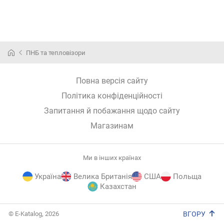
ПНБ та тепловізори
Повна версія сайту
Політика конфіденційності
Запитання й побажання щодо сайту
Магазинам
Ми в інших країнах
Україна
Велика Британія
США
Польща
Казахстан
E-
© E-Katalog, 2026
ВГОРУ
Katalog