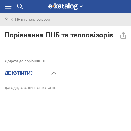
ПНБ та тепловізори
Шукали
раніше
Порівняння ПНБ та тепловізорів
Додати до порівняння
ДЕ КУПИТИ?
ДАТА ДОДАВАННЯ НА E-KATALOG