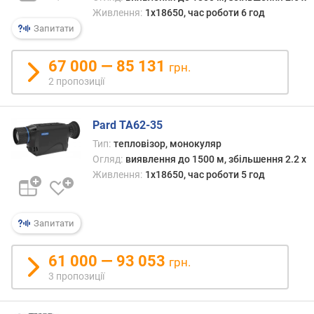
р
Живлення:
1x18650, час роботи 6 год
о
Запитати
г
и
67 000 — 85 131
х
грн.
2 пропозиції
в
і
д
Pard TA62-35
д
Тип:
тепловізор, монокуляр
о
Огляд:
виявлення до 1500 м, збільшення 2.2 x
р
Живлення:
1x18650, час роботи 5 год
о
г
и
Запитати
х
д
о
61 000 — 93 053
грн.
д
3 пропозиції
е
ш