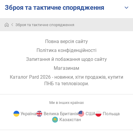
)
Зброя та тактичне спорядження
к
у
Зброя та тактичне спорядження
т
о
в
Повна версія сайту
е
п
Політика конфіденційності
о
Запитання й побажання щодо сайту
л
Магазинам
е
з
Каталог Pard 2026
- новинки, хіти продажів,
купити
о
ПНБ та тепловізори
.
р
у
(
Ми в інших країнах
°
)
Україна
Велика Британія
США
Польща
Казахстан
м
і