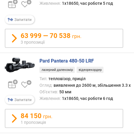
з
Живлення:
1x18650, час роботи 5 год
б
і
л
Запитати
ь
ш
63 999 — 70 538
грн.
е
3 пропозиції
н
н
я
Pard Pantera 480-50 LRF
(
x
лазерний далекомір
відеорекордер
)
Тип:
тепловізор, приціл
Огляд:
виявлення до 2600 м, збільшення 3.3 x
п
Об'єктив:
50 мм
о
Живлення:
1x18650, час роботи 6 год
Запитати
л
е
з
84 150
грн.
о
1 пропозиція
р
у