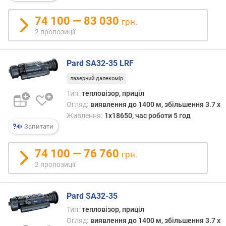
з
б
74 100 — 83 030
грн.
і
2 пропозиції
л
ь
ш
Pard SA32-35 LRF
е
н
лазерний далекомір
н
Тип:
тепловізор, приціл
я
Огляд:
виявлення до 1400 м, збільшення 3.7 x
(
Живлення:
1x18650, час роботи 5 год
x
Запитати
)
74 100 — 76 760
ц
грн.
и
2 пропозиції
ф
р
о
Pard SA32-35
в
Тип:
тепловізор, приціл
е
Огляд:
виявлення до 1400 м, збільшення 3.7 x