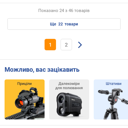
ь
н
Показано 24 з 46 товарів
а
з
ще
22
товари
д
а
т
1
2
н
і
с
т
Можливо, вас зацікавить
ь
(
л
і
н
і
й
/
м
м