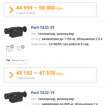
о
44 999 — 50 000
ю
грн.
д
3 пропозиції
о
д
Pard TA32-25
а
в
Тип:
тепловізор, монокуляр
а
Огляд:
виявлення до 1100 м, збільшення 2.6 x
н
Живлення:
1x18650, час роботи 5 год
н
я
Запитати
з
а
к
45 192 — 47 570
грн.
і
2 пропозиції
л
ь
к
Pard TA32-19
і
Тип:
тепловізор, монокуляр
с
Огляд:
виявлення до 800 м, збільшення 2 x