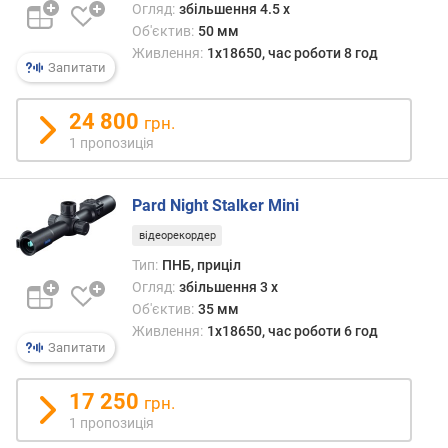
Огляд:
збільшення 4.5 x
м
Об'єктив:
50 мм
і
Живлення:
1x18650, час роботи 8 год
н
Запитати
и
к
24 800
грн.
а
д
1 пропозиція
р
і
Pard Night Stalker Mini
в
(
відеорекордер
Г
Тип:
ПНБ, приціл
ц
Огляд:
збільшення 3 x
)
Об'єктив:
35 мм
р
Живлення:
1x18650, час роботи 6 год
Запитати
о
з
д
17 250
грн.
і
1 пропозиція
л