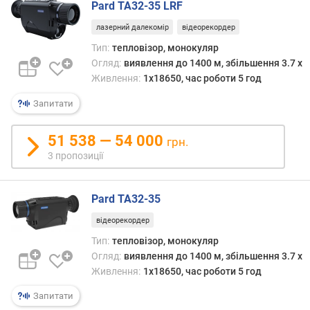
е
Pard TA32-35 LRF
в
лазерний далекомір
відеорекордер
и
х
Тип:
тепловізор, монокуляр
Огляд:
виявлення до 1400 м, збільшення 3.7 x
з
Живлення:
1x18650, час роботи 5 год
а
в
Запитати
і
д
51 538 — 54 000
грн.
г
3 пропозиції
у
к
а
Pard TA32-35
м
и
відеорекордер
Тип:
тепловізор, монокуляр
з
Огляд:
виявлення до 1400 м, збільшення 3.7 x
а
Живлення:
1x18650, час роботи 5 год
д
а
Запитати
т