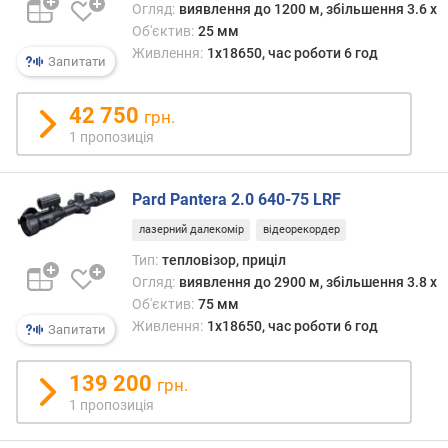
Огляд:
виявлення до 1200 м, збільшення 3.6 x
т
Об'єктив:
25 мм
и
Живлення:
1x18650, час роботи 6 год
в
Запитати
а
(
42 750
грн.
м
1 пропозиція
м
)
Pard Pantera 2.0 640-75 LRF
ф
о
лазерний далекомір
відеорекордер
к
Тип:
тепловізор, приціл
у
Огляд:
виявлення до 2900 м, збільшення 3.8 x
с
Об'єктив:
75 мм
н
Живлення:
1x18650, час роботи 6 год
Запитати
а
в
і
139 200
грн.
д
1 пропозиція
с
т