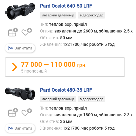
а
Pard Ocelot 640-50 LRF
н
лазерний далекомір
відеорекордер
ь
(
Тип:
тепловізор, приціл
м
Огляд:
виявлення до 2600 м, збільшення 2.5 x
м
Об'єктив:
50 мм
)
Живлення:
1x21700, час роботи 5 год
Запитати
р
о
77 000 — 110 000
грн.
з
5 пропозицій
д
і
л
Pard Ocelot 480-35 LRF
ь
н
лазерний далекомір
відеорекордер
а
Тип:
тепловізор, приціл
з
Огляд:
виявлення до 1800 м, збільшення 2.3 x
д
Об'єктив:
35 мм
а
Живлення:
1x21700, час роботи 5 год
Запитати
т