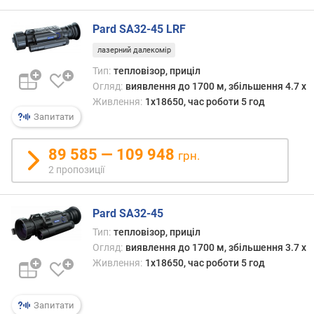
ь
в
Pard SA32-45 LRF
и
лазерний далекомір
я
в
Тип:
тепловізор, приціл
л
Огляд:
виявлення до 1700 м, збільшення 4.7 x
е
Живлення:
1x18650, час роботи 5 год
н
Запитати
н
я
89 585 — 109 948
грн.
(
2 пропозиції
м
)
Pard SA32-45
о
Тип:
тепловізор, приціл
п
т
Огляд:
виявлення до 1700 м, збільшення 3.7 x
и
Живлення:
1x18650, час роботи 5 год
ч
н
Запитати
е