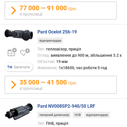
н
і
77 000 — 91 000
грн.
с
4 пропозиції
т
ь
п
Pard Ocelot 256-19
р
відеорекордер
и
й
Тип:
тепловізор, приціл
м
Огляд:
виявлення до 900 м, збільшення 3.2 x
а
Об'єктив:
19 мм
ч
Запитати
Живлення:
1x18650, час роботи 5 год
а
35 000 — 41 500
грн.
ч
4 пропозиції
а
с
т
Pard NV008SP2-940/50 LRF
о
т
лазерний далекомір
НСВ
відеорекордер
а
Тип:
ПНБ, приціл
з