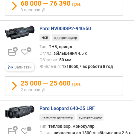
68 000 — 76 390
грн.
р
3 пропозиції
н
і
с
Pard NV008SP2-940/50
т
ю
НСВ
відеорекордер
Тип:
ПНБ, приціл
в
Огляд:
збільшення 4.5 x
і
Об'єктив:
50 мм
д
Живлення:
1x18650, час роботи 8 год
Запитати
д
е
ш
25 000 — 25 600
грн.
е
2 пропозиції
в
и
х
Pard Leopard 640-35 LRF
д
о
лазерний далекомір
відеорекордер
д
Тип:
тепловізор, монокуляр
о
Огляд:
виявлення до 1800 м, збільшення 2.6 x