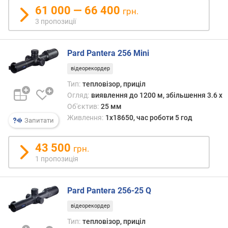
о
61 000 — 66 400
грн.
л
3 пропозиції
і
н
н
Pard Pantera 256 Mini
я
Е
відеорекордер
О
Тип:
тепловізор, приціл
П
Огляд:
виявлення до 1200 м, збільшення 3.6 x
Об'єктив:
25 мм
д
Живлення:
1x18650, час роботи 5 год
і
Запитати
а
м
43 500
грн.
е
1 пропозиція
т
р
о
Pard Pantera 256-25 Q
б
'
відеорекордер
є
Тип:
тепловізор, приціл
к