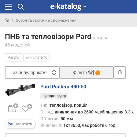
Зброя та тактичне спорядження
Шукали
раніше
ПНБ та тепловізори Pard
ціни
на
46 моделей
Pard
очистити
за популярністю
Фільтр
1
Сортувати
Pard Pantera 480-50
з
відеорекордер
а
п
Тип:
тепловізор, приціл
о
Огляд:
виявлення до 2600 м, збільшення 3.3 x
п
Об'єктив:
50 мм
у
Запитати
Живлення:
1x18650, час роботи 6 год
л
я