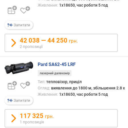
т
Живлення:
1x18650, час роботи 5 год
ю
п
р
о
Запитати
п
о
42 038 — 44 250
грн.
з
2 пропозиції
и
ц
і
Pard SA62-45 LRF
й
лазерний далекомір
Тип:
тепловізор, приціл
д
Огляд:
виявлення до 1800 м, збільшення 2.8 x
а
Живлення:
1x18650, час роботи 5 год
л
Запитати
ь
н
117 325
і
грн.
с
1 пропозиція
т