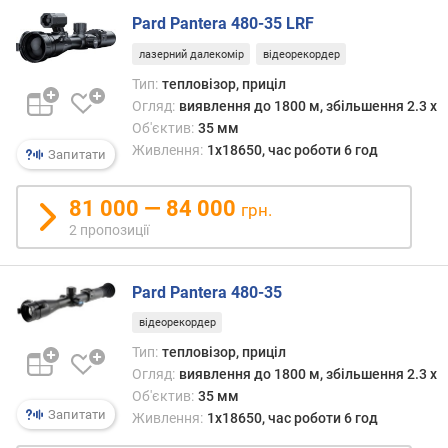
н
Pard Pantera 480-35 LRF
а
лазерний далекомір
відеорекордер
в
і
Тип:
тепловізор, приціл
д
Огляд:
виявлення до 1800 м, збільшення 2.3 x
с
Об'єктив:
35 мм
т
Живлення:
1x18650, час роботи 6 год
Запитати
а
н
і
81 000 — 84 000
грн.
1
2 пропозиції
0
0
м
Pard Pantera 480-35
(
відеорекордер
м
)
Тип:
тепловізор, приціл
Огляд:
виявлення до 1800 м, збільшення 2.3 x
п
Об'єктив:
35 мм
о
Запитати
Живлення:
1x18650, час роботи 6 год
к