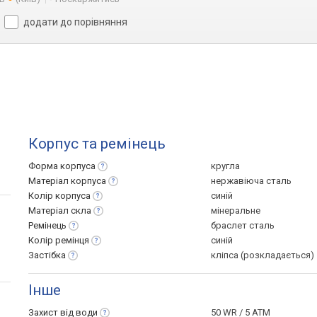
додати до порівняння
Корпус та ремінець
Форма
корпуса
кругла
Матеріал
корпуса
нержавіюча сталь
Колір
корпуса
синій
Матеріал
скла
мінеральне
Ремінець
браслет сталь
Колір
ремінця
синій
Застібка
кліпса (розкладається)
Інше
Захист від
води
50 WR / 5 ATM