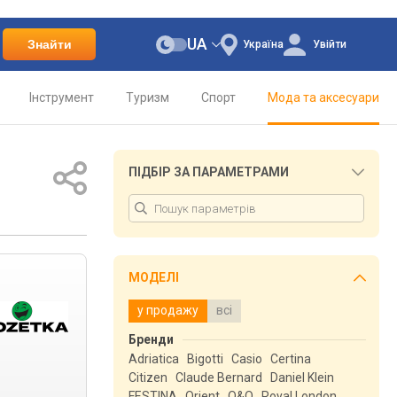
UA
Знайти
Україна
Увійти
Інструмент
Туризм
Спорт
Мода та аксесуари
ПІДБІР ЗА ПАРАМЕТРАМИ
МОДЕЛІ
у продажу
всі
Бренди
Adriatica
Bigotti
Casio
Certina
Citizen
Claude Bernard
Daniel Klein
FESTINA
Orient
Q&Q
Royal London