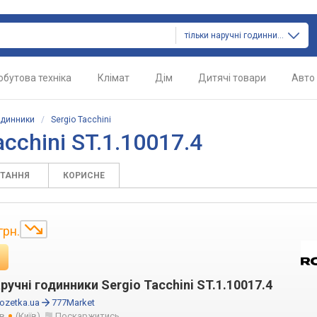
тільки наручні годинники
обутова техніка
Клімат
Дім
Дитячі товари
Авто
одинники
/
Sergio Tacchini
cchini ST.1.10017.4
ИТАННЯ
КОРИСНЕ
грн.
ручні годинники Sergio Tacchini ST.1.10017.4
ozetka.ua
777Market
ів
(Київ)
Поскаржитись