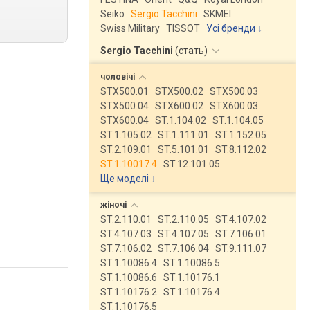
Seiko
Sergio Tacchini
SKMEI
Swiss Military
TISSOT
Усі бренди
Sergio Tacchini
(
стать
)
чоловічі
STX500.01
STX500.02
STX500.03
STX500.04
STX600.02
STX600.03
STX600.04
ST.1.104.02
ST.1.104.05
ST.1.105.02
ST.1.111.01
ST.1.152.05
ST.2.109.01
ST.5.101.01
ST.8.112.02
ST.1.10017.4
ST.12.101.05
Ще моделі
↓
жіночі
ST.2.110.01
ST.2.110.05
ST.4.107.02
ST.4.107.03
ST.4.107.05
ST.7.106.01
ST.7.106.02
ST.7.106.04
ST.9.111.07
ST.1.10086.4
ST.1.10086.5
ST.1.10086.6
ST.1.10176.1
ST.1.10176.2
ST.1.10176.4
ST.1.10176.5