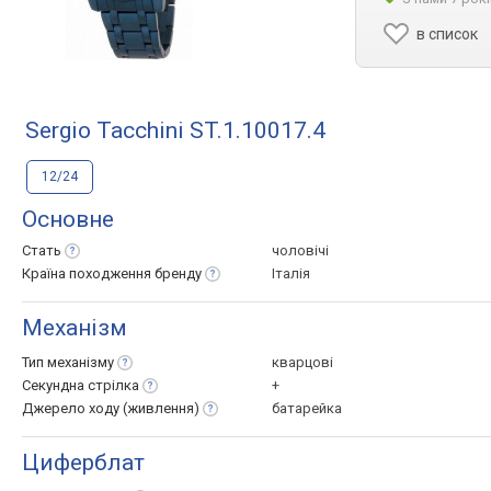
в список
Sergio Tacchini ST.1.10017.4
12/24
Основне
Стать
чоловічі
Країна походження
бренду
Італія
Механізм
Тип
механізму
кварцові
Секундна
стрілка
+
Джерело ходу
(живлення)
батарейка
Циферблат