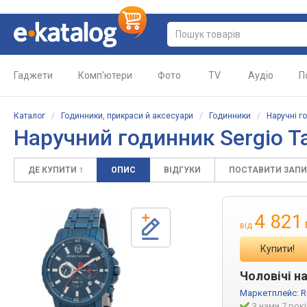
Гаджети
Комп'ютери
Фото
TV
Аудіо
П
Каталог
/
Годинники, прикраси й аксесуари
/
Годинники
/
Наручні г
Наручний годинник Sergio Ta
ДЕ КУПИТИ
ОПИС
ВІДГУКИ
ПОСТАВИТИ ЗАП
1
4 821
від
Купити!
Чоловічі на
Маркетплейс:
R
З нами 7 рок