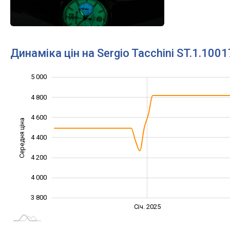
Динаміка цін на Sergio Tacchini ST.1.1001
5 000
3 400
3 600
5 200
4 800
4 600
Середня ціна
4 400
3 800
4 200
4 000
3 800
Січ. 2027
Лип.
Січ. 2025
L