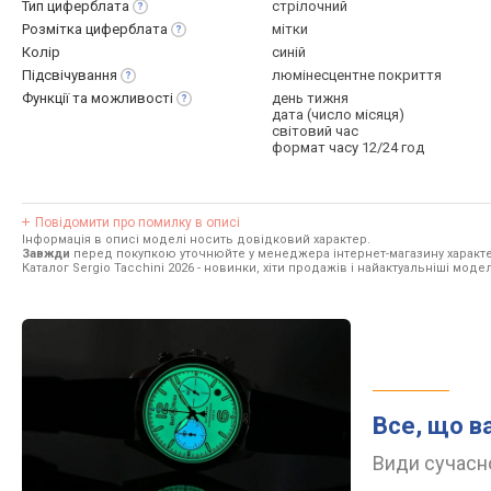
Тип
циферблата
стрілочний
Розмітка
циферблата
мітки
Колір
синій
Підсвічування
люмінесцентне покриття
Функції та
можливості
день тижня
дата (число місяця)
світовий час
формат часу 12/24 год
Повідомити про помилку в описі
Інформація в описі моделі носить довідковий характер.
Завжди
перед покупкою уточнюйте у менеджера інтернет-магазину характе
Каталог Sergio Tacchini 2026
- новинки, хіти продажів і найактуальніші моделі
Все, що в
Види сучасно