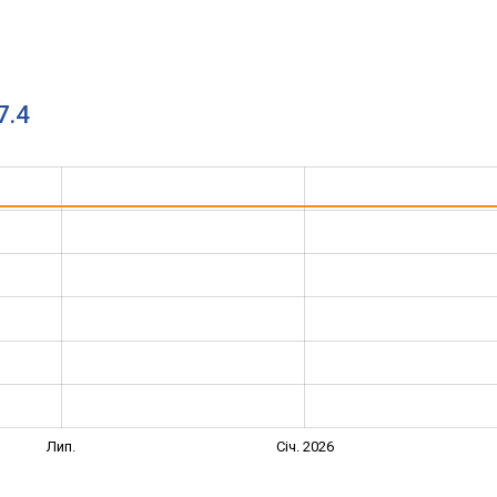
7.4
Лип.
Січ. 2026