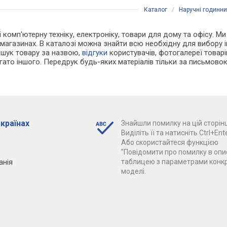
Каталог
/
Наручні годинн
і комп'ютерну техніку, електроніку, товари для дому та офісу. Ми
т-магазинах. В каталозі можна знайти всю необхідну для вибору
ошук товару за назвою,
відгуки
користувачів, фотогалереї товарів,
агато іншого. Передрук будь-яких матеріалів тільки за письмово
 країнах
Знайшли помилку на цій сторінц
Виділіть її та натисніть Ctrl+Ente
Або скористайтеся функцією
"Повідомити про помилку в опис
анія
таблицею з параметрами конк
моделі.