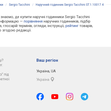
ики
/
Sergio Tacchini
/
Наручний годинник Sergio Tacchini ST.1.10017.4
 знаємо, де купити наручні годинники Sergio Tacchini
 інформацію —
порівняння
наручних годинників, підбір
 глосарій термінів, огляди, інструкції,
рейтинг
товарів,
ю згодою редакції.
Ваш регіон
і?
r.
Україна
,
UA
і" під
ретної
Україна