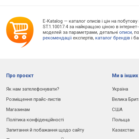
E-Katalog
— каталог описів і цін на побутову 
ST.1.10017.4 за найкращою ціною в інтерне
моделей за параметрами, детальні
описи
, п
рекомендації
експертів,
каталог брендів
і б
Про проєкт
Ми в інших
Як нам зателефонувати?
Україна
Розміщення прайс-листів
Велика Брит
Магазинам
США
Політика конфіденційності
Польща
Запитання й побажання щодо сайту
Казахстан