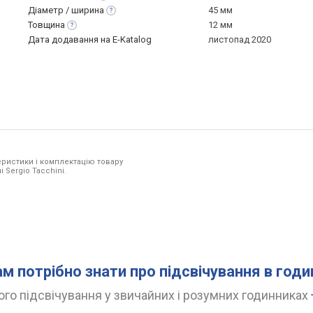
Діаметр /
ширина
45 мм
Товщина
12 мм
Дата додавання на E-Katalog
листопад 2020
ристики і комплектацію товару
 Sergio Tacchini.
ам потрібно знати про підсвічування в год
го підсвічування у звичайних і розумних годинниках