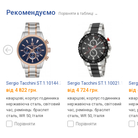
Рекомендуємо
Порівняти в таблиці
→
Sergio Tacchini ST.1.10144.2
Sergio Tacchini ST.1.10021.1
Serg
від 4 822 грн.
від 4 724 грн.
від 
кварцові, корпус годинника
кварцові, корпус годинника
квар
нержавіюча сталь, світовий
нержавіюча сталь, світовий
нерж
час, ремінець: браслет
час, ремінець: браслет
час,
сталь, WR 50, Італія
сталь, WR 50, Італія
сталь
порівняти
порівняти