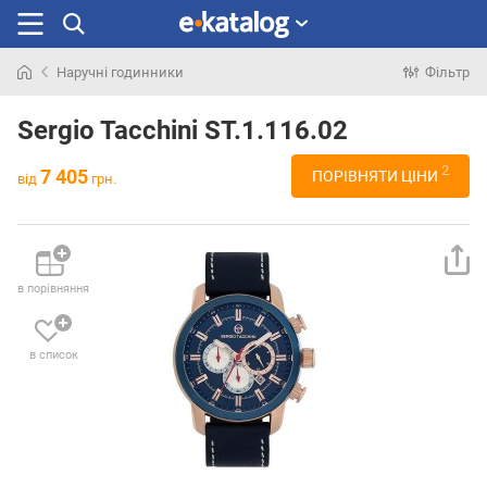
Наручні годинники
Фільтр
Шукали
раніше
Sergio Tacchini ST.1.116.02
2
7 405
ПОРІВНЯТИ ЦІНИ
від
грн.
в порівняння
в список