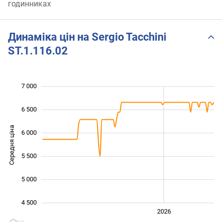
годинниках
Динаміка цін на Sergio Tacchini
ST.1.116.02
7 000
 500
 000
 500
6 500
Середня ціна
6 000
4 500
5 500
5 000
4 500
2024
2025
2028
2026
L