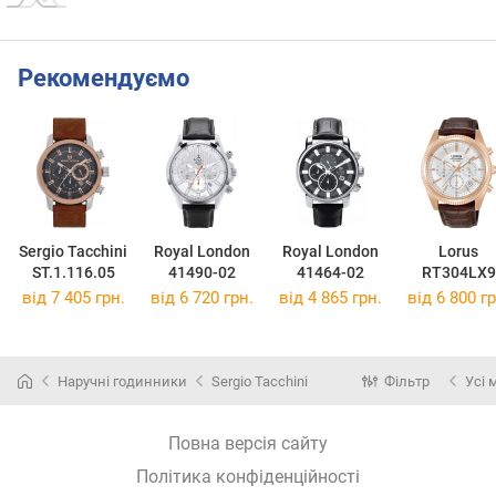
Рекомендуємо
Sergio Tacchini
Royal London
Royal London
Lorus
ST.1.116.05
41490-02
41464-02
RT304LX9
від 7 405 грн.
від 6 720 грн.
від 4 865 грн.
від 6 800 гр
Наручні годинники
Sergio Tacchini
Фільтр
Усі 
Повна версія сайту
Політика конфіденційності