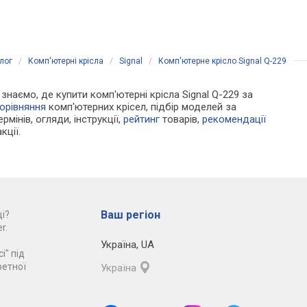
лог
/
Комп'ютерні крісла
/
Signal
/
Комп'ютерне крісло Signal Q-229
 знаємо, де купити комп'ютерні крісла Signal Q-229 за
орівняння
комп'ютерних крісел, підбір моделей за
рмінів, огляди, інструкції,
рейтинг
товарів,
рекомендації
кції.
Ваш регіон
і?
r.
Україна
,
UA
і" під
ретної
Україна