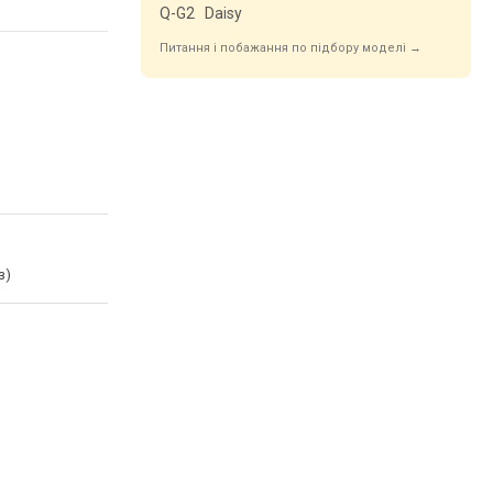
Q-G2
Daisy
Питання і побажання по підбору моделі →
з)