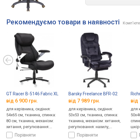
Рекомендуємо товари в наявності
Комп'ютер
GT Racer B-5146 Fabric XL
Barsky Freelance BFR-02
Rich
від 6 900 грн.
від 7 989 грн.
від 
для керівника, сидіння:
для керівника, сидіння:
для 
54x65 см, тканина, спинка:
53x53 см, тканина, спинка:
50x4
80 см, тканина, механізм:
тканина, механізм: хитання,
спинк
хитання, регулювання:
регулювання: нахилу,
шкір
висоти, жорсткості
висоти, жорсткості
регу
порівняти
порівняти
жорс