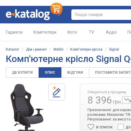
Гаджети
Комп'ютери
Фото
TV
Аудіо
П
Каталог
/
Дім і ремонт
/
Меблі
/
Комп'ютерні крісла
/
Signal
Комп'ютерне крісло Signal Q
ДЕ КУПИТИ
ОПИС
ВІДГУКИ
ПОСТАВИТИ ЗАПИ
Очікується у продажу
8 396
грн.
Призначення: для керівн
роликами; Механізм: Tilt
Регулювання: за висото
в список
до