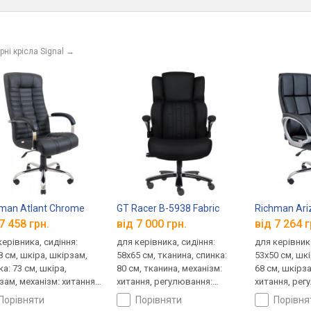
ні крісла Signal
→
man Atlant Chrome
GT Racer B-5938 Fabric
Richman Ar
7 458 грн.
від 7 000 грн.
від 7 264 г
керівника, сидіння:
для керівника, сидіння:
для керівника
8 см, шкіра, шкірзам,
58x65 см, тканина, спинка:
53x50 см, шк
а: 73 см, шкіра,
80 см, тканина, механізм:
68 см, шкірза
зам, механізм: хитання,
хитання, регулювання:
хитання, рег
лювання: висоти,
висоти, жорсткості
висоти, жор
порівняти
порівняти
порівн
ткості