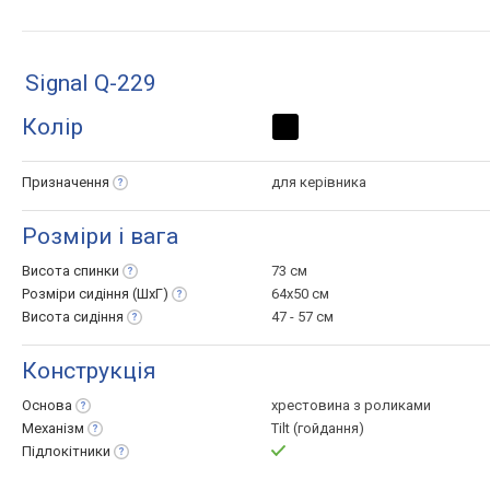
Signal Q-229
Колір
Призначення
для керівника
Розміри і вага
Висота
спинки
73 см
Розміри сидіння
(ШхГ)
64x50 см
Висота
сидіння
47 - 57 см
Конструкція
Основа
хрестовина з роликами
Механізм
Tilt (гойдання)
Підлокітники