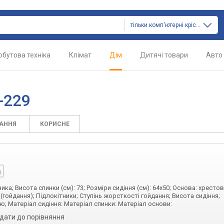
тільки комп'ютерні крісла
обутова техніка
Клімат
Дім
Дитячі товари
Авто
-229
ТАННЯ
КОРИСНЕ
ика; Висота спинки (см): 73; Розміри сидіння (см): 64x50; Основа: хрестов
 (гойдання); Підлокітники; Ступінь жорсткості гойдання; Висота сидіння;
ю; Матеріал сидіння: Матеріал спинки: Матеріал основи:
дати до порівняння