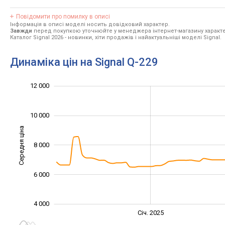
Повідомити про помилку в описі
Інформація в описі моделі носить довідковий характер.
Завжди
перед покупкою уточнюйте у менеджера інтернет-магазину характе
Каталог Signal 2026
- новинки, хіти продажів і найактуальніші моделі Signal.
Динаміка цін на Signal Q-229
14 000
2 000
3 000
5 000
7 000
0
12 000
10 000
Середня ціна
8 000
10 000
6 000
4 000
Січ. 2027
Жовт.
Жовт.
Лип.
Квіт.
Квіт.
Січ. 2025
L