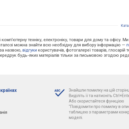
Ката
і комп'ютерну техніку, електроніку, товари для дому та офісу. Ми
каталозі можна знайти всю необхідну для вибору інформацію —
п
 за назвою,
відгуки
користувачів, фотогалереї товарів, глосарій те
Передрук будь-яких матеріалів тільки за письмовою згодою реда
 країнах
Знайшли помилку на цій сторінц
Виділіть її та натисніть Ctrl+Ente
Або скористайтеся функцією
"Повідомити про помилку в опис
анія
таблицею з параметрами конк
моделі.