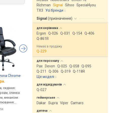
Richman
Signal
Sihoo
Special4you
ТX3
Усі бренди
Signal
(
призначення
)
для
керівника
Ergon
Q-026
Q-031
Q-154
Q-406
Q-861R
Немає в продажу
Q-229
для
персоналу
Pax
Devon
Q-025
Q-058
Q-095
Q-211
Q-306
Q-319
Q-118R
izona Chrome
Nowy Styl Forsage
Nowy Styl Germes Ex
Ще моделі
↓
рн.
від 8 490 грн.
від 8 290 грн.
для
відвідувачів
, сидіння:
для керівника, сидіння:
для керівника, сидінн
Q-027
ірзам, спинка:
51x49 см, шкіра, шкірзам,
52x44 см, шкіра, спин
м, механізм:
спинка: 69.5 см, шкіра,
71 см, шкіра, механіз
геймерське
улювання:
шкірзам, механізм: хитання,
хитання, регулюванн
Dakar
Supra
Viper
Camaro
сткості
регулювання: висоти,
висоти, жорсткості
яти
порівняти
порівняти
дитяче
жорсткості