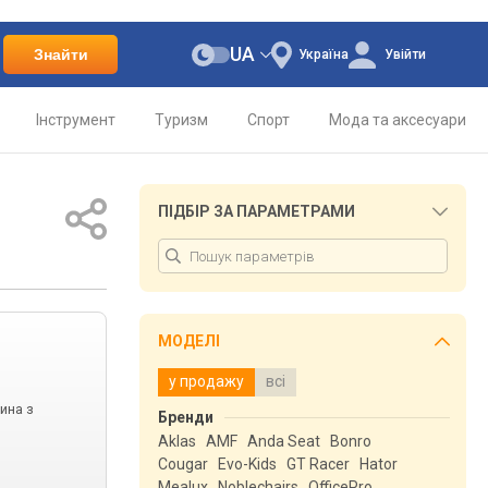
UA
Знайти
Україна
Увійти
Інструмент
Туризм
Спорт
Мода та аксесуари
ПІДБІР ЗА ПАРАМЕТРАМИ
МОДЕЛІ
у продажу
всі
ина з
Бренди
Aklas
AMF
Anda Seat
Bonro
Cougar
Evo-Kids
GT Racer
Hator
Mealux
Noblechairs
OfficePro