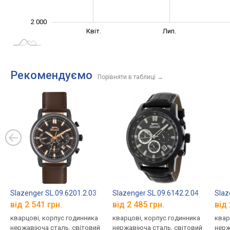
2 000
Січ. 2025
Жовт.
Квіт.
Лип.
L
Рекомендуємо
Порівняти в таблиці
→
Slazenger SL.09.6201.2.03
Slazenger SL.09.6142.2.04
Slaz
від 2 541 грн.
від 2 485 грн.
від 
кварцові, корпус годинника
кварцові, корпус годинника
квар
нержавіюча сталь, світовий
нержавіюча сталь, світовий
нерж