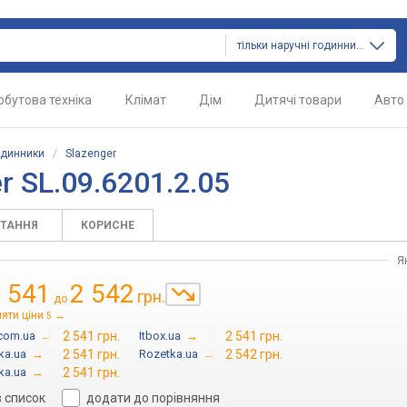
тільки наручні годинники
обутова техніка
Клімат
Дім
Дитячі товари
Авто
одинники
/
Slazenger
 SL.09.6201.2.05
ИТАННЯ
КОРИСНЕ
Я
 541
2 542
грн.
до
яти ціни
→
5
.com.ua
→
2 541 грн.
Itbox.ua
→
2 541 грн.
ka.ua
→
2 541 грн.
Rozetka.ua
→
2 542 грн.
ka.ua
→
2 541 грн.
в список
додати до порівняння