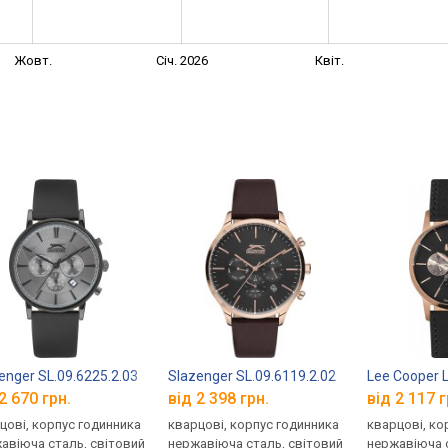
Жовт.
Січ. 2026
Квіт.
enger SL.09.6225.2.03
Slazenger SL.09.6119.2.02
Lee Cooper 
2 670 грн.
від 2 398 грн.
від 2 117 г
цові, корпус годинника
кварцові, корпус годинника
кварцові, ко
авіюча сталь, світовий
нержавіюча сталь, світовий
нержавіюча с