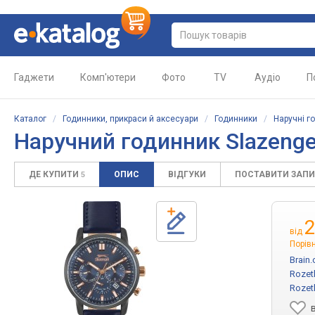
Гаджети
Комп'ютери
Фото
TV
Аудіо
П
Каталог
/
Годинники, прикраси й аксесуари
/
Годинники
/
Наручні г
Наручний годинник Slazenger
ДЕ КУПИТИ
ОПИС
ВІДГУКИ
ПОСТАВИТИ ЗАП
5
2
від
Порівн
Brain
Rozet
Rozet