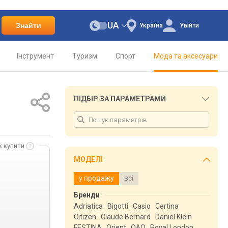
UA
Знайти
Україна
Увійти
Інструмент
Туризм
Спорт
Мода та аксесуари
ПІДБІР ЗА ПАРАМЕТРАМИ
к купити
МОДЕЛІ
у продажу
всі
Бренди
Adriatica
Bigotti
Casio
Certina
Citizen
Claude Bernard
Daniel Klein
FESTINA
Orient
Q&Q
Royal London