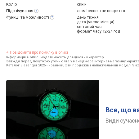
Колір
синій
Підсвічування
люмінесцентне покриття
Функції та
можливості
день тижня
дата (число місяця)
світовий час
формат часу 12/24 год
Повідомити про помилку в описі
Інформація в описі моделі носить довідковий характер.
Завжди
перед покупкою уточнюйте у менеджера інтернет-магазину характе
Каталог Slazenger 2026
- новинки, хіти продажів і найактуальніші моделі Slaz
Все, що в
Види сучасно