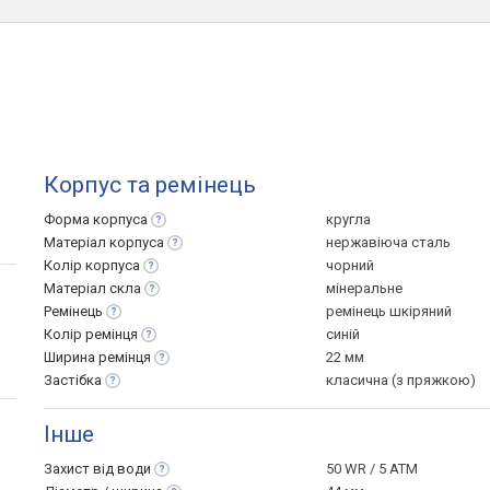
Корпус та ремінець
Форма
корпуса
кругла
Матеріал
корпуса
нержавіюча сталь
Колір
корпуса
чорний
Матеріал
скла
мінеральне
Ремінець
ремінець шкіряний
Колір
ремінця
синій
Ширина
ремінця
22 мм
Застібка
класична (з пряжкою)
Інше
Захист від
води
50 WR / 5 ATM