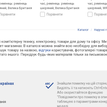
 ремінець: ремінець
час, ремінець: ремінець
час, ремінец
яний, Велика Британія
шкіряний, Велика Британія
шкіряний, WR
Британія
порівняти
порівняти
порівн
Каталог
/
Наручні 
 і комп'ютерну техніку, електроніку, товари для дому та офісу. М
рнет-магазинах. В каталозі можна знайти всю необхідну для виб
ошук товару за назвою,
відгуки
користувачів, фотогалереї товарів,
агато іншого. Передрук будь-яких матеріалів тільки за письмово
 країнах
Знайшли помилку на цій сторінц
Виділіть її та натисніть Ctrl+Ente
Або скористайтеся функцією
"Повідомити про помилку в опис
анія
таблицею з параметрами конк
моделі.