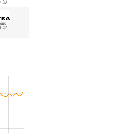
et
ць:
SHOP