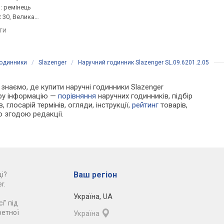
ь: ремінець
ремінець шкіряний, WR 30,
час, ремінець: реміне
 30, Велика
Велика Британія
шкіряний, WR 30, СШ
яти
порівняти
порівняти
годинники
/
Slazenger
/
Наручний годинник Slazenger SL.09.6201.2.05
и знаємо, де купити наручні годинники Slazenger
ору інформацію —
порівняння
наручних годинників, підбір
 глосарій термінів, огляди, інструкції,
рейтинг
товарів,
ю згодою редакції.
Ваш регіон
і?
r.
Україна
,
UA
і" під
ретної
Україна