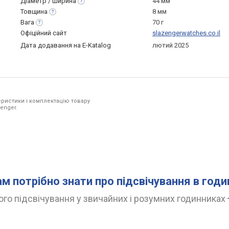
Діаметр /
ширина
44 мм
Товщина
8 мм
Вага
70 г
Офіційний сайт
slazengerwatches.co.il
Дата додавання на E-Katalog
лютий 2025
ристики і комплектацію товару
enger.
ам потрібно знати про підсвічування в год
го підсвічування у звичайних і розумних годинниках