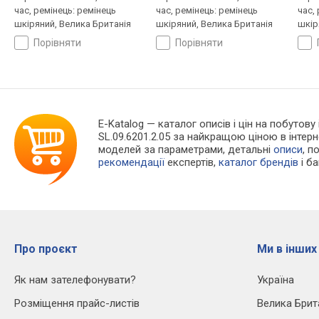
час, ремінець: ремінець
час, ремінець: ремінець
час,
шкіряний, Велика Британія
шкіряний, Велика Британія
шкір
порівняти
порівняти
E-Katalog
— каталог описів і цін на побутову
SL.09.6201.2.05 за найкращою ціною в інте
моделей за параметрами, детальні
описи
, п
рекомендації
експертів,
каталог брендів
і б
Про проєкт
Ми в інших
Як нам зателефонувати?
Україна
Розміщення прайс-листів
Велика Брит