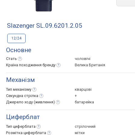
Slazenger SL.09.6201.2.05
12/24
Основне
Стать
чоловічі
Країна походження
бренду
Велика Британія
Механізм
Тип
механізму
кварцові
Секундна
стрілка
+
Джерело ходу
(живлення)
батарейка
Циферблат
Тип
циферблата
стрілочний
Розмітка
циферблата
мітки