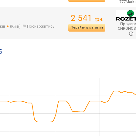
777Mark
2 541
грн.
Продаве
ків
(Київ)
Поскаржитись
Перейти в магазин
CHRONO
5