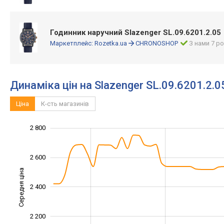
Годинник наручний Slazenger SL.09.6201.2.05
Маркетплейс:
Rozetka.ua
CHRONOSHOP
З нами 7 ро
Динаміка цін на Slazenger SL.09.6201.2.0
Ціна
К-сть магазинів
2 800
1 800
1 900
2 100
2 300
2 500
3 000
1 600
2 600
Середня ціна
2 400
2 000
2 200