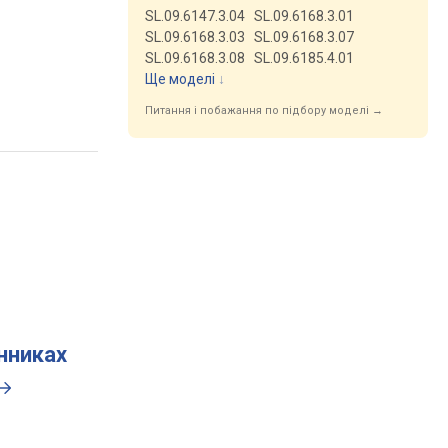
SL.09.6147.3.04
SL.09.6168.3.01
SL.09.6168.3.03
SL.09.6168.3.07
SL.09.6168.3.08
SL.09.6185.4.01
Ще моделі
↓
Питання і побажання по підбору моделі →
инниках