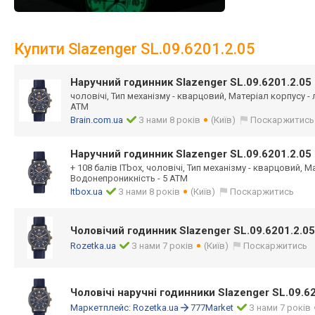
Купити Slazenger SL.09.6201.2.05
Наручний годинник Slazenger SL.09.6201.2.05
чоловічі, Тип механізму - кварцовий, Матеріал корпусу -
ATM
Brain.com.ua
З нами 8 років
(Київ)
Поскаржитись
Наручний годинник Slazenger SL.09.6201.2.05
+ 108 балів ITbox, чоловічі, Тип механізму - кварцовий, М
Водонепроникність - 5 ATM
Itbox.ua
З нами 8 років
(Київ)
Поскаржитись
Чоловічий годинник Slazenger SL.09.6201.2.05
Rozetka.ua
З нами 7 років
(Київ)
Поскаржитись
Чоловічі наручні годинники Slazenger SL.09.6
Маркетплейс:
Rozetka.ua
777Market
З нами 7 років