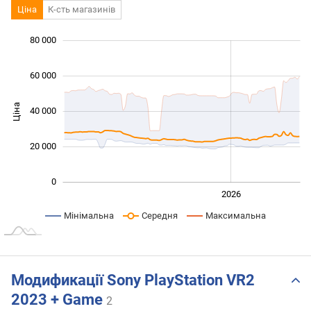
Ціна
К-сть магазинів
 000
 000
 000
 000
 000
 000
80 000
60 000
Ціна
40 000
10 000
20 000
0
2024
2025
2028
2026
L
Мінімальна
Середня
Максимальна
Модификації Sony PlayStation VR2
2023 + Game
2