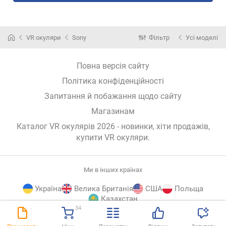
VR окуляри
Sony
Фільтр
Усі моделі
Повна версія сайту
Політика конфіденційності
Запитання й побажання щодо сайту
Магазинам
Каталог VR окулярів 2026 - новинки, хіти продажів,
купити VR окуляри
.
Ми в інших країнах
Україна
Велика Британія
США
Польща
Казахстан
34
E-