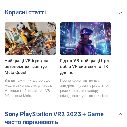
Корисні статті
Найкращі VR-ігри для
Гід по VR: найкращі ігри,
автономних гарнітур
вибір VR-системи та ПК
Meta Quest
для неї
Від динамічних шутерів до
Повне керівництво для
медитативних симуляторів
занурення у світ віртуальної
— тільки найцікавіше з VR-
реальності: від вибору
бібліотеки Meta.
обладнання до топових ігор
Sony PlayStation VR2 2023 + Game
часто порівнюють