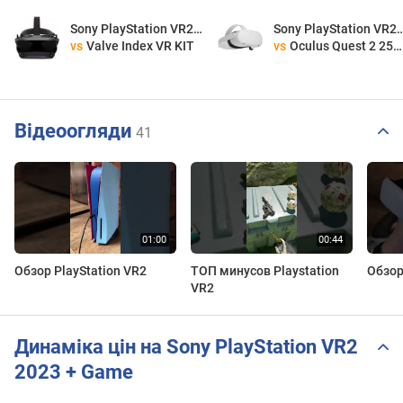
Sony PlayStation VR2 2023 + Game
Sony PlayStation VR2 2
vs
Valve Index VR KIT
vs
Oculus Quest 2 256 GB
Відеоогляди
41
Обзор PlayStation VR2
ТОП минусов Playstation
Обзор
VR2
Динаміка цін на Sony PlayStation VR2
2023 + Game