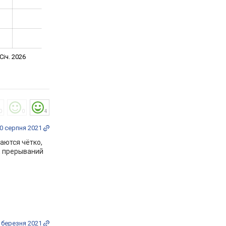
Січ. 2026
0
0
4
0 серпня 2021
аются чётко,
, прерываний
 березня 2021