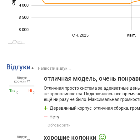
4 000
3 500
3 000
Жовт.
Квіт.
Січ. 2025
Квіт.
L
Відгуки
→
4
Написати відгук
отличная модель, очень понрав
Відгук
корисний?
Отличная просто система за адекватные деньг
Так
Ні
0
0
не проваливаются. Подключаюсь всё время че
ещё ни разу не было. Максимальная громкость
Деревянный корпус, отличная сборка, гром
Нету
Обговорити
хорошие колонки
Відгук