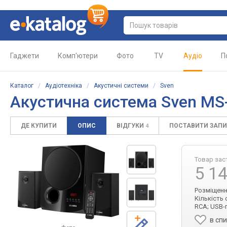
Гаджети
Комп'ютери
Фото
TV
Аудіо
П
Каталог
/
Аудіотехніка
/
Акустичні системи
/
Sven
Акустична система Sven MS
ДЕ КУПИТИ
ОПИС
ВІДГУКИ
ПОСТАВИТИ ЗАП
4
Товар зас
5 1
Розміщення
Кількість 
RCA; USB-
в сп