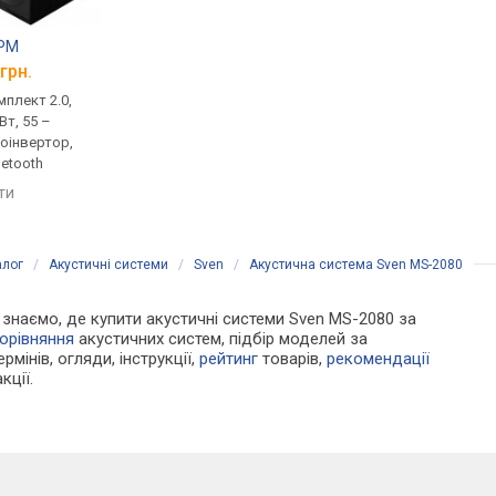
0PM
JBL 4329P
HECO Victa Prime 2
грн.
від 111 499 грн.
від 9 029 грн.
плект 2.0,
моніторна, комплект 2.0,
домашня, комплект 2
Вт, 55 –
активна, 600 Вт, 28 –
пасивна, 130 Вт, 8 Ом,
зоінвертор,
25000 Гц, фазоінвертор,
40000 Гц, фазоінверт
uetooth
USB-порт, Bluetooth, aptX
порівняти
яти
порівняти
алог
/
Акустичні системи
/
Sven
/
Акустична система Sven MS-2080
Ми знаємо, де купити акустичні системи Sven MS-2080 за
орівняння
акустичних систем, підбір моделей за
рмінів, огляди, інструкції,
рейтинг
товарів,
рекомендації
кції.