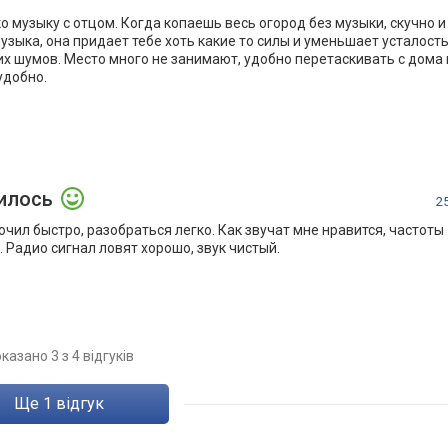
 музыку с отцом. Когда копаешь весь огород без музыки, скучно и
музыка, она придает тебе хоть какие то силы и уменьшает усталость,
их шумов. Место много не занимают, удобно перетаскивать с дома 
удобно.
илось
2
чил быстро, разобраться легко. Как звучат мне нравится, частоты
 Радио сигнал ловят хорошо, звук чистый.
казано 3 з 4 відгуків
ще
1
відгук