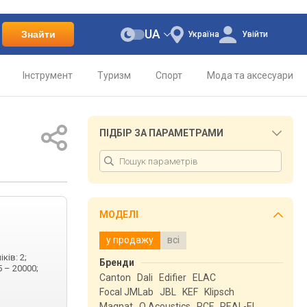
UA
Знайти
Україна
Увійти
Інструмент
Туризм
Спорт
Мода та аксесуари
ПІДБІР ЗА ПАРАМЕТРАМИ
МОДЕЛІ
у продажу
всі
ків: 2;
Бренди
5 – 20000;
Canton
Dali
Edifier
ELAC
Focal JMLab
JBL
KEF
Klipsch
Magnat
Q Acoustics
RCF
REAL-EL