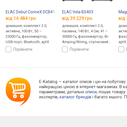
ELAC Debut ConneX DCB41
ELAC Vela BS403
Magn
від 16 484 грн.
від 39 229 грн.
від 
домашня, комплект 2.0,
домашня, комплект 2.0,
дома
активна, 100 Вт, 50 –
пасивна, 140 Вт, 4 Ом, 41 –
актив
25000 Гц, фазоінвертор,
50000 Гц, фазоінвертор, Bi-
фазо
USB-порт, Bluetooth, aptX
Amping/Wiring, стрічковий
aptX
випромінювач
порівняти
порівняти
E-Katalog
— каталог описів і цін на побутову
найкращою ціною в інтернет-магазинах. В 
параметрами, детальні
описи
, пошук товару
експертів,
каталог брендів
і багато іншого. 