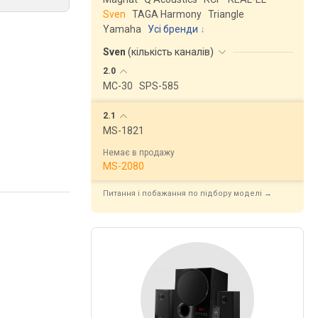
Sven
TAGA Harmony
Triangle
Yamaha
Усі бренди
Sven
(
кількість каналів
)
2.0
MC-30
SPS-585
2.1
MS-1821
Немає в продажу
MS-2080
Питання і побажання по підбору моделі →