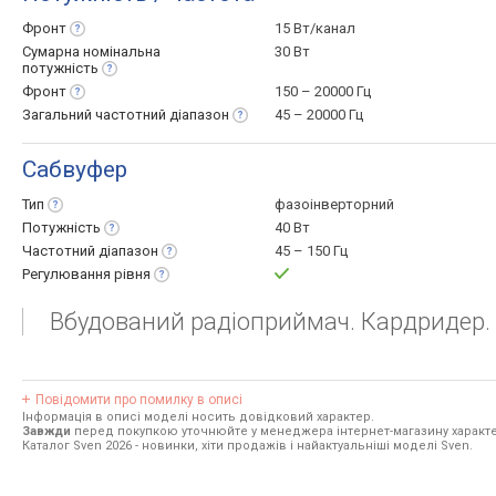
Фронт
15 Вт/канал
Сумарна номінальна
30 Вт
потужність
Фронт
150 – 20000 Гц
Загальний частотний
діапазон
45 – 20000 Гц
Сабвуфер
Тип
фазоінверторний
Потужність
40 Вт
Частотний
діапазон
45 – 150 Гц
Регулювання
рівня
Вбудований радіоприймач. Кардридер.
Повідомити про помилку в описі
Інформація в описі моделі носить довідковий характер.
Завжди
перед покупкою уточнюйте у менеджера інтернет-магазину характе
Каталог Sven 2026
- новинки, хіти продажів і найактуальніші моделі Sven.