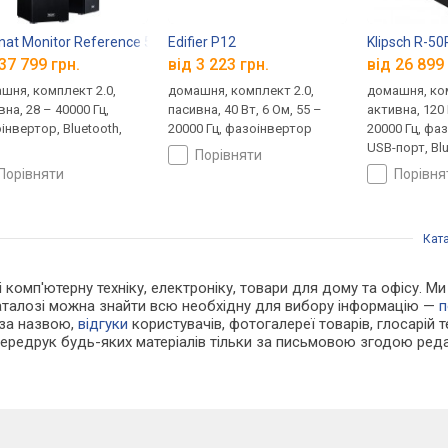
at Monitor Reference 5A
Edifier P12
Klipsch R-5
37 799 грн.
від 3 223 грн.
від 26 899 
шня, комплект 2.0,
домашня, комплект 2.0,
домашня, ком
на, 28 – 40000 Гц,
пасивна, 40 Вт, 6 Ом, 55 –
активна, 120 
інвертор, Bluetooth,
20000 Гц, фазоінвертор
20000 Гц, фа
USB-порт, Bl
порівняти
порівняти
порівн
Кат
 і комп'ютерну техніку, електроніку, товари для дому та офісу. 
каталозі можна знайти всю необхідну для вибору інформацію —
п
 за назвою,
відгуки
користувачів, фотогалереї товарів, глосарій те
Передрук будь-яких матеріалів тільки за письмовою згодою реда