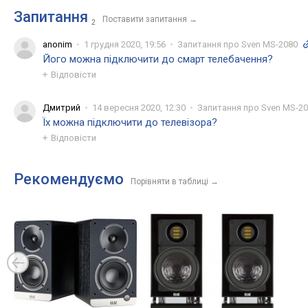
Запитання
Поставити запитання
→
2
anonim
1 грудня 2020, 19:56
Запитання про Sven MS-2080
Його можна підключити до смарт телебачення?
Відповісти
Дмитрий
14 вересня 2020, 12:30
Запитання про Sven MS-2
Їх можна підключити до телевізора?
Відповісти
Рекомендуємо
Порівняти в таблиці
→