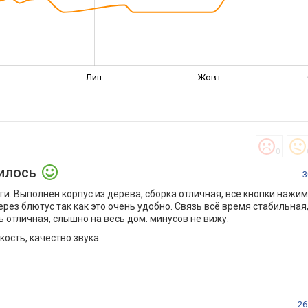
Лип.
Жовт.
0
илось
3
и. Выполнен корпус из дерева, сборка отличная, все кнопки нажим
рез блютус так как это очень удобно. Связь всё время стабильная
 отличная, слышно на весь дом. минусов не вижу.
кость, качество звука
26