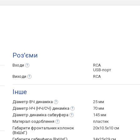
Роз'єми
Входи
RCA
USB-порт
Виходи
RCA
Інше
Діаметр ВЧ
динаміка
25 мм
Діаметр НЧ (НЧ/СЧ)
динаміка
70 мм
Діаметр динаміка
сабвуфера
145 мм
Матеріал
оздоблення
пластик
Габарити фронтальних колонок
20x10.5x10 см
(ВхШхГ)
Габарити сабвуфера (ВхШхГ)
34x25x29 см