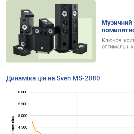
Музичний 
помилити
Ключові крит
оптимальні к
Динаміка цін на Sven MS-2080
6 000
2 000
2 500
6 500
5 500
5 000
Середня ціна
4 500
3 000