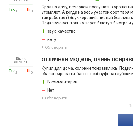
корисний?
Брал на дачу, вечерком послушать хорошенько
Так
Ні
1
0
утомляет. А когда на весь участок орет твоя 
так работает) Звук хороший, чистый без лишн
Подключаюсь только через блютус, быстро и 
звук, качество
нету
Обговорити
отличная модель, очень понрав
Відгук
корисний?
Купил для дома, колонки понравились. Подклю
Так
Ні
2
0
сбалансированы, басы от сабвуфера глубокие.
В комментарии
Нет
Обговорити
По