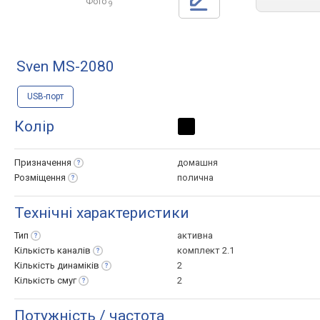
Фото
9
Sven MS-2080
USB-порт
Колір
Призначення
домашня
Розміщення
полична
Технічні характеристики
Тип
активна
Кількість
каналів
комплект 2.1
Кількість
динаміків
2
Кількість
смуг
2
Потужність / частота