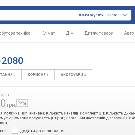
тільки акустичні системи
обутова техніка
Клімат
Дім
Дитячі товари
Авто
-2080
ИТАННЯ
КОРИСНЕ
АКСЕСУАРИ
2
1
3
тарів
40
грн.
: полична; Тип: активна; Кількість каналів: комплект 2.1; Кількість динамі
смуг: 2; Сумарна потужність (Вт): 30; Загальний частотний діапазон (Гц): 4
порт;
исок
додати до порівняння