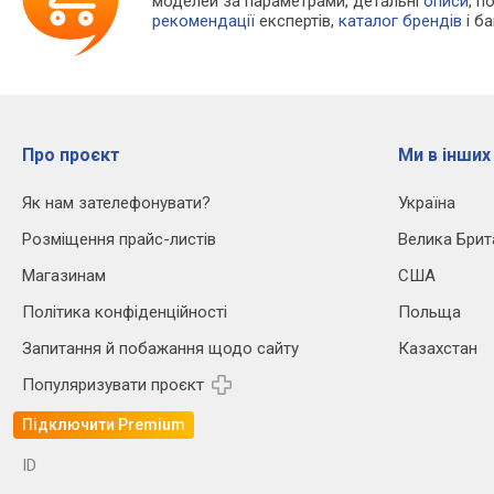
моделей за параметрами, детальні
описи
, п
рекомендації
експертів,
каталог брендів
і б
Про проєкт
Ми в інших
Як нам зателефонувати?
Україна
Розміщення прайс-листів
Велика Брит
Магазинам
США
Політика конфіденційності
Польща
Запитання й побажання щодо сайту
Казахстан
Популяризувати проєкт
Підключити Premium
ID