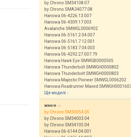
by Chrono SM34108.07
by Chrono SMA34077.08
Hanowa 06-4226.13.007
Hanowa 06-4309.17.003
Avalanche SMWGL0006902
Hanowa 06-5161.2.04.007
Hanowa 06-5161.7.12.001
Hanowa 06-5183.7.04.003
Hanowa 06-4292.27.007.79
Hanowa Hawk Eye SMWGB0000505
Hanowa Thunderbolt SMWGH0000802
Hanowa Thunderbolt SMWGH0000803
Hanowa Majestic Pioneer SMWGL0006202
Hanowa Roadrunner Maxed SMWGH0001603
Ще моделі
↓
жіночі
by Chrono SM30054.05
by Chrono SM34003.04
by Chrono SM34105.04
Hanowa 06-6144.04.001