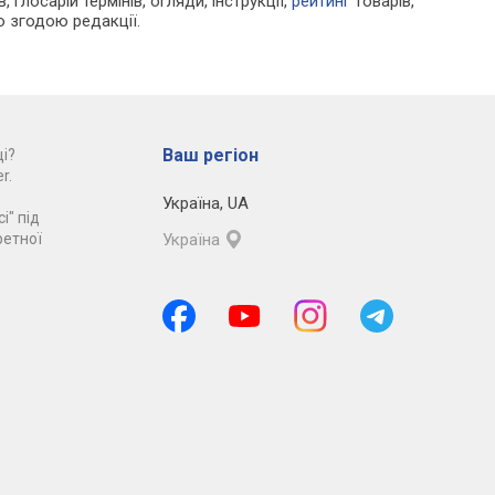
 глосарій термінів, огляди, інструкції,
рейтинг
товарів,
ю згодою редакції.
Ваш регіон
і?
r.
Україна
,
UA
і" під
ретної
Україна