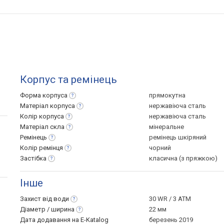
Корпус та ремінець
Форма
корпуса
прямокутна
Матеріал
корпуса
нержавіюча сталь
Колір
корпуса
нержавіюча сталь
Матеріал
скла
мінеральне
Ремінець
ремінець шкіряний
Колір
ремінця
чорний
Застібка
класична (з пряжкою)
Інше
Захист від
води
30 WR / 3 ATM
Діаметр /
ширина
22 мм
Дата додавання на E-Katalog
березень 2019