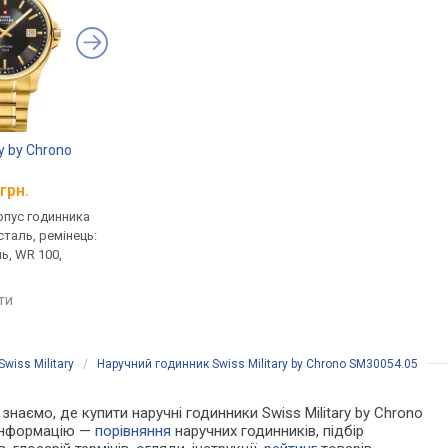
ry by Chrono
Swiss Military by Chrono
Swiss Military by Ch
SM34039.06
SM30200.01
грн.
від 9 492 грн.
від 14 690 грн.
рпус годинника
кварцові, корпус годинника
кварцові, корпус го
таль, ремінець:
нержавіюча сталь, ремінець:
нержавіюча сталь, р
ь, WR 100,
ремінець шкіряний, WR 100,
браслет сталь, WR 10
Швейцарія
Швейцарія
яти
порівняти
порівняти
Swiss Military
/
Наручний годинник Swiss Military by Chrono SM30054.05
 знаємо, де купити наручні годинники Swiss Military by Chrono
 інформацію —
порівняння
наручних годинників, підбір