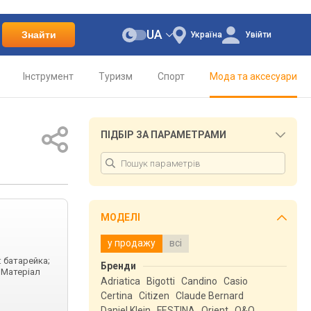
UA
Знайти
Україна
Увійти
Інструмент
Туризм
Спорт
Мода та аксесуари
ПІДБІР ЗА ПАРАМЕТРАМИ
МОДЕЛІ
у продажу
всі
: батарейка;
Бренди
 Матеріал
Adriatica
Bigotti
Candino
Casio
Certina
Citizen
Claude Bernard
Daniel Klein
FESTINA
Orient
Q&Q