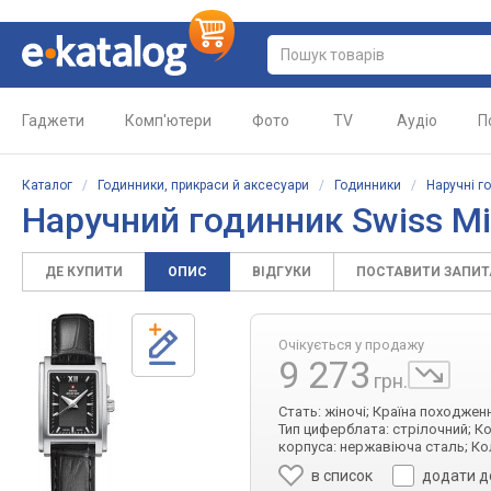
Гаджети
Комп'ютери
Фото
TV
Аудіо
П
Каталог
/
Годинники, прикраси й аксесуари
/
Годинники
/
Наручні г
Наручний годинник
Swiss Mi
ДЕ КУПИТИ
ОПИС
ВІДГУКИ
ПОСТАВИТИ ЗАПИ
Очікується у продажу
9 273
грн.
Стать: жіночі; Країна походжен
Тип циферблата: стрілочний; К
корпуса: нержавіюча сталь; Ко
в список
додати д