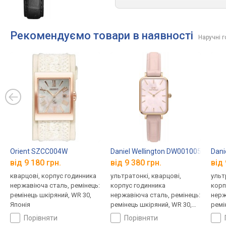
Рекомендуємо товари в наявності
Наручні г
Orient SZCC004W
Daniel Wellington DW00100508
Dani
від 9 180 грн.
від 9 380 грн.
від 
кварцові, корпус годинника
ультратонкі, кварцові,
ульт
нержавіюча сталь, ремінець:
корпус годинника
корп
ремінець шкіряний, WR 30,
нержавіюча сталь, ремінець:
нерж
Японія
ремінець шкіряний, WR 30,
ремі
Швеція
Швец
порівняти
порівняти