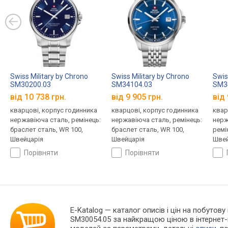
Swiss Military by Chrono
Swiss Military by Chrono
Swis
SM30200.03
SM34104.03
SM3
від 10 738 грн.
від 9 905 грн.
від 
кварцові, корпус годинника
кварцові, корпус годинника
квар
нержавіюча сталь, ремінець:
нержавіюча сталь, ремінець:
нерж
браслет сталь, WR 100,
браслет сталь, WR 100,
ремі
Швейцарія
Швейцарія
Швей
порівняти
порівняти
E-Katalog
— каталог описів і цін на побутову 
SM30054.05 за найкращою ціною в інтернет-