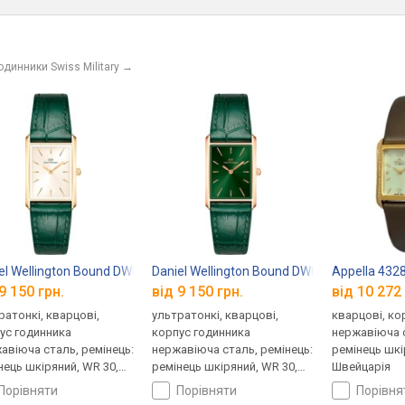
одинники Swiss Military
→
el Wellington Bound DW00100695
Daniel Wellington Bound DW00100694
Appella 432
9 150 грн.
від 9 150 грн.
від 10 272 
ратонкі, кварцові,
ультратонкі, кварцові,
кварцові, ко
ус годинника
корпус годинника
нержавіюча с
авіюча сталь, ремінець:
нержавіюча сталь, ремінець:
ремінець шкі
нець шкіряний, WR 30,
ремінець шкіряний, WR 30,
Швейцарія
ія
Швеція
порівняти
порівняти
порівн