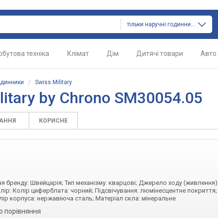
тільки наручні годинники
обутова техніка
Клімат
Дім
Дитячі товари
Авто
одинники
/
Swiss Military
litary by Chrono SM30054.05
ТАННЯ
КОРИСНЕ
ня бренду: Швейцарія; Тип механізму: кварцові; Джерело ходу (живлення)
олір: Колір циферблата: чорний; Підсвічування: люмінесцентне покриття;
лір корпуса: нержавіюча сталь; Матеріал скла: мінеральне
о порівняння