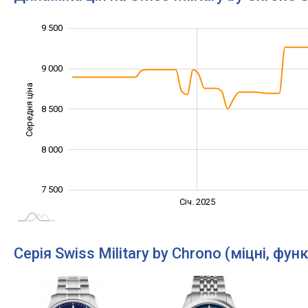
9 500
10 000
6 500
7 000
9 000
Середня ціна
8 500
7 500
8 000
7 500
Січ. 2027
Лип.
Січ. 2025
L
Серія Swiss Military by Chrono (міцні, фун