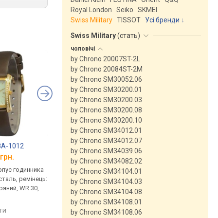
Royal London
Seiko
SKMEI
Swiss Military
TISSOT
Усі бренди
Swiss Military
(
стать
)
чоловічі
by Chrono 20007ST-2L
by Chrono 20084ST-2M
by Chrono SM30052.06
by Chrono SM30200.01
by Chrono SM30200.03
by Chrono SM30200.08
by Chrono SM30200.10
by Chrono SM34012.01
by Chrono SM34012.07
8A-1012
FOSSIL Raquel ES5367
FOSSIL Raquel ES53
by Chrono SM34039.06
грн.
від 8 740 грн.
від 8 740 грн.
by Chrono SM34082.02
рпус годинника
кварцові, корпус годинника
кварцові, корпус го
by Chrono SM34104.01
таль, ремінець:
нержавіюча сталь, ремінець:
нержавіюча сталь, р
by Chrono SM34104.03
ряний, WR 30,
ремінець шкіряний, WR 50,
ремінець шкіряний, W
by Chrono SM34104.08
США
США
by Chrono SM34108.01
яти
порівняти
порівняти
by Chrono SM34108.06