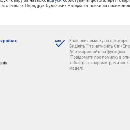
ошук товару за назвою,
відгуки
користувачів, фотогалереї товарів,
агато іншого. Передрук будь-яких матеріалів тільки за письмово
 країнах
Знайшли помилку на цій сторінц
Виділіть її та натисніть Ctrl+Ente
Або скористайтеся функцією
"Повідомити про помилку в опис
анія
таблицею з параметрами конк
моделі.