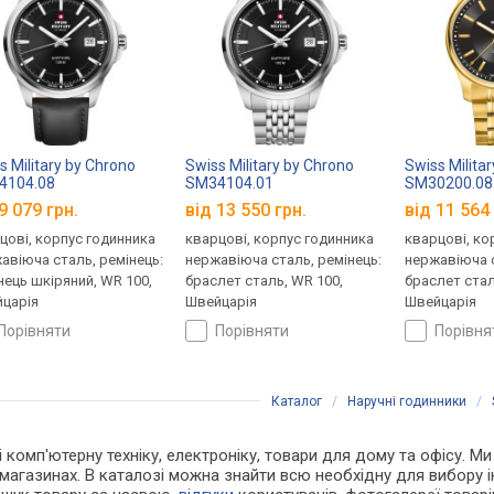
s Military by Chrono
Swiss Military by Chrono
Swiss Milita
4104.08
SM34104.01
SM30200.08
9 079 грн.
від 13 550 грн.
від 11 564 
цові, корпус годинника
кварцові, корпус годинника
кварцові, ко
авіюча сталь, ремінець:
нержавіюча сталь, ремінець:
нержавіюча с
нець шкіряний, WR 100,
браслет сталь, WR 100,
браслет стал
царія
Швейцарія
Швейцарія
порівняти
порівняти
порівн
Каталог
/
Наручні годинники
/
і комп'ютерну техніку, електроніку, товари для дому та офісу. Ми
магазинах. В каталозі можна знайти всю необхідну для вибору