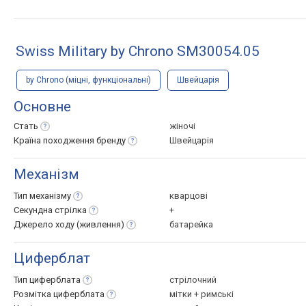
Swiss Military by Chrono SM30054.05
by Chrono (міцні, функціональні)
Швейцарія
Основне
Стать
жіночі
Країна походження
бренду
Швейцарія
Механізм
Тип
механізму
кварцові
Секундна
стрілка
+
Джерело ходу
(живлення)
батарейка
Циферблат
Тип
циферблата
стрілочний
Розмітка
циферблата
мітки + римські