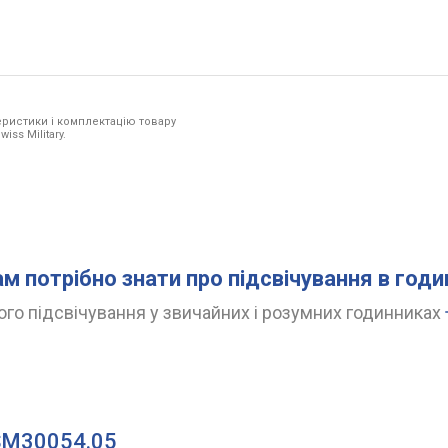
ристики і комплектацію товару
iss Military.
ам потрібно знати про підсвічування в год
го підсвічування у звичайних і розумних годинниках
 SM30054.05