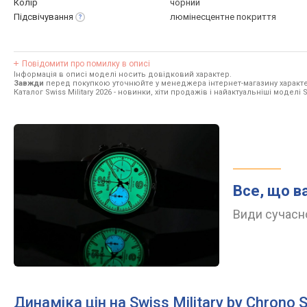
Колір
чорний
Підсвічування
люмінесцентне покриття
Повідомити про помилку в описі
Інформація в описі моделі носить довідковий характер.
Завжди
перед покупкою уточнюйте у менеджера інтернет-магазину характе
Каталог Swiss Military 2026
- новинки, хіти продажів і найактуальніші моделі Sw
Все, що в
Види сучасно
Динаміка цін на Swiss Military by Chrono