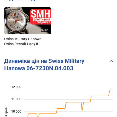
Swiss Military Hanowa
Swiss Recruit Lady II
Швейцарська Надійність
та Елегантність | 06-
7230N.04.001
Динаміка цін на Swiss Military
Hanowa 06-7230N.04.003
12 000
 000
 000
 000
11 000
10 000