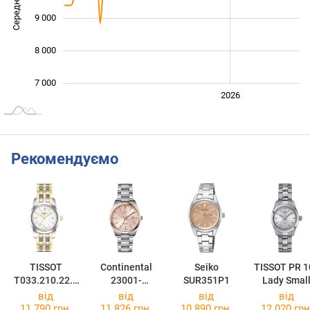
Середня ціна
10 000
9 000
8 000
7 000
2024
2025
2028
2026
L
Рекомендуємо
TISSOT
Continental
Seiko
TISSOT PR 1
T033.210.22.1
23001-
SUR351P1
Lady Smal
11.00
LD801770
T101.010.11
від
від
від
від
31.00
11 790 грн.
11 826 грн.
10 890 грн.
12 020 грн