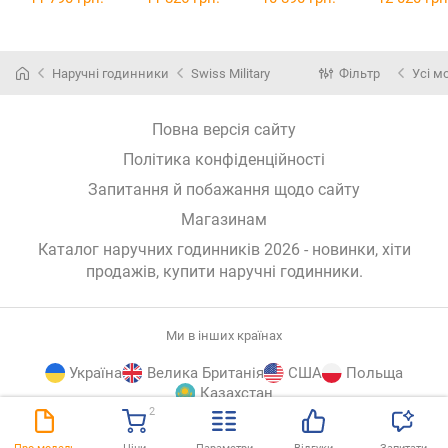
Наручні годинники
Swiss Military
Фільтр
Усі м
Повна версія сайту
Політика конфіденційності
Запитання й побажання щодо сайту
Магазинам
Каталог наручних годинників 2026 - новинки, хіти
продажів,
купити наручні годинники
.
Ми в інших країнах
Україна
Велика Британія
США
Польща
Казахстан
2
E-
© E-Katalog, 2026