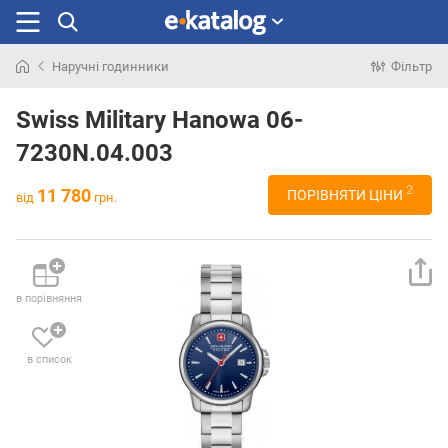
Наручні годинники
Фільтр
Шукали
раніше
Swiss Military Hanowa 06-
7230N.04.003
2
11 780
ПОРІВНЯТИ ЦІНИ
від
грн.
в порівняння
в список