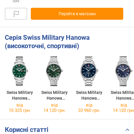
3yes
Перейти в магазин
Серія Swiss Military Hanowa
(високоточні, спортивні)
Swiss Military
Swiss Military
Swiss Military
Swiss Milita
Hanowa
Hanowa
Hanowa
Hanowa
Roadrunner
Thunderbolt
Majestic
Thunderbol
від
від
від
від
Maxed
SMWGH000080
Pioneer
SMWGH0000
10 325 грн.
14 120 грн.
33 960 грн.
14 120 грн
SMWGH000160
3
SMWGL000620
2
3
2
Корисні статті