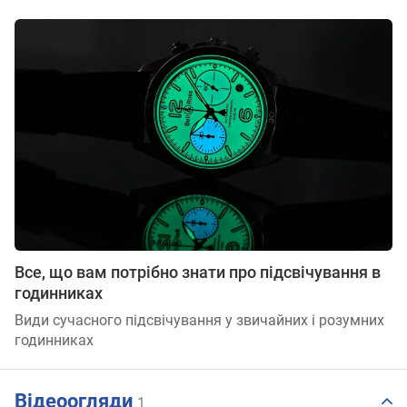
Все, що вам потрібно знати про підсвічування в
годинниках
Види сучасного підсвічування у звичайних і розумних
годинниках
Відеоогляди
1