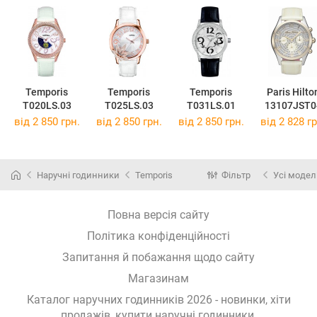
Temporis
Temporis
Temporis
Paris Hilto
T020LS.03
T025LS.03
T031LS.01
13107JST0
від 2 850 грн.
від 2 850 грн.
від 2 850 грн.
від 2 828 гр
Наручні годинники
Temporis
Фільтр
Усі модел
Повна версія сайту
Політика конфіденційності
Запитання й побажання щодо сайту
Магазинам
Каталог наручних годинників 2026 - новинки, хіти
продажів,
купити наручні годинники
.