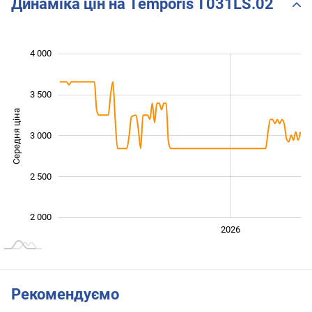
Динаміка цін на Temporis T031LS.02
 200
 400
 600
 500
 500
 000
4 000
3 500
Середня ціна
3 000
2 400
2 500
2 000
2024
2025
2028
2026
L
Рекомендуємо