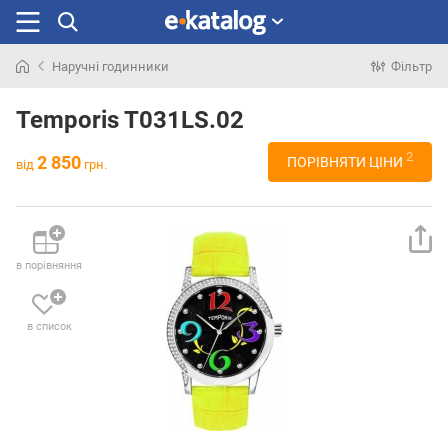
Наручні годинники
Фільтр
Шукали
раніше
Temporis T031LS.02
2
2 850
ПОРІВНЯТИ ЦІНИ
від
грн.
в порівняння
в список