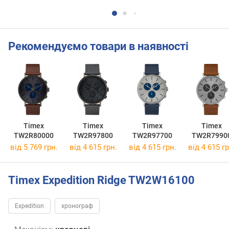
Рекомендуємо товари в наявності
Timex
Timex
Timex
Timex
TW2R80000
TW2R97800
TW2R97700
TW2R7990
від 5 769 грн.
від 4 615 грн.
від 4 615 грн.
від 4 615 гр
Timex Expedition Ridge TW2W16100
Expedition
хронограф