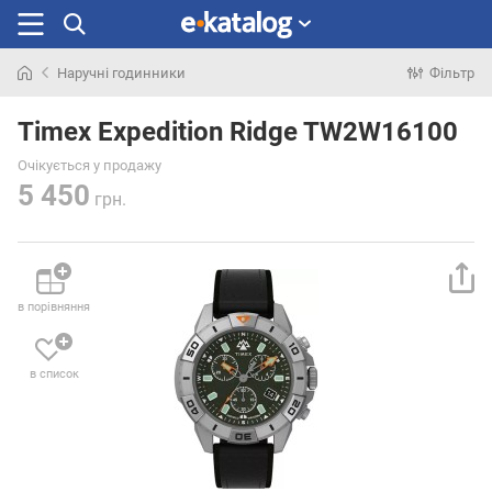
Наручні годинники
Фільтр
Шукали
раніше
Timex Expedition Ridge TW2W16100
Очікується у продажу
5 450
грн.
в порівняння
в список