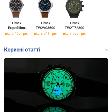
Timex
Timex
Timex
Expedition
TW2V03600
TW2T72800
Scout
від 5 460 грн.
від 9 241 грн.
від 7 020 грн.
TW4B26000
Корисні статті