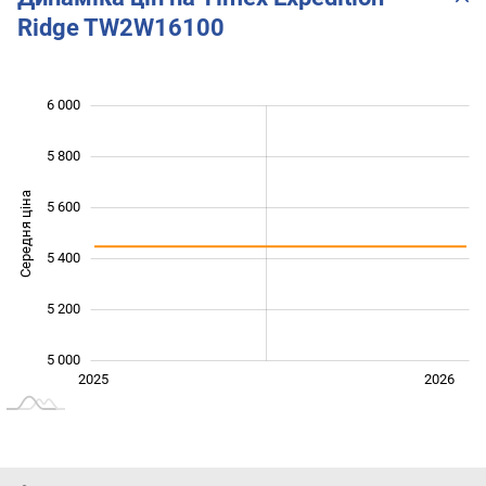
Ridge TW2W16100
6 000
 600
 800
 200
5 800
Середня ціна
5 600
5 000
5 400
5 200
5 000
Лип.
2027
2025
2026
L