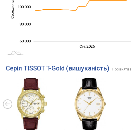
Середня ціна
100 000
100 000
80 000
60 000
Січ. 2027
Лип.
Січ. 2025
L
Серія TISSOT T-Gold (вишуканість)
Порівняти 