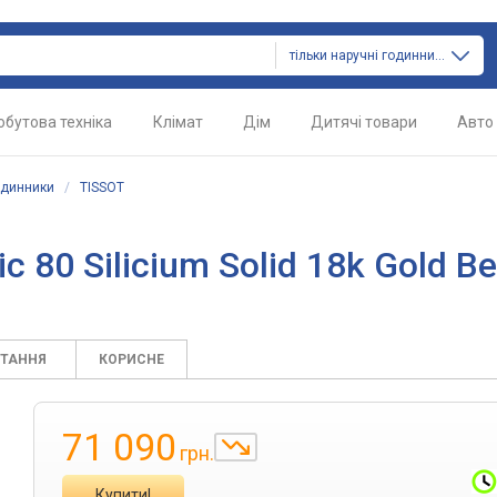
тільки наручні годинники
обутова техніка
Клімат
Дім
Дитячі товари
Авто
одинники
/
TISSOT
80 Silicium Solid 18k Gold Be
ИТАННЯ
КОРИСНЕ
71 090
грн.
Купити!