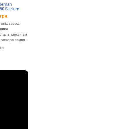
tleman
TISSOT Carson
TISSOT Vintage
0 Silicium
T71.3.444.13
Chronograph 18K Go
ld Bezel
T920.417.16.031.00
грн.
від 86 010 грн.
від 128 270 грн.
.291.00
втопідзавод,
механічні, автопідзавод,
кварцові, корпус го
нника
корпус годинника золото,
золото, механізм з
таль, механізм
механізм з каменями,
каменями, ремінець:
прозора задня
ремінець: ремінець
ремінець шкіряний, W
нець: ремінець
шкіряний, WR 30, Швейцарія
Швейцарія
яти
порівняти
порівняти
 50, Швейцарія