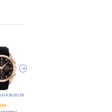
.614.36.051.00
TISSOT Le Locle
Epos 3501.142.20.95
T41.5.317.51
грн.
від 68 600 грн.
від 73 370 грн.
втопідзавод,
механічні, автопідзавод,
механічні, автопідза