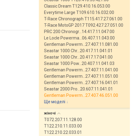
Classic Dream T129.410.16.053.00
Everytime Large T109.610.16.032.00
T-Race Chronograph T115.417.27.061.00
T-Race MotoGP 2017 T092.427.27.051.00
PRC 200 Chronogr…14.417.11.047.00
Le Locle Powerma…06.407.11.043.00
Gentleman Powerm…27.407.11.081.00
Seastar 1000 Chr…20.417.11.041.01
Seastar 1000 Chr…20.417.17.041.00
Seastar 1000 Pow…20.407.11.041.03
Gentleman Powerm…27.407.11.041.00
Gentleman Powerm…27.407.11.051.00
Gentleman Powerm…27.407.16.041.01
Seastar 2000 Pro…20.607.11.041.01
Gentleman Powerm…27.407.46.051.00
Ще моделі
↓
жіночі
T072.207.11.128.00
T122.210.11.033.00
T122.210.22.033.01