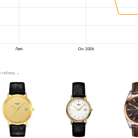
Лип.
Січ. 2026
в таблиці
→