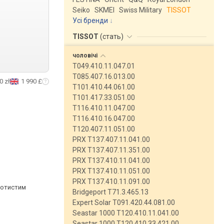
Seiko
SKMEI
Swiss Military
TISSOT
Усі бренди
TISSOT
(
стать
)
чоловічі
T049.410.11.047.01
T085.407.16.013.00
0 zł
1 990 £
T101.410.44.061.00
T101.417.33.051.00
T116.410.11.047.00
T116.410.16.047.00
T120.407.11.051.00
PRX T137.407.11.041.00
PRX T137.407.11.351.00
PRX T137.410.11.041.00
PRX T137.410.11.051.00
PRX T137.410.11.091.00
лотистим
Bridgeport T71.3.465.13
Expert Solar T091.420.44.081.00
Seastar 1000 T120.410.11.041.00
Seastar 1000 T120.410.33.421.00