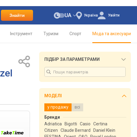
UA
Знайти
Україна
Увійти
Інструмент
Туризм
Спорт
Мода та аксесуари
ПІДБІР ЗА ПАРАМЕТРАМИ
zel
МОДЕЛІ
у продажу
всі
Бренди
Adriatica
Bigotti
Casio
Certina
Citizen
Claude Bernard
Daniel Klein
FESTINA
Orient
Q&Q
Royal London