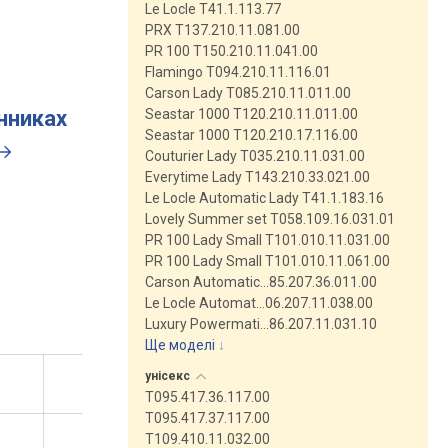
Le Locle T41.1.113.77
PRX T137.210.11.081.00
PR 100 T150.210.11.041.00
Flamingo T094.210.11.116.01
Carson Lady T085.210.11.011.00
Seastar 1000 T120.210.11.011.00
инниках
Seastar 1000 T120.210.17.116.00
Couturier Lady T035.210.11.031.00
Everytime Lady T143.210.33.021.00
Le Locle Automatic Lady T41.1.183.16
Lovely Summer set T058.109.16.031.01
PR 100 Lady Small T101.010.11.031.00
PR 100 Lady Small T101.010.11.061.00
Carson Automatic…85.207.36.011.00
Le Locle Automat…06.207.11.038.00
Luxury Powermati…86.207.11.031.10
Ще моделі
↓
унісекс
T095.417.36.117.00
T095.417.37.117.00
T109.410.11.032.00