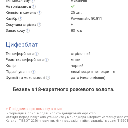
Тип
механізму
механічні
Автопідзавод
Кількість
каменів
25 шт.
Калібр
Powermatic 80.811
Секундна
стрілка
+
Запас
ходу
80 год
Циферблат
Тип
циферблата
стрілочний
Розмітка
циферблата
мітки
Колір
чорний
Підсвічування
люмінесцентне покриття
Функції та
можливості
дата (число місяця)
Безель з 18-каратного рожевого золота.
Повідомити про помилку в описі
Інформація в описі моделі носить довідковий характер.
Завжди
перед покупкою уточнюйте у менеджера інтернет-магазину характе
Каталог TISSOT 2026
- новинки, хіти продажів і найактуальніші моделі TISSOT