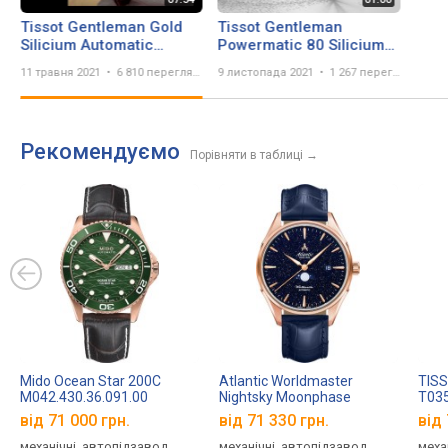
Tissot Gentleman Gold
Tissot Gentleman
Silicium Automatic
Powermatic 80 Silicium
T927.407.46.291.01
18K Gold
11 травня 2021
6 810 переглядів
9 листопада 2021
1 267 переглядів
Watch | Unboxing Review
T927.407.46.061.01
Valjoux Relogios
обзор часов -
KronosTime.RU
Рекомендуємо
Порівняти в таблиці
→
Mido Ocean Star 200C
Atlantic Worldmaster
TISS
M042.430.36.091.00
Nightsky Moonphase
T035
52783.44.91
від 71 000 грн.
від 71 330 грн.
від 
механічні, автопідзавод,
механічні, автопідзавод,
меха