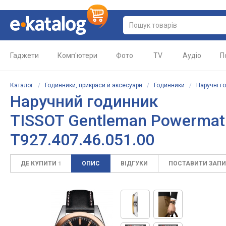
Гаджети
Комп'ютери
Фото
TV
Аудіо
П
Каталог
/
Годинники, прикраси й аксесуари
/
Годинники
/
Наручні г
Наручний годинник
TISSOT Gentleman Powermatic 
T927.407.46.051.00
ДЕ КУПИТИ
ОПИС
ВІДГУКИ
ПОСТАВИТИ ЗАП
1