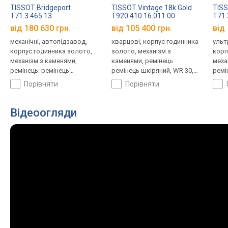
TISSOT Bridgeport
TISSOT Vintage 18k Gold
TISS
T71.3.465.13
T920.410.16.011.00
T71.
від 180 630 грн.
від 105 400 грн.
від 
механічні, автопідзавод,
кварцові, корпус годинника
ульт
корпус годинника золото,
золото, механізм з
корп
механізм з каменями,
каменями, ремінець:
меха
ремінець: ремінець
ремінець шкіряний, WR 30,
ремі
шкіряний, WR 30, Швейцарія
Швейцарія
шкір
порівняти
порівняти
Відеоогляди