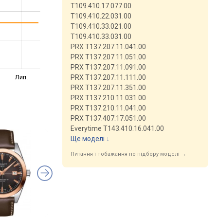
T109.410.17.077.00
T109.410.22.031.00
T109.410.33.021.00
T109.410.33.031.00
PRX T137.207.11.041.00
PRX T137.207.11.051.00
PRX T137.207.11.091.00
Лип.
PRX T137.207.11.111.00
PRX T137.207.11.351.00
PRX T137.210.11.031.00
PRX T137.210.11.041.00
PRX T137.407.17.051.00
Everytime T143.410.16.041.00
Ще моделі
↓
Питання і побажання по підбору моделі →