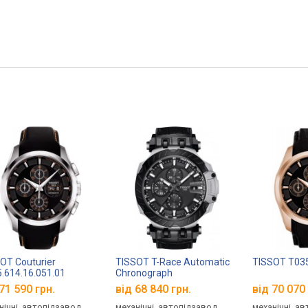
OT Couturier
TISSOT T-Race Automatic
TISSOT T035
.614.16.051.01
Chronograph
T115.427.27.061.00
71 590 грн.
від 68 840 грн.
від 70 070 
нічні, автопідзавод,
механічні, автопідзавод,
механічні, а