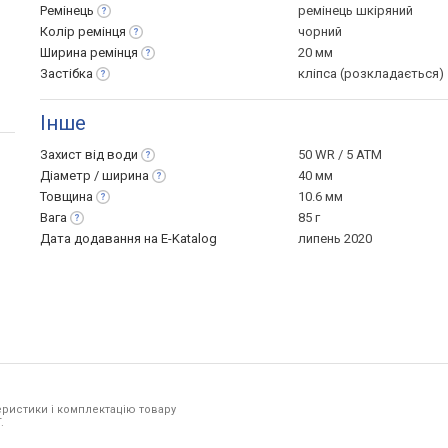
Ремінець
ремінець шкіряний
Колір
ремінця
чорний
Ширина
ремінця
20 мм
Застібка
кліпса (розкладається)
Інше
Захист від
води
50 WR / 5 ATM
Діаметр /
ширина
40 мм
Товщина
10.6 мм
Вага
85 г
Дата додавання на E-Katalog
липень 2020
ристики і комплектацію товару
.