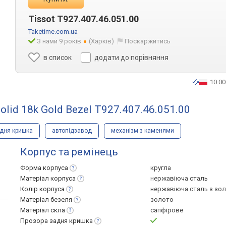
Tissot T927.407.46.051.00
Taketime.com.ua
З нами 9 років
(Харків)
Поскаржитись
в список
додати до порівняння
10 00
olid 18k Gold Bezel T927.407.46.051.00
адня кришка
автопідзавод
механізм з каменями
Корпус та ремінець
Форма
корпуса
кругла
Матеріал
корпуса
нержавіюча сталь
Колір
корпуса
нержавіюча сталь з зо
Матеріал
безеля
золото
Матеріал
скла
сапфірове
Прозора задня
кришка