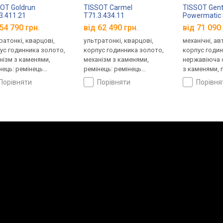
OT Goldrun
TISSOT Carmel
TISSOT Gen
3.411.21
T71.3.434.11
Powermatic 8
Solid 18k Go
54 790 грн.
від 62 490 грн.
від 71 090 
T927.407.46
ратонкі, кварцові,
ультратонкі, кварцові,
механічні, а
ус годинника золото,
корпус годинника золото,
корпус годи
нізм з каменями,
механізм з каменями,
нержавіюча с
нець: ремінець
ремінець: ремінець
з каменями, 
яний, WR 30, Швейцарія
шкіряний, WR 30, Швейцарія
кришка, ремі
порівняти
порівняти
порівн
шкіряний, WR