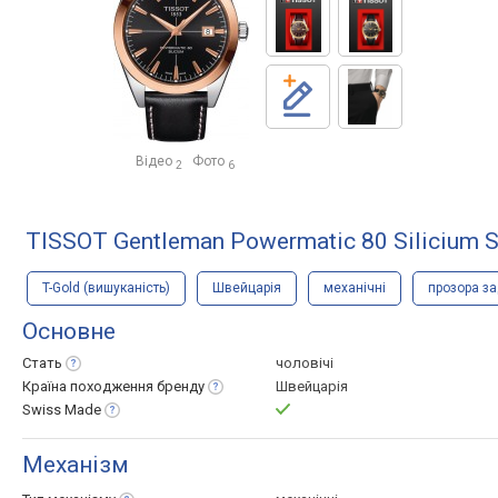
Відео
Фото
2
6
TISSOT Gentleman Powermatic 80 Silicium S
T-Gold (вишуканість)
Швейцарія
механічні
прозора з
Основне
Стать
чоловічі
Країна походження
бренду
Швейцарія
Swiss
Made
Механізм