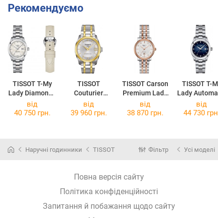
Рекомендуємо
TISSOT T-My
TISSOT
TISSOT Carson
TISSOT T-M
Lady Diamonds
Couturier
Premium Lady
Lady Automa
T132.007.11.1
Powermatic 80
T122.207.22.0
T132.007.11
від
від
від
від
16.00
Lady
36.00
46.00
40 750 грн.
39 960 грн.
38 870 грн.
44 730 грн
T035.207.22.0
31.00
Наручні годинники
TISSOT
Фільтр
Усі моделі
Повна версія сайту
Політика конфіденційності
Запитання й побажання щодо сайту