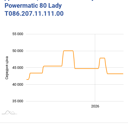
Powermatic 80 Lady
T086.207.11.111.00
 000
 000
 000
 000
 000
 000
 000
55 000
50 000
Середня ціна
36 000
45 000
40 000
35 000
2024
2025
2028
2026
L