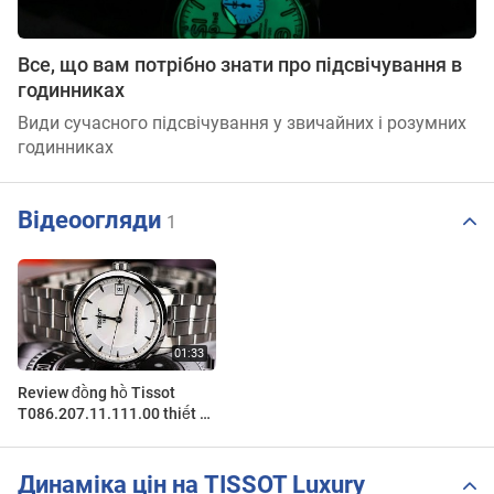
Все, що вам потрібно знати про підсвічування в
годинниках
Види сучасного підсвічування у звичайних і розумних
годинниках
Відеоогляди
1
Review đồng hồ Tissot
T086.207.11.111.00 thiết kế
nổi bật cùng khả năng trữ
cót 80 giờ
Динаміка цін на TISSOT Luxury