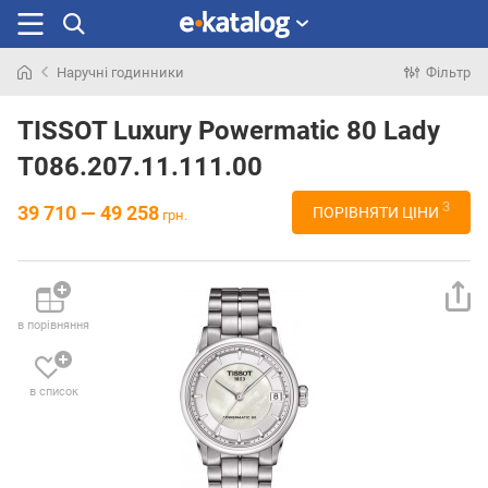
Наручні годинники
Фільтр
Шукали
раніше
TISSOT Luxury Powermatic 80 Lady
T086.207.11.111.00
3
39 710 — 49 258
ПОРІВНЯТИ ЦІНИ
грн.
в порівняння
в список