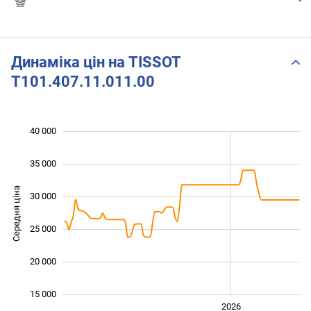
Динаміка цін на TISSOT
T101.407.11.011.00
40 000
 000
 000
 000
35 000
Середня ціна
30 000
15 000
25 000
20 000
15 000
2024
2025
2028
2026
L