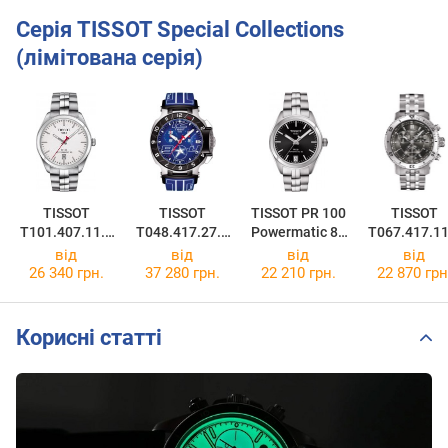
Серія TISSOT Special Collections
(лімітована серія)
TISSOT
TISSOT
TISSOT PR 100
TISSOT
T101.407.11.0
T048.417.27.0
Powermatic 80
T067.417.11
11.00
47.00
Lady
51.00
від
від
від
від
T101.207.11.0
26 340 грн.
37 280 грн.
22 210 грн.
22 870 грн
51.00
Корисні статті