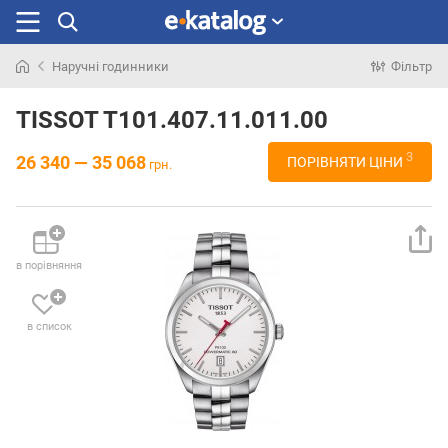
Наручні годинники
Фільтр
Шукали
раніше
TISSOT T101.407.11.011.00
3
26 340 — 35 068
ПОРІВНЯТИ ЦІНИ
грн.
в порівняння
в список