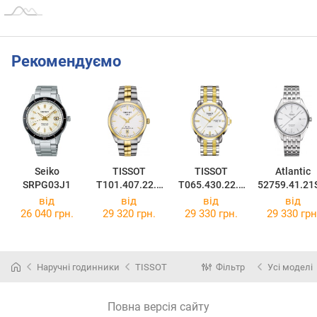
Рекомендуємо
Seiko
TISSOT
TISSOT
Atlantic
SRPG03J1
T101.407.22.0
T065.430.22.0
52759.41.2
31.00
31.00
від
від
від
від
26 040 грн.
29 320 грн.
29 330 грн.
29 330 грн
Наручні годинники
TISSOT
Фільтр
Усі моделі
Повна версія сайту