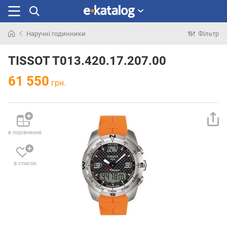
Наручні годинники
Фільтр
Шукали
раніше
TISSOT T013.420.17.207.00
61 550
грн.
в порівняння
в список