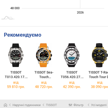
48 000
2024
2025
2028
2026
L
Рекомендуємо
TISSOT
TISSOT Sea-
TISSOT
TISSOT T-Ra
T013.420.17.2
Touch
T056.420.27.0
Touch Tour 
02.00
T026.420.17.2
31.00
France 201
від
від
від
від
81.02
T081.420.97
59 810 грн.
48 720 грн.
42 390 грн.
38 090 грн
57.07
Наручні годинники
TISSOT
Фільтр
Усі моделі