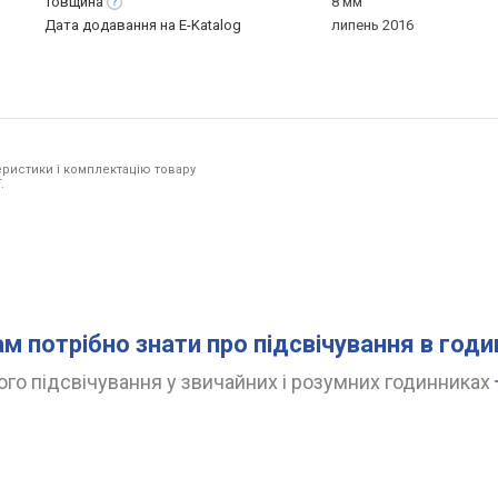
Товщина
8 мм
Дата додавання на E-Katalog
липень 2016
ристики і комплектацію товару
.
ам потрібно знати про підсвічування в год
го підсвічування у звичайних і розумних годинниках