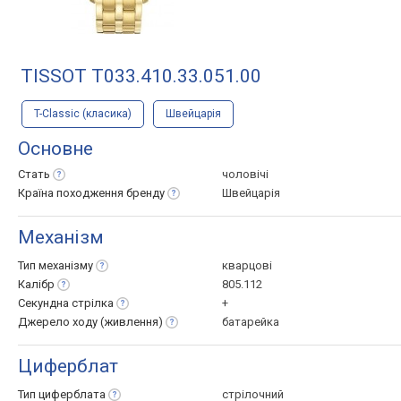
TISSOT T033.410.33.051.00
T-Classic (класика)
Швейцарія
Основне
Стать
чоловічі
Країна походження
бренду
Швейцарія
Механізм
Тип
механізму
кварцові
Калібр
805.112
Секундна
стрілка
+
Джерело ходу
(живлення)
батарейка
Циферблат
Тип
циферблата
стрілочний