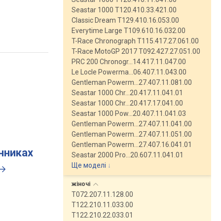
Seastar 1000 T120.410.33.421.00
Classic Dream T129.410.16.053.00
Everytime Large T109.610.16.032.00
T-Race Chronograph T115.417.27.061.00
T-Race MotoGP 2017 T092.427.27.051.00
PRC 200 Chronogr…14.417.11.047.00
Le Locle Powerma…06.407.11.043.00
Gentleman Powerm…27.407.11.081.00
Seastar 1000 Chr…20.417.11.041.01
Seastar 1000 Chr…20.417.17.041.00
Seastar 1000 Pow…20.407.11.041.03
Gentleman Powerm…27.407.11.041.00
Gentleman Powerm…27.407.11.051.00
Gentleman Powerm…27.407.16.041.01
инниках
Seastar 2000 Pro…20.607.11.041.01
Ще моделі
↓
жіночі
T072.207.11.128.00
T122.210.11.033.00
T122.210.22.033.01