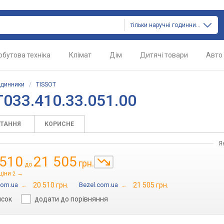
тільки наручні годинники
обутова техніка
Клімат
Дім
Дитячі товари
Авто
одинники
/
TISSOT
033.410.33.051.00
ИТАННЯ
КОРИСНЕ
Я
 510
21 505
грн.
до
ціни
→
2
com.ua
→
20 510 грн.
Bezel.com.ua
→
21 505 грн.
исок
додати до порівняння