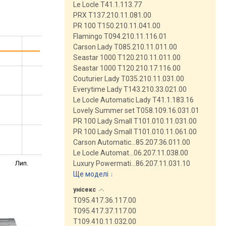
Le Locle T41.1.113.77
PRX T137.210.11.081.00
PR 100 T150.210.11.041.00
Flamingo T094.210.11.116.01
Carson Lady T085.210.11.011.00
Seastar 1000 T120.210.11.011.00
Seastar 1000 T120.210.17.116.00
Couturier Lady T035.210.11.031.00
Everytime Lady T143.210.33.021.00
Le Locle Automatic Lady T41.1.183.16
Lovely Summer set T058.109.16.031.01
PR 100 Lady Small T101.010.11.031.00
PR 100 Lady Small T101.010.11.061.00
Carson Automatic…85.207.36.011.00
Le Locle Automat…06.207.11.038.00
Лип.
Luxury Powermati…86.207.11.031.10
Ще моделі
↓
унісекс
T095.417.36.117.00
T095.417.37.117.00
T109.410.11.032.00