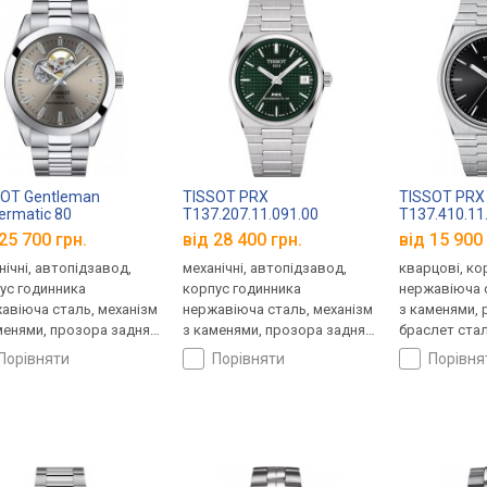
SOT Gentleman
TISSOT PRX
TISSOT PRX
rmatic 80
T137.207.11.091.00
T137.410.11
.407.11.081.00
25 700 грн.
від 28 400 грн.
від 15 900 
нічні, автопідзавод,
механічні, автопідзавод,
кварцові, ко
ус годинника
корпус годинника
нержавіюча с
авіюча сталь, механізм
нержавіюча сталь, механізм
з каменями, 
менями, прозора задня
з каменями, прозора задня
браслет стал
ка, ремінець: браслет
кришка, ремінець: браслет
Швейцарія
порівняти
порівняти
порівн
ь, WR 100, Швейцарія
сталь, WR 100, Швейцарія