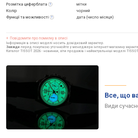
Розмітка
циферблата
мітки
Колір
чорний
Функції та
можливості
дата (число місяця)
Повідомити про помилку в описі
Інформація в описі моделі носить довідковий характер.
Завжди
перед покупкою уточнюйте у менеджера інтернет-магазину характе
Каталог TISSOT 2026
- новинки, хіти продажів і найактуальніші моделі TISSOT
Все, що в
Види сучасно