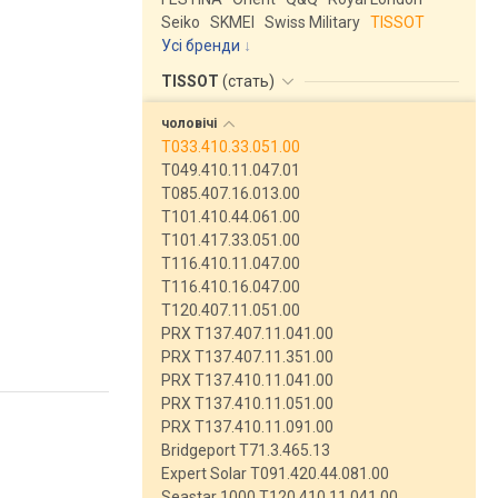
Seiko
SKMEI
Swiss Military
TISSOT
Усі бренди
TISSOT
(
стать
)
чоловічі
T033.410.33.051.00
T049.410.11.047.01
T085.407.16.013.00
T101.410.44.061.00
T101.417.33.051.00
T116.410.11.047.00
T116.410.16.047.00
T120.407.11.051.00
PRX T137.407.11.041.00
PRX T137.407.11.351.00
PRX T137.410.11.041.00
PRX T137.410.11.051.00
PRX T137.410.11.091.00
Bridgeport T71.3.465.13
Expert Solar T091.420.44.081.00
Seastar 1000 T120.410.11.041.00