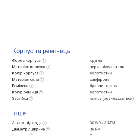
Корпус та ремінець
Форма
корпуса
кругла
Матеріал
корпуса
нержавіюча сталь
Колір
корпуса
золотистий
Матеріал
скла
сапфірове
Ремінець
браслет сталь
Колір
ремінця
золотистий
Застібка
кліпса (розкладається)
Інше
Захист від
води
30 WR / 3 ATM
Діаметр /
ширина
38 мм