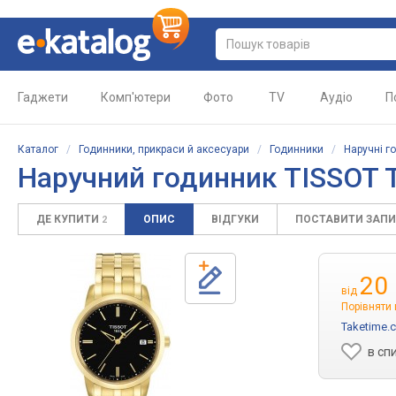
Гаджети
Комп'ютери
Фото
TV
Аудіо
П
Каталог
/
Годинники, прикраси й аксесуари
/
Годинники
/
Наручні г
Наручний годинник TISSOT T
ДЕ КУПИТИ
ОПИС
ВІДГУКИ
ПОСТАВИТИ ЗАП
2
20
від
Порівняти 
Taketime.
в сп