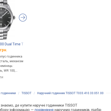
00 Dual Time T101.452.11.061.00
Certina C024.410.11.051.20
Certina C024.410.11
грн.
від 20 860 грн.
від 20 860 грн.
рпус годинника
кварцові, корпус годинника
кварцові, корпус го
таль, механізм
нержавіюча сталь, ремінець:
нержавіюча сталь, р
ремінець:
браслет сталь, WR 100,
браслет сталь, WR 10
ь, WR 100,
Швейцарія
Швейцарія
яти
порівняти
порівняти
і годинники
/
TISSOT
/
Наручний годинник TISSOT T033.410.33.051.00
Ми знаємо, де купити наручні годинники TISSOT
вибору інформацію —
порівняння
наручних годинників, підбір