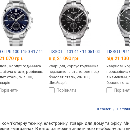
OT PR 100 T150.417.11.041.00
TISSOT T101.417.11.051.00
TISSOT PR 1
21 070 грн.
від 21 090 грн.
від 21 130 
цові, корпус годинника
кварцові, корпус годинника
кварцові, ко
авіюча сталь, ремінець:
нержавіюча сталь, ремінець:
нержавіюча с
лет сталь, WR 100,
браслет сталь, WR 100,
з каменями, 
царія
Швейцарія
браслет стал
Швейцарія
порівняти
порівняти
порівн
Каталог
/
Наручн
 і комп'ютерну техніку, електроніку, товари для дому та офісу. 
нтернет-магазинах. В каталозі можна знайти всю необхідну для 