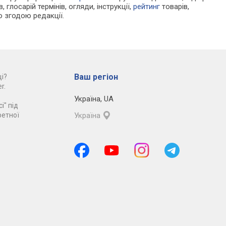
 глосарій термінів, огляди, інструкції,
рейтинг
товарів,
ю згодою редакції.
Ваш регіон
і?
r.
Україна
,
UA
і" під
ретної
Україна