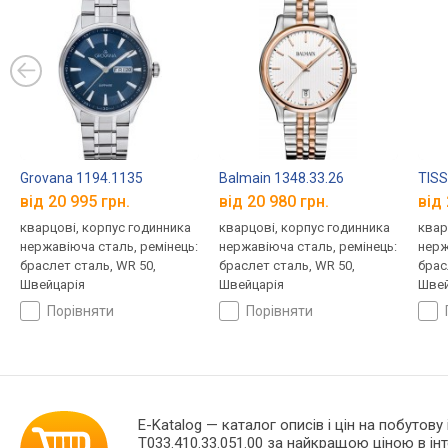
Grovana 1194.1135
Balmain 1348.33.26
TISS
від 20 995 грн.
від 20 980 грн.
від 
кварцові, корпус годинника
кварцові, корпус годинника
квар
нержавіюча сталь, ремінець:
нержавіюча сталь, ремінець:
нерж
браслет сталь, WR 50,
браслет сталь, WR 50,
брас
Швейцарія
Швейцарія
Швей
порівняти
порівняти
E-Katalog
— каталог описів і цін на побутову
T033.410.33.051.00 за найкращою ціною в і