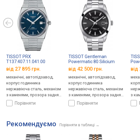
TISSOT PRX
TISSOT Gentleman
TIS
T137.407.11.041.00
Powermatic 80 Silicium
Powe
T127.407.11.051.00
T127
від 27 895 грн.
від 42 500 грн.
від 
механічні, автопідзавод,
механічні, автопідзавод,
меха
корпус годинника
корпус годинника
корп
нержавіюча сталь, механізм
нержавіюча сталь, механізм
нерж
з каменями, прозора задня
з каменями, прозора задня
з ка
кришка, ремінець: браслет
кришка, ремінець: браслет
криш
порівняти
порівняти
сталь, WR 100, Швейцарія
сталь, WR 100, Швейцарія
стал
Рекомендуємо
Порівняти в таблиці
→