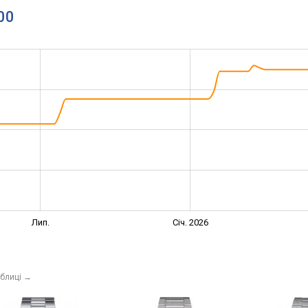
00
Лип.
Січ. 2026
аблиці
→