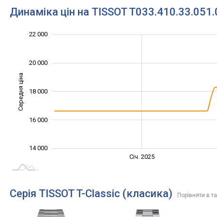
Динаміка цін на TISSOT T033.410.33.051.
22 000
12 000
13 000
15 000
17 000
19 000
24 000
10 000
20 000
Середня ціна
18 000
14 000
16 000
14 000
Січ. 2027
Лип.
Січ. 2025
L
Серія TISSOT T-Classic (класика)
Порівняти в т