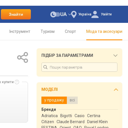
UA
Знайти
Україна
Увійти
Інструмент
Туризм
Спорт
Мода та аксесуари
ПІДБІР ЗА ПАРАМЕТРАМИ
к купити
МОДЕЛІ
у продажу
всі
Бренди
Adriatica
Bigotti
Casio
Certina
Citizen
Claude Bernard
Daniel Klein
FESTINA
Orient
Q&Q
Royal London