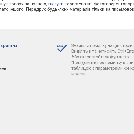
ошук товару за назвою,
відгуки
користувачів, фотогалереї товарів,
агато іншого. Передрук будь-яких матеріалів тільки за письмово
 країнах
Знайшли помилку на цій сторінц
Виділіть її та натисніть Ctrl+Ente
Або скористайтеся функцією
"Повідомити про помилку в опис
анія
таблицею з параметрами конк
моделі.