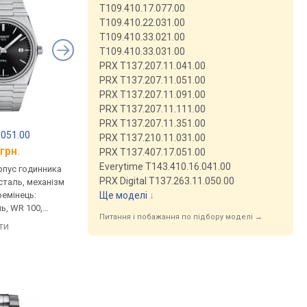
T109.410.17.077.00
T109.410.22.031.00
T109.410.33.021.00
T109.410.33.031.00
PRX T137.207.11.041.00
PRX T137.207.11.051.00
PRX T137.207.11.091.00
PRX T137.207.11.111.00
PRX T137.207.11.351.00
TISSOT Gentleman
TISSOT PRX
.051.00
Powermatic 80 Silicium
T137.410.11.041.00
PRX T137.210.11.031.00
T127.407.11.041.00
грн.
від 46 500 грн.
від 16 900 грн.
PRX T137.407.17.051.00
Everytime T143.410.16.041.00
рпус годинника
механічні, автопідзавод,
кварцові, корпус го
PRX Digital T137.263.11.050.00
таль, механізм
корпус годинника
нержавіюча сталь, м
Ще моделі
↓
ремінець:
нержавіюча сталь, механізм
з каменями, ремінець
ь, WR 100,
з каменями, прозора задня
браслет сталь, WR 10
Питання і побажання по підбору моделі →
кришка, ремінець: браслет
Швейцарія
яти
порівняти
порівняти
сталь, WR 100, Швейцарія